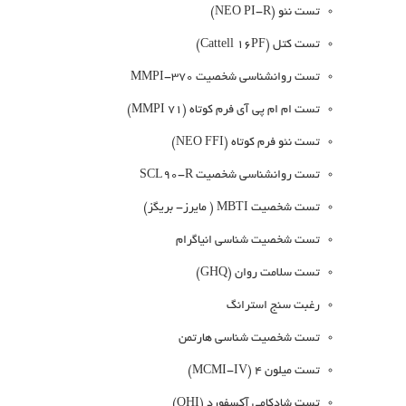
تست نئو (NEO PI-R)
تست کتل (Cattell 16PF)
تست روانشناسی شخصیت MMPI-370
تست ام ام پی آی فرم کوتاه (71 MMPI)
تست نئو فرم کوتاه (NEO FFI)
تست روانشناسی شخصیت SCL90-R
تست شخصیت MBTI ( مایرز- بریگز)
تست شخصیت شناسی انیاگرام
تست سلامت روان (GHQ)
رغبت سنج استرانگ
تست شخصیت شناسی هارتمن
تست میلون 4 (MCMI-IV)
تست شادکامی آکسفورد (OHI)