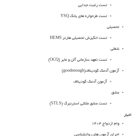
تست رغبت جدایی
تست طرحواره های یانگ YSQ
تحصیلی
تست انگیزش تحصیلی هارتر HEMS
شغلی
تست تعهد سازمانی آلن و مایر (OCQ)
آزمون آدمک گودیناف(goodenough)
آزمون آدمک گودیناف
عشق
تست عشق مثلثی استرنبرگ (STLS)
اخبار
وام ازدواج 1404
اجرای آزمون های روانشناسی