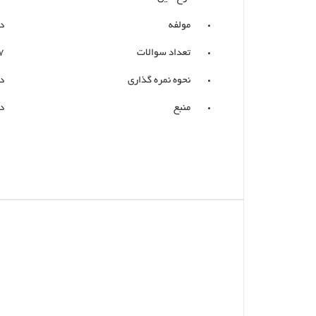
مولفه
د
تعداد سوالات
7
نحوه نمره گذاری
د
منبع
د