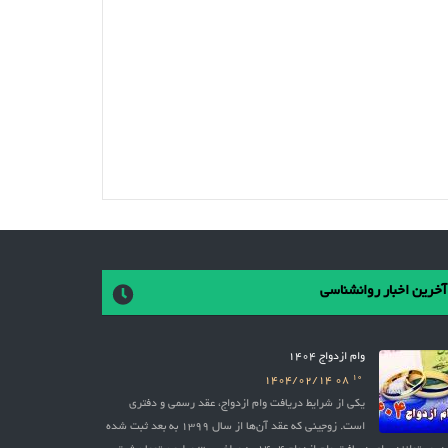
آخرین اخبار روانشناسی
وام ازدواج 1404
10
1404/02/14
08
یکی از شرایط دریافت وام ازدواج، عقد رسمی و دفتری
است. زوجینی که عقد آن‌ها از سال 1399 به بعد ثبت شده