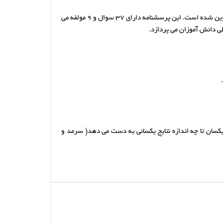
پرسشنامه چند عاملی انگیزش تحصیلی توسط پورآقا رودبرده و طالع پسند (1393) به منظور سنجش انگیزش تحصیلی دانش آموزان طراحی و تدوین شده است. این پرسشنامه دارای 37 سوال و 9 مولفه می
ی دانش آموزان می پردازد.
ط یکسان تا چه اندازه نتایج یکسانی به دست می دهد( سرمد و