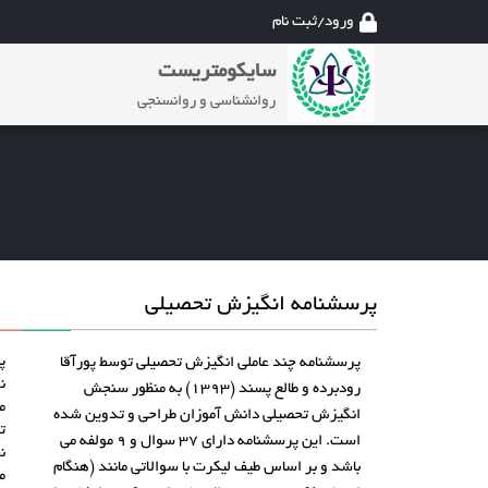
ورود/ثبت نام
سایکومتریست
روانشناسی و روانسنجی
پرسشنامه انگیزش تحصیلی
پ
پرسشنامه چند عاملی انگیزش تحصیلی توسط پورآقا
نو
رودبرده و طالع پسند (1393) به منظور سنجش
م
انگیزش تحصیلی دانش آموزان طراحی و تدوین شده
ت
است. این پرسشنامه دارای 37 سوال و 9 مولفه می
ن
باشد و بر اساس طیف لیکرت با سوالاتی مانند (هنگام
م