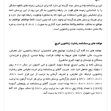
این پرسشنامه 35 پرسش چند گزینه ای دارد که برای ارزیابی زمینه های بالقوه مشکل
زا یا شناسایی زمینه های قوت در رابطه زناشویی به کار می رود.از این پرسش نامه
برای تشخیص زوج هایی استفاده می شود که به مشاوره وتقویت رابطه خود نیاز دارد و
برای هریک پرسش های 5 گزینه ای وجود دارد که چنین است: کاملاً موافقم، موافقم، نه
موافق نه مخالف، مخالفم وکاملاً مخالفم. نمره گذاری به صورت 1 2،،3، 4، 5 است و نمره
بالا نشان دهنده رضایت مندی زناشویی است .
مولفه های پرسشنامه رضایت زناشویی انریچ
مولفه های ده گانه آن: (رضایت، موضوع های شخصیتی، ارتباط زناشویی، حل تعارض،
مدیریت مالی، فعالیت های مربوط به اوقات فراغت، روابط جنسی، ازدواج و فرزندان،
بستگان و دوستان و جهت گیری مذهبی).
پرسش نامه ی زوجی اینریچ توسط دیوید السون و امی السون در سال 2000 روی
25501 زوج متاهل اجرا شد. ضریب آلفای پرسشنامه برای خرده مقیاس های رضایت
زناشویی، ارتباط، حل تعارض، و تحریف آرمانی به ترتیب از این قرار است 86/0،
80/0، 84/0، 83/0 و اعتبار بازآزمایی پرسش نامه ی برای هر خرده آزمون به ترتیب
86/0، 81/0، 90/0، 92/0 بوده است. ضریب آلفای پرسشنامه در پژوهش آسوده
(1389) با تعداد 365 زوج «730 نفر» به ترتیب برابر 68/0 (با حذف سوال 24 آلفا
78/0 می-شود)، 78/0، 62/0 و 77/0 به دست آمد.