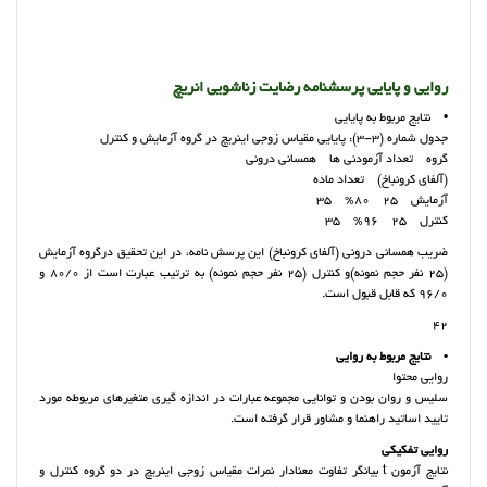
روایی و پایایی پرسشنامه رضایت زناشویی انریچ
• نتایج مربوط به پایایی
جدول شماره (3-3): پایایی مقیاس زوجی اینریچ در گروه آزمایش و کنترل
گروه تعداد آزمودنی ها همسانی درونی
(آلفای کرونباخ) تعداد ماده
آزمایش 25 80% 35
کنترل 25 96% 35
ضریب همسانی درونی (آلفای کرونباخ) این پرسش نامه، در این تحقیق درگروه آزمایش
(25 نفر حجم نمونه)و کنترل (25 نفر حجم نمونه) به ترتیب عبارت است از 80/0 و
96/0 که قابل قبول است.
42
• نتایج مربوط به روایی
روایی محتوا
سلیس و روان بودن و توانایی مجموعه عبارات در اندازه گیری متغیرهای مربوطه مورد
تایید اساتید راهنما و مشاور قرار گرفته است.
روایی تفکیکی
نتایج آزمون t بیانگر تفاوت معنادار نمرات مقیاس زوجی اینریچ در دو گروه کنترل و