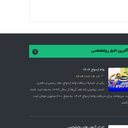
آخرین اخبار روانشناسی
وام ازدواج 1404
10
1404/02/14
08
یکی از شرایط دریافت وام ازدواج، عقد رسمی و دفتری
است. زوجینی که عقد آن‌ها از سال 1399 به بعد ثبت شده
باشد، می‌توانند برای دریافت وام ازدواج 1404 به مبلغ 300 میلیون تومان ثبت
کنند.
اجرای آزمون های روانشناسی