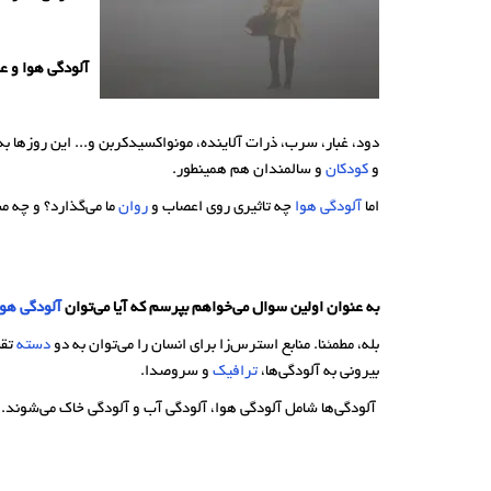
آلودگی هوا و ع
دود، غبار، سرب، ذرات آلاینده‌، مونواکسیدکربن و... این روزها به
و
کودکان
و سالمندان هم همینطور.
اما
آلودگی هوا
چه تاثیری روی اعصاب و
روان
ما می‌گذارد؟ و چه م
به عنوان اولین سوال می‌خواهم بپرسم که آیا می‌توان
آلودگی هوا
بله، مطمئنا. منابع استرس‌زا برای انسان را می‌توان به دو
دسته
تقس
بیرونی به آلودگی‌ها،
ترافیک
و سروصدا.
آلودگی‌ها شامل آلودگی هوا، آلودگی آب و آلودگی خاک می‌شوند. آ