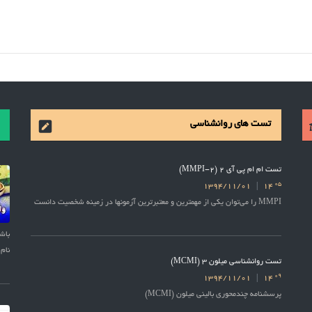
تست های روانشناسی
تست ام ام پی آی 2 (MMPI-2)
05
1394/11/01
14
MMPI را می‌توان یکی از مهمترین و معتبرترین آزمونها در زمینه شخصیت دانست
نام 
تست روانشناسی میلون 3 (MCMI)
09
1394/11/01
14
پرسشنامه چندمحوری بالینی میلون (MCMI)