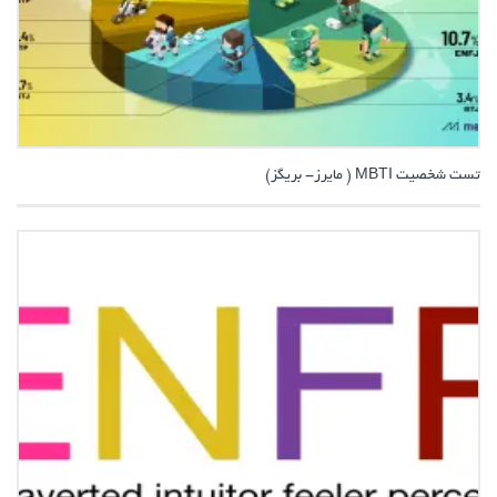
تست شخصیت MBTI ( مایرز- بریگز)