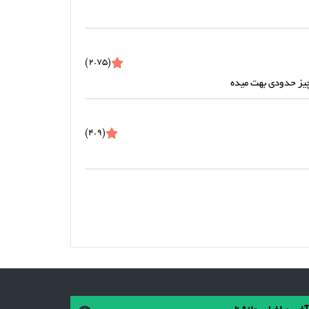
(2.75)
چیز حدودی بهت میده
(4.9)