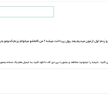
دم اول ازمون میدیم بعد پول پرداخت میشه ؟ من کاملشو میخوام بزنم کدومو باید ا
می کنید. نتیجه را میتونید مشاهد و بصورت پی دی اف دانلود کنید به ایمیل هم یک نسخه یصو