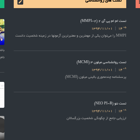
تست های روانشناسی
تست ام ام پی آی 2 (MMPI-2)
05
1394/11/01
14
MMPI را می‌توان یکی از مهمترین و معتبرترین آزمونها در زمینه شخصیت دانست
نام 
تست روانشناسی میلون 3 (MCMI)
09
1394/11/01
14
پرسشنامه چندمحوری بالینی میلون (MCMI)
تست نئو (NEO PI-R)
08
1394/11/01
14
ارزیابی جامع از چگونگی شخصیت بزرگسالان