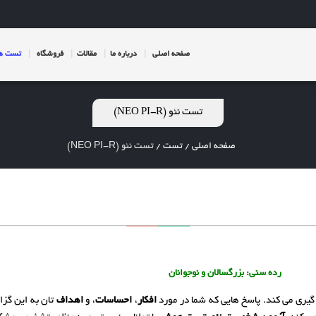
صفحه اصلی
درباره ما
مقالات
فروشگاه
تست ها
تست نئو (NEO PI-R)
صفحه اصلی
/
تست
/
تست نئو (NEO PI-R)
رده سنی: بزرگسالان و نوجوانان
 گیری می کند. پاسخ هایی که شما در مورد
افکار
،
احساسات
، و
اهداف
تان به این گزا