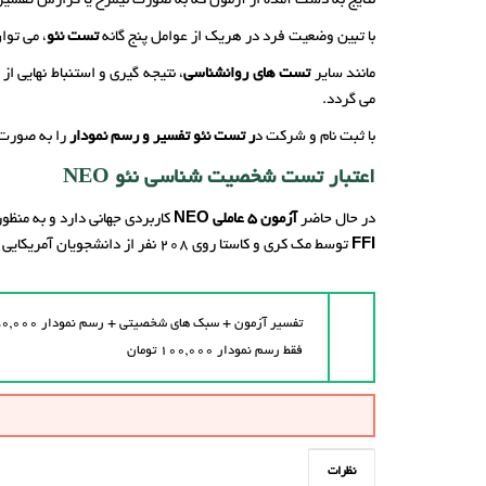
نتایج به دست آمده از آزمون که به صورت نیمرخ یا گزارش تفسیری ا
با تبین وضعیت فرد در هریک از عوامل پنج گانه
تست نئو
، می توا
مانند سایر
تست های روانشناسی
، نتیجه گیری و استنباط نهایی از
می گردد.
با ثبت نام و شرکت د
ر تست نئو
تفسیر و رسم نمودار
را به صورت 
اعتبار تست شخصیت شناسی نئو NEO
در حال حاضر
آزمون 5 عاملی NEO
کاربردی جهانی دارد و به منظو
FFI
توسط مک کری و کاستا روی 208 نفر از دانشجویان آمریکایی به فاصله سه ماه اجرا گردید که ضرایب اعتبار آن بین 83/0 تا 75/0 به دست آمده است.
تفسیر آزمون + سبک های شخصیتی + رسم نمودار ۱۵۰,۰۰۰ تومان
فقط رسم نمودار ۱۰۰,۰۰۰ تومان
نظرات