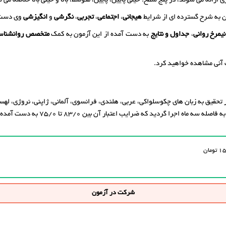
رائه می شوند، در پنج سطح: خیلی پایین، پایین، متوسط، بالا و خیلی بالا خلاصه می 
ن به شرح گسترده ای از شرایط
هیجانی
،
اجتماعی
،
تجربی
،
نگرشی
و
انگیزشی
وی دست 
نیمرخ روانی
،
جداول و نتایج
به دست آمده از این آزمون به کمک
متخصص
روانشناس
آنی مشاهده خواهید کرد.
ر تحقیق به زبان های چکوسلواکی، عربی،‌ هلندی، فرانسوی، آلمانی، ژاپنی، نروژی، 
شرکت در آزمون