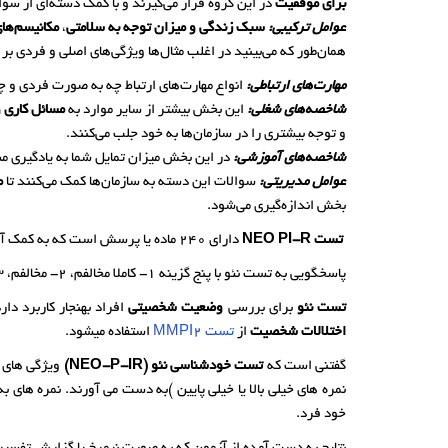
برای موفقیت
در این گروه قرار می‌گیرند و با کمک دسته‌ای از سو
عوامل ترکیبی:
سبک زندگی و میزان توجه به سلامتی
،
مکانیسم‌ها
همان‌طور که می‌بینید در اغلب مثال‌ها ویژگی‌های اصلی و فردی بر 
مهارت‌های ارتباطی:
انواع مهارت‌های ارتباط چه به صورت فردی و 
شاخصه‌های شغلی:
این بخش بیشتر از سایر موارد به
مسائل کاری 
و توجه بیشتری را در سازمان‌ها به خود جلب می‌کنند.
شاخصه‌های آموزشی:
در این بخش میزان تمایل شما به یادگیری م
عوامل مدیریتی:
سوالات این دسته به سازمان‌ها کمک می‌کنند تا
م
بخش اندازه‌گیری می‌شود.
تست NEO PI-R
دارای 240 ماده یا پرسش است که به کمک آنها می توان به ارزیابی جامعی از چگونگی شخصیت بزرگسالان ( افراد بالاتر از 17 سال )پرداخت.
پاسخگویی به تست نئو با پنج گزینه 1- کاملا مخالفم، 2- مخالفم، 3- نظری ندارم، 4- موافقم و 5- کاملا موافقم پاسخ داده می شوند.
تست نئو
برای بررسی
وضعیت شخصیتی
افراد بهنجار کاربرد دار
اختلالات شخصیت
از
تست MMPI2
استفاده میشود.
گفتنی است که
تست خودشناسی نئو (NEO-P-IR)
ویژگی های شخ
نمره های خیلی بالا یا خیلی پایین )به دست می آورند. نمره های ب
خود فرد.