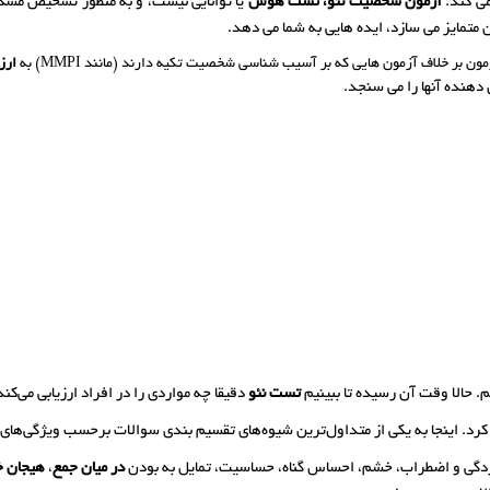
می کند.
آزمون شخصیت نئو،
تست هوش
یا توانایی نیست، و به منظور تشخیص مشکل
ن متمایز می سازد، ایده هایی به شما می دهد.
ون بر خلاف آزمون هایی که بر آسیب شناسی شخصیت تکیه دارند (مانند
MMPI
) به
ارزی
نده آنها را می سنجد.
. حالا وقت آن رسیده تا ببینیم
تست نئو
دقیقا چه مواردی را در افراد ارزیابی می‌کند
کرد. اینجا به یکی از متداول‌ترین شیوه‌های تقسیم بندی سوالات برحسب ویژگی‌های قا
فسردگی و اضطراب، خشم، احساس گناه، حساسیت، تمایل به بودن
در میان جمع
،
هیجان خ