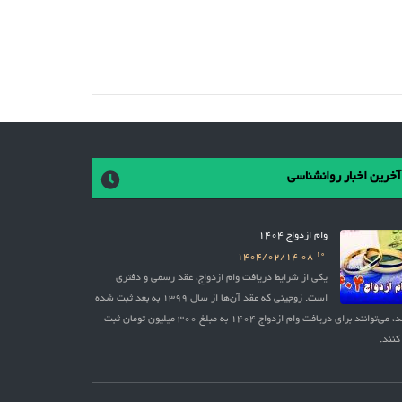
آخرین اخبار روانشناسی
وام ازدواج 1404
10
1404/02/14
08
یکی از شرایط دریافت وام ازدواج، عقد رسمی و دفتری
است. زوجینی که عقد آن‌ها از سال 1399 به بعد ثبت شده
باشد، می‌توانند برای دریافت وام ازدواج 1404 به مبلغ 300 میلیون تومان ثبت
کنند.