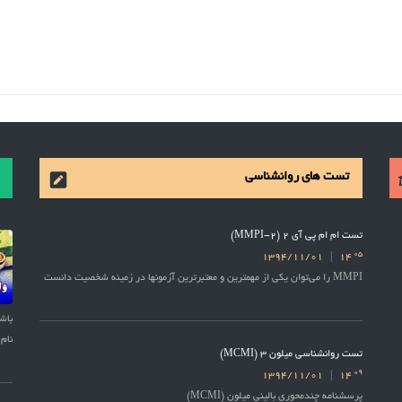
تست های روانشناسی
تست ام ام پی آی 2 (MMPI-2)
05
1394/11/01
14
MMPI را می‌توان یکی از مهمترین و معتبرترین آزمونها در زمینه شخصیت دانست
نام 
تست روانشناسی میلون 3 (MCMI)
09
1394/11/01
14
پرسشنامه چندمحوری بالینی میلون (MCMI)