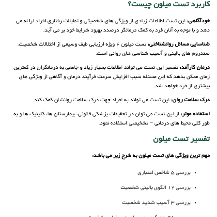
کاربرد تست میلون چیست؟
خودآگاهی:
این تست اطلاعات زیادی از ویژگی های شخصیتی و تمایلات رفتاری افراد ارائه می
دهد و با توجه به آنان فرد به کمک درمانگر درصدد بهبود شرایط خود بر می آید.
شناسایی مسائل روانشناختی:
تست میلون 4 ویژه ارزیابی طیف وسیعی از اختلالات شخصیت،
سندروم های بالینی و آسیب شناسی های روانی است.
درمان کارآمد:
تفسیر این تست می تواند اطلاعات بسیار زیاد و جامعی به درمانگران در کمترین
زمان ممکن بدهد که این مسئله سبب افزایش سرعت فرآیند درمان و آگاهی از ویژگی های
بیشتری از فرد خواهد شد.
درک سلامت روان:
این تست می تواند به افراد جهت درک سلامت روانشان کمک کند.
استفاده موثر:
از این تست می توان در تحقیقات پزشکی قانونی، بیمارستان ها، کلینیک ها و به
طور کلی محیط های درمانی – تشخیصی استفاده نمود.
تفسیر تست میلون
مهم ترین ویژگی های تست میلون به شرح زیر می باشد:
بررسی 5 شاخص اعتباری
بررسی 12 الگوی بالینی شخصیت
بررسی 3 آسیب شدید شخصیت