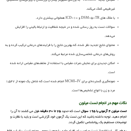
مقیاس جدید "Turbulent" به بررسی عمیق‌تر بیماران بزرگسال با ویژگی‌های شخصیتی
غیرطبیعی کمک می‌کند.
با ملاک های DSM-5-TR و ICD-10 همخوانی بیشتری دارد.
سوالات تست به روز رسانی شده و در نتیجه شفافیت و ارتباط بالینی را افزایش
می‌دهد.
محتوای نتایج تجدید نظر شده، که بهترین نتایج را با فرایندهای درمانی ترکیب کرده و به
روش‌های درمانی شخصی‌سازی شده مرتبط می‌کند.
امکان جدیدی برای نمایش نمرات مقیاس با استفاده از مخفف‌های مقیاس ارائه شده
است.
نمونه‌گیری گسترده‌ای برای MCMI-IV انجام شده است که شامل یک نمونه از 1,547
مرد و زن با انواع تشخیص‌ها است.
نکات مهم در انجام تست میلون
تست میلون 4 آزمونی با 195 سوال
است که حدود
25 تا 30 دقیقه
طول می کشند تا آن را
انجام دهید. توجه داشته باشید که این تست یک آزمون خود گزارشی است و باید با نظارت و
توضیحات مستقیم یک روانشناس تکمیل گردد.