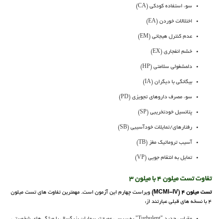
سوء استفاده کودکی (CA)
اختلالات خوردن (EA)
عدم کنترل هیجانی (EM)
خشم انفجاری (EX)
دلمشغولی سلامتی (HP)
بیگانگی با دیگران (IA)
سوء مصرف داروهای تجویزی (PD)
پتانسیل خودتخریبی (SP)
رفتارهای/تمایلات خودآسیبی (SB)
آسیب تروماتیک مغز (TB)
تمایل به انتقام جویی (VP)
تفاوت تست میلون 4 با میلون 3
تست میلون 4 (MCMI-IV)
ویراست چهارم این آزمون است. مهمترین تفاوت های تست میلون
4 با نسخه های قبلی عبارتند از: