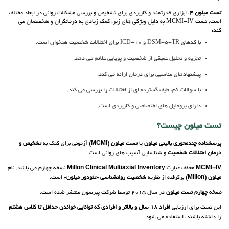
تست میلون 4
، ابزاری قدرتمند و کاربردی برای تشخیص و بررسی مشکلات روانی در ابعاد مختلف
است. تست MCMI-IV به دلیل ویژگی های زیر، کمک زیادی به درمانگران و متخصصان می
کند:
با کدهای DSM-5-TR و ICD-10 برای اختلالات شخصیت همخوان است.
تجزیه و تحلیل عمیقی از شخصیت و پویایی علائم می دهد.
پیشنهادهای مناسبی برای درمان ارائه می کند.
با سوالات کم، طیف گسترده ای از اختلالات را بررسی می کند.
دارای پروفایل های اختصاصی و کاربردی است.
تست میلون چیست؟
پرسشنامه چندمحوری بالینی میلون
یا
تست میلون (MCMI)
آزمونی برای کمک به
تشخیص و
درمان اختلالات شخصیت
و شناسایی آسیب های روانی است.
MCMI-IV
مخفف عبارت
Millon Clinical Multiaxial Inventory
نسخه چهارم می باشد. نام
میلون (Millon)
برگرفته از نظریه
شخصیت روانشناسی
«تئودور میلون»
است.
نسخه چهارم تست میلون
در سال 2015 توسط شرکت پیرسون منتشر شده است.
این تست برای ارزیابی
افراد 18 سال و بالاتر و افرادی که توانایی خواندن حداقل تا کلاس هشتم
را داشته باشند، استفاده می شود.