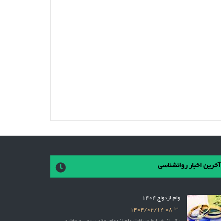
آخرین اخبار روانشناسی
وام ازدواج 1404
10
1404/02/14
08