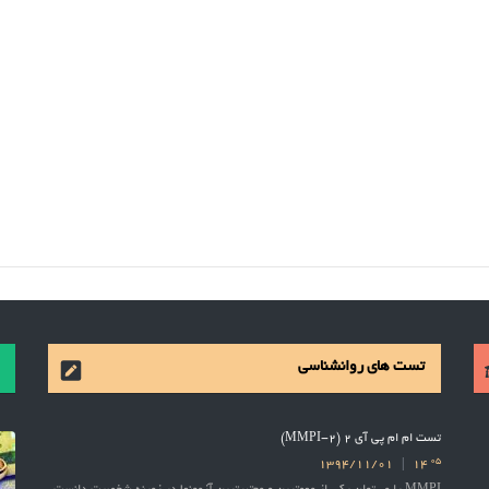
تست های روانشناسی
تست ام ام پی آی 2 (MMPI-2)
05
1394/11/01
14