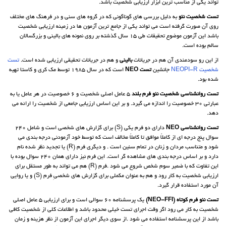
تواند یکی از مناسب ترین ابزار ارزیابی شخصیت باشد.
تست شخصیت نئو
به دلیل بررسی هایِ گوناگونی که در گروه های سنی و در فرهنگ های مختلف
روی آن صورت گرفته است می تواند یکی از جامع ترین آزمون ها در زمینه ارزیابی شخصیت
باشد این آزمون موضوع تحقیقات طی 15 سال گذشته بر روی نمونه های بالینی و بزرگسالان
سالم بوده است.
از این رو سودمندی آن هم در جریانات
بالینی
و هم در جریانات تحقیقی ارزیابی شده است.
تست
شخصیت NEOPI-R
جانشین
تست NEO
است که در سال 1985 توسط مک کری و کاستا تهیه
شده بود.
تست روانشناسی شخصیت نئو فرم بلند
5 عامل اصلی شخصیت و 6 خصوصیت در هر عامل یا به
عبارتی 30 خصوصیت را اندازه می گیرد. و بر این اساس ارزیابی جامعی از شخصیت را ارائه می
دهد.
تست روانشناسی NEO
دارای دو فرم یکی (S) برای گزارش های شخصی است و شامل 240
سوال پنج درجه ای از کاملاً موافق تا کاملاً مخالف است که توسط خود آزمودنی درجه بندی می
شود و متناسب مردان و زنان در تمام سنین است . و دیگری فرم (R) یا تجدید نظر شده نام
دارد و بر اساس درجه بندی های مشاهده گر است. این فرم نیز دارای همان 240 سوال بوده با
این تفاوت که با ضمیر سوم شخص شروع می شود .فرم (R) هم می تواند به طور مستقل برای
ارزیابی شخصیت به کار رود و هم به عنوان مکملی برای گزارش های شخصیِ فرم (S) و یا روایی
آن مورد استفاده قرار گیرد.
تست نئو فرم کوتاه (NEO-FFI)
یک پرسشنامه 60 سوالی است و برای ارزیابی 5 عامل اصلی
شخصیت به کار می رود اگر وقت اجرای تست خیلی محدود باشد و اطلاعات کلی از شخصیت کافی
باشد از این پرسشنامه استفاده می شود .از سوی دیگر اجرای این آزمون از نظر هزینه و زمان