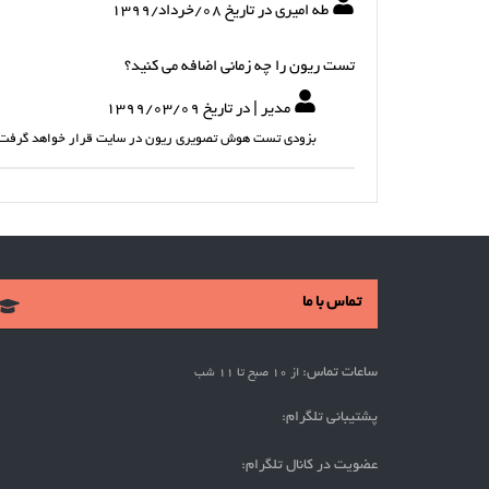
طه امیری در تاریخ 08/خرداد/1399
تست ریون را چه زمانی اضافه می کنید؟
مدیر | در تاریخ 1399/03/09
بزودی تست هوش تصویری ریون در سایت قرار خواهد گرفت
تماس با ما
ساعات تماس:
از 10 صبح تا 11 شب
پشتیبانی تلگرام:
عضویت در کانال تلگرام: