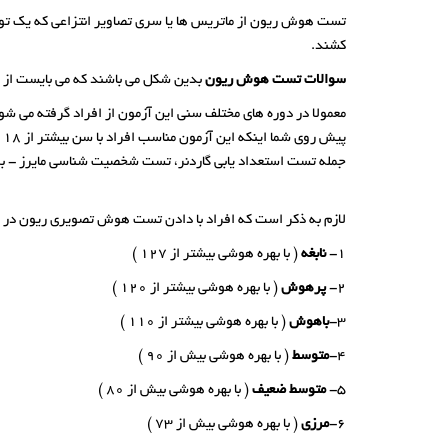
تست هوش ریون از ماتریس ها یا سری تصاویر انتزاعی که یک توا
کشند.
سوالات تست هوش ریون
بدین شکل می باشند که می بایست از میان 6 تا 8 تصویر جداگانه، تصویری را انتخاب کنید که تصویر ماتریس هر سوال 
معمولا در دوره های مختلف سنی این آزمون از افراد گرفته می 
پیش روی شما اینکه این آزمون مناسب افراد با سن بیشتر از 18 سال است. علاوه بر این آزمون
جمله تست استعداد یابی گاردنر، تست شخصیت شناسی مایرز - بریگز
لازم به ذکر است که افراد با دادن تست هوش تصویری ریون در 7 طبقه تقسیم می شوند، بر اساس امتیاز یا بهره هوشی یا همان IQ ای که بدست می آورند که این هفت طبقه در تست هوش ریون طبقات:
1-
نابغه
( با بهره هوشی بیشتر از 127 )
2-
پرهوش
( با بهره هوشی بیشتر از 120 )
3-
باهوش
( با بهره هوشی بیشتر از 110 )
4-
متوسط
( با بهره هوشی بیش از 90 )
5-
متوسط ضعیف
( با بهره هوشی بیش از 80 )
6-
مرزی
( با بهره هوشی بیش از 73 )