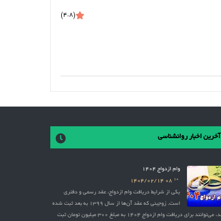
(4.8)
آخرین اخبار روانشناسی
وام ازدواج 1404
10
1404/02/14
08
یکی از شرایط دریافت وام ازدواج، عقد رسمی و دفتری
است. زوجینی که عقد آن‌ها از سال 1399 به بعد ثبت شده
باشد، می‌توانند برای دریافت وام ازدواج 1404 به مبلغ 300 میلیون تومان ثبت