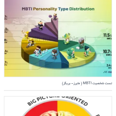
تست شخصیت MBTI ( مایرز- بریگز)