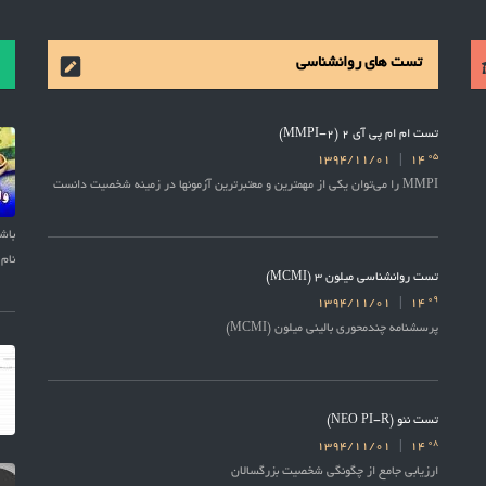
تست های روانشناسی
تست ام ام پی آی 2 (MMPI-2)
05
1394/11/01
14
MMPI را می‌توان یکی از مهمترین و معتبرترین آزمونها در زمینه شخصیت دانست
نام 
تست روانشناسی میلون 3 (MCMI)
09
1394/11/01
14
پرسشنامه چندمحوری بالینی میلون (MCMI)
تست نئو (NEO PI-R)
08
1394/11/01
14
ارزیابی جامع از چگونگی شخصیت بزرگسالان