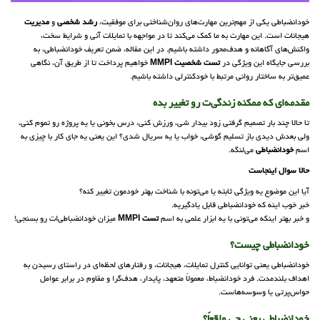
خودانضباطی یکی از مهم‌ترین مهارت‌های روان‌شناختی برای موفقیت،
رشد شخصی
و
مدیریت
هیجانات است. این مهارت به ما کمک می‌کند تا در مواجهه با تمایلات آنی و شرایط سخت،
واکنش‌های آگاهانه و هدف‌محور داشته باشیم. در این مقاله، ضمن تعریف خودانضباطی، به
بررسی جایگاه این ویژگی در
تست شخصیت
MMPI
خواهیم پرداخت تا از طریق آن، نگاهی
عمیق‌تر به ساختار روانی مرتبط با خودکنترلی داشته باشیم.
مقدمه‌ای که ممکنه زندگی‌ت رو تغییر بده
تا حالا چند بار تصمیم گرفتی زود بیدار شی، ورزش کنی، درس بخونی یا یه پروژه رو تموم کنی،
ولی بعدش دیدی باز تسلیم گوشی، خواب یا یه سریال شدی؟ این یعنی یه جای کار با چیزی به
اسم
خودانضباطی
می‌لنگه.
حالا سوال اینجاست
آیا این موضوع یه ویژگی ثابته یا می‌تونه با شناخت بهتر خودمون تغییر کنه؟
خبر خوب اینه که خودانضباطی قابل یادگیریه.
و خبر بهتر اینکه می‌تونی با یه ابزار علمی به اسم
تست MMPI
میزان خودانضباطی‌ات رو بسنجی!
خودانضباطی چیست؟
خودانضباطی یعنی توانایی کنترل تمایلات، هیجانات، و رفتارهای لحظه‌ای در راستای رسیدن به
اهداف بلندمدت. فرد خودانضباط، معمولاً متعهد، پایدار، هدف‌گرا و مقاوم در برابر عوامل
حواس‌پرتی یا وسوسه‌هاست.
خودانضباطی یعنی چی واقعاً؟