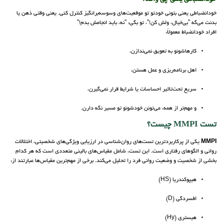
خودانضباطی یعنی بتونی خودتو تو موقعیت‌های وسوسه‌برانگیز کنترل کنی. یعنی وقتی ذهن یا
بدنت می‌گه "بی‌خیال، ولش کن!"، تو بگی: "نه، باید انجامش بدم!"
افراد خودانضباط معمولاً:
کارهاشونو به تعویق نمی‌ندازن،
اهل برنامه‌ریزی و عمل هستن،
سریع تحت‌تاثیر احساسات یا شرایط قرار نمی‌گیرن،
و مهم‌تر از همه، می‌تونن خودشونو تو مسیر نگه دارن.
تست MMPI چیست؟
MMPI
یکی از پرکاربردترین تست‌های روان‌شناسی در ارزیابی ویژگی‌های شخصیتی، اختلالات
روانی و الگوهای رفتاری است. این تست، شامل مقیاس‌های بالینی متعددی است که هر کدام
بخشی از شخصیت و وضعیت روانی فرد را تحلیل می‌کند. برخی از مهم‌ترین مقیاس‌ها عبارتند از:
هیپوکندریا (HS)
افسردگی (D)
هیستری (Hy)