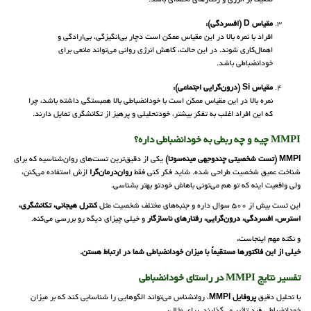
ضعیف بر انرژی و رفتارهای لحظه‌ای باشد.
مقیاس D (افسردگی):
افراد با نمره بالا در این مقیاس ممکن است دچار بی‌انگیزگی، بی‌ارادگی و
اهمال‌کاری شوند. در این حالت، کاهش انرژی روانی می‌تواند مانعی برای
خودانضباطی باشد.
مقیاس Si (درون‌گرایی اجتماعی):
نمره بالا در این مقیاس ممکن است با خودانضباطی بالا همبستگی داشته باشد، چرا
که این افراد اغلب به تفکر بیشتر، خودتحلیلی و پرهیز از تکانشگری تمایل دارند.
MMPI چیه و چه ربطی به خودانضباطی داره؟
MMPI (تست شخصیتی چندوجهی مینه‌سوتا)
یکی از دقیق‌ترین تست‌های روان‌شناسیه که برای
شناخت عمیق شخصیت طراحی شده. شاید فکر کنی فقط
روان‌درمان‌گرا
ازش استفاده می‌کنن،
ولی واقعیت اینه که تو هم می‌تونی باهاش خودتو بهتر بشناسی.
این تست بیش از 500 سوال داره و جنبه‌های مختلف شخصیت مثل
کنترل هیجانی، تکانشگری،
استرس، افسردگی، درون‌گرایی، رفتارهای ناسازگار
و خیلی چیزای دیگه رو بررسی می‌کنه.
و نکته مهم اینجاست:
خیلی از این فاکتورها مستقیماً با میزان خودانضباطی شما در ارتباط هستن.
تفسیر نتایج MMPI در راستای خودانضباطی
با تحلیل دقیق
پروفایل MMPI
، روانشناس می‌تواند الگوهایی را شناسایی کند که بر میزان