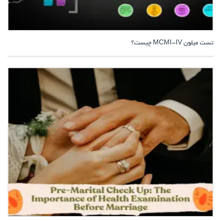
تست میلون MCMI-IV چیست؟