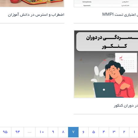
تباری تست MMPI
اضطراب و استرس در دانش آموزان
ر دوران کنکور
95
94
...
10
9
8
7
6
5
4
3
2
1