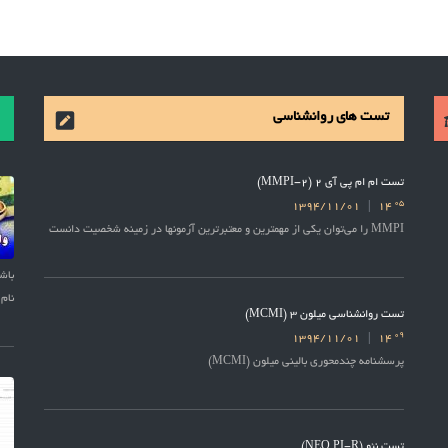
تست های روانشناسی
تست ام ام پی آی 2 (MMPI-2)
05
1394/11/01
14
MMPI را می‌توان یکی از مهمترین و معتبرترین آزمونها در زمینه شخصیت دانست
نام 
تست روانشناسی میلون 3 (MCMI)
09
1394/11/01
14
پرسشنامه چندمحوری بالینی میلون (MCMI)
تست نئو (NEO PI-R)