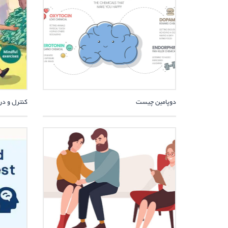
دوپامین چیست
کنترل و درم