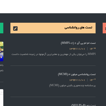
تست های روانشناسی
تست ام ام پی آی 2 (MMPI-2)
05
1394/11/01
14
MMPI را می‌توان یکی از مهمترین و معتبرترین آزمونها در زمینه شخصیت دانست
نام 
تست روانشناسی میلون 3 (MCMI)
09
1394/11/01
14
پرسشنامه چندمحوری بالینی میلون (MCMI)
تست نئو (NEO PI-R)