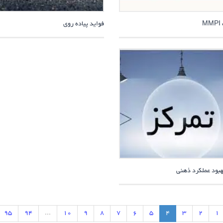
M
فواید پیاده روی
هبود عملکرد ذهنی
95
94
...
10
9
8
7
6
5
4
3
2
1