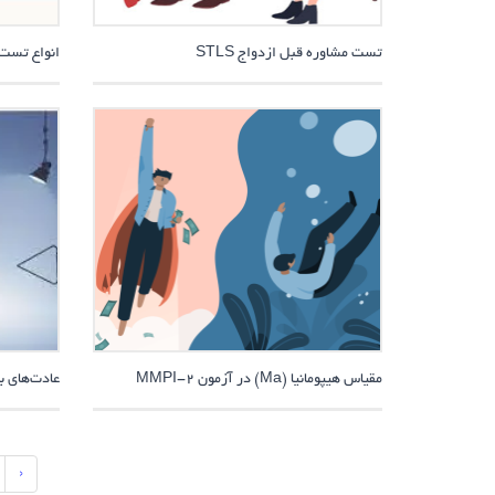
تست مشاوره قبل ازدواج STLS
انواع تست MPI
مقیاس هیپومانیا (Ma) در آزمون MMPI-2
عادت‌های ب
‹