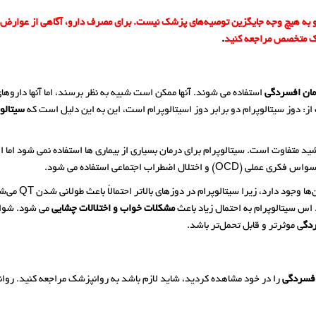
د و به هیچ وجه جایگزین توصیه‌های پزشک نیست. برای مصرف دارو، آگاهی از عوارض
زشک متخصص مراجعه کنید
.
مان افسردگی
استفاده می شوند. آنها ممکن است شبیه به نظر برسند، اما آنها داروها
ز: دوز سیتالوپرام دو برابر دوز اسیتالوپرام است، این به این دلیل است که
سیتالو
د متفاوت است. سیتالوپرام برای درمان بسیاری از بیماری ها استفاده نمی شود اما 
طراب اجتماعی استفاده می شود.
برخی از تفاوت‌ها در عوارض جانبی آن‌ها وجود دارد، زیرا سیتالوپرام در دوزها
 اس سیتالوپرام به احتمال زیاد باعث
مشکلات خواب و اختلالات چشایی
می شود. شواه
دگ
ی موثرتر و قابل تحمل‌تر باشد.
افسردگی
را در خود مشاهده کردید، شاید لازم باشد به روانپزشک مراجعه کنید. رو