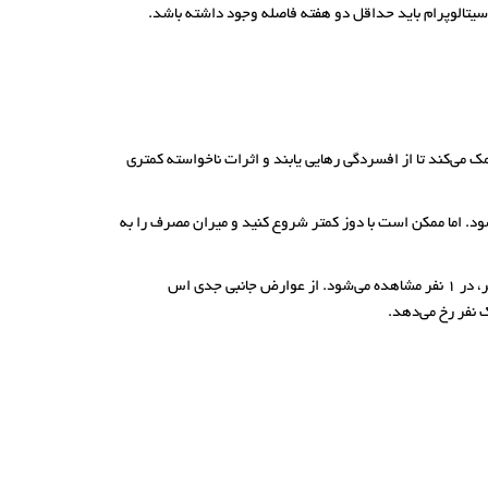
و سیتالوپرام باید حداقل دو هفته فاصله وجود داشته باشد.
 می‌کند تا از افسردگی رهایی یابند و اثرات ناخواسته کمتری
ارو با نسخه تجویز می‌شود و بین 4 تا 6 هفته طول می‌کشد تا اثر کند. دوز معمول اس سیتالوپرام 10 میلی‌گرم است و یک ‌بار در روز استفاده می‎شود. اما ممکن است با دوز کمتر شروع کنید و میران مصرف را به
خشکی دهان، تعریق زیاد، اختلال خواب و احساس خستگی یا ضعف است. این موارد شایع هستند و از هر 10 نفر، در 1 نفر مشاهده می‌شود. از عوارض جانبی جدی اس