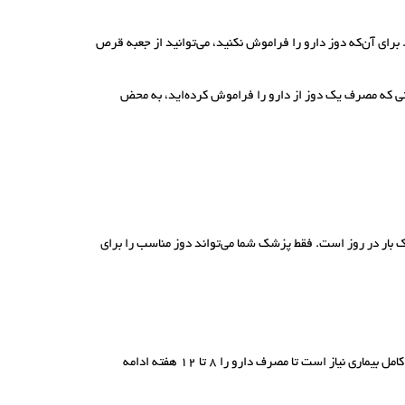
 برای آن‌که دوز دارو را فراموش نکنید، می‌توانید از جعبه قرص
تی که مصرف یک دوز از دارو را فراموش کرده‌اید، به محض
می، در دوز 20 میلی‌گرمی نیز عرضه می‌شود. برای بیماران بالای 60 سال، حداکثر دوز توصیه شده 20 میلی‌گرم و یک بار در روز است. فقط پزشک شما می‌تواند دوز مناسب را برای
اثربخشی سیتالوپرام نیاز به زمان دارد. معمولا بین 1 تا 4 هفته طول می‌کشد تا اثرات اولیه سیتالوپرام بر افسردگی را در خود مشاهده کنید. برای مهار کامل بیماری نیاز است تا مصرف دارو را 8 تا 12 هفته ادامه