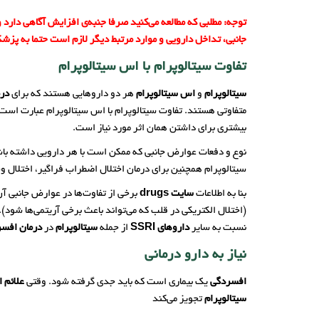
توجه: مطلبی که مطالعه می‌کنید صرفا جنبه‌ی افزایش آگاهی دار
جانبی، تداخل دارویی و موارد مرتبط دیگر لازم است حتما به پ
تفاوت سیتالوپرام با اس سیتالوپرام
سیتالوپرام
و
اس سیتالوپرام
هر دو داروهایی هستند که برای
در
متفاوتی هستند. تفاوت سیتالوپرام با اس سیتالوپرام عبارت است ا
بیشتری برای داشتن همان اثر مورد نیاز است.
نوع و دفعات عوارض جانبی که ممکن است با هر دارویی داشته باشی
سیتالوپرام همچنین برای درمان اختلال اضطراب فراگیر، اختلال وسواس فکری عملی (OCD) و اختلال اض
بنا به اطلاعات
سایت drugs
(اختلال الکتریکی در قلب که می‌تواند باعث برخی آریتمی‌ها شود).
نسبت به سایر
داروهای SSRI
از جمله
سیتالوپرام
در
درمان افسر
نیاز به دارو درمانی
افسردگی
یک بیماری است که باید جدی گرفته شود. وقتی
علائم 
سیتالوپرام
تجویز می‌کند