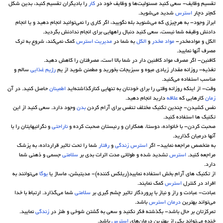
تقسیم وظایف- سعی کنید مسئولیت‌ها و وظایف خود در
کار
را بادیگران تقسیم کنید، بدین شکل
کم‌تر دچار
استرس
شدید می‌شوید.
ابراز وجود- به هرچیزی که می‌شنوید بله نگویید، اگر کاری را نمی‌توانید انجام دهید و یا انجام
دادنش وظیفه شما نیست، سعی کنید دنبال راههایی برای انجام ندادنش بگردید.
الکل و موادمخدر-
مواد مخدر
و
الکل
به شما در
مدیریت
استرس
کمک نمی‌کند، شروع به ترک
مصرف آنها نمایید.
کافئین- اگر مصرف مواد کافئین دار در شما بالا است، مصرفتان را کاهش دهید.
تغذیه- روزانه مقدار زیادی میوه و سبزیجات بخورید و مطمئن شوید از یم
رژیم غذایی
سالم و
مناسب استفاده می‌کنید.
وقت- از اینکه روزانه وقتی را برای خودتان به تنهایی کنارگذاشته‌اید
اطمینان
حاصل کنید. در آن
زمان
کارهایی که
علاقه
دارید انجام دهید.
نفس کشیدن- چندین تکنیک مختلف تنفس برای آرام کردن
بدن
وجود دارد. سعی کنید از این
تکنیک ها استفاده کنید.
صحبت کردن- با خانواده، دوستا، همکاران و رئیستان صحبت کرده و
ناراحتی
و نگرانیهایتان را با
آنها درمیان گذارید.
به متخصص مراجعه نمایید- اگر
استرس
زندگی
و
رفتار
شما را تحت تاثیر قرارداده، به پزشک
مراجعه کنید.
استرس
تشدید شده و طولانی مدت اثرات بدی بر
سلامتی
جسمی و ذهنی شما
دارد.
از تکنیک های آرام بخش استفاده نمایید(ریلکس کننده)- مدیتیشن، ماساژ یا
یوگا
می‌توانند به
افراد در کنترل
استرس
کمک نمایند.
عبادت- عبادت و راز و نیاز با پروردگار تاثیر چشم گیری بر
سلامتی
شما می‌گذارد. ارتباط با خدا
می‌تواند بهترین
درمان
استرس
باشد.
تمرکزتان بر حال باشد- بگذشته فکر نکنید و سعی به گشتن شوخی و طنز در
زندگی
نمایید.
خنده می‌تواند یکی از بهترین درمان‌های
استرس
باشد.