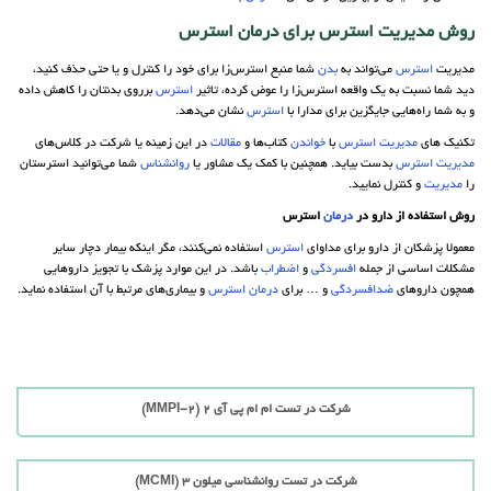
روش
مدیریت
استرس
برای
درمان
استرس
مدیریت
استرس
می‌تواند به
بدن
شما منبع استرس‌زا برای خود را کنترل و یا حتی حذف کنید،
دید شما نسبت به یک واقعه استرس‌زا را عوض کرده، تاثیر
استرس
برروی بدنتان را کاهش داده
و به شما راه‌هایی جایگزین برای مدارا با
استرس
نشان می‌دهد.
تکنیک های
مدیریت
استرس
با
خواندن
کتاب‌ها و
مقالات
در این زمینه یا شرکت در کلاس‌های
مدیریت
استرس
بدست بیاید. همچنین با کمک یک مشاور یا
روانشناس
شما می‌توانید استرستان
را
مدیریت
و کنترل نمایید.
روش استفاده از دارو در
درمان
استرس
معمولا پزشکان از دارو برای مداوای
استرس
استفاده نمی‌کنند، مگر اینکه بیمار دچار سایر
مشکلات اساسی از جمله
افسردگی
و
اضطراب
باشد. در این موارد پزشک با تجویز داروهایی
همچون داروهای
ضدافسردگی
و … برای
درمان
استرس
و بیماری‌های مرتبط با آن استفاده نماید.
شرکت در تست ام ام پی آی 2 (MMPI-2)
شرکت در تست روانشناسی میلون 3 (MCMI)