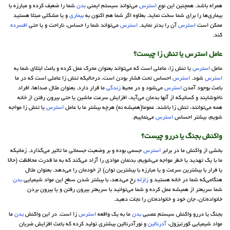
همراه باشد. همچنین این نوع
استرس
می‌تواند سیستم ایمنی
بدن
شما را ضعیف کرده و مبارزه با
بیماری‌ها را برای شما سخت نماید. بعلاوه اگر شما هم اکنون به
بیماری
و یا مشکلی مبتلا هستید
ممکن است
استرس
آن را بدتر نماید.
استرس
می‌تواند شما را حساس، ناراحت و یا حتی
افسرده
کند.
عامل
استرس
یا تنش زا چیست؟
عامل
استرس
یا تنش زا، عاملی است که می‌تواند بعنوان محرک عمل کرده و باعث ابتلای شما به
استرس
شود.
استرس
احساس تحت فشار بودن است، درحالیکه تنش زا عاملی است که در ما
باعث بوجود آمدن
استرس
می‌شود و در محیط
زندگی
ما قرار دارد. بعنوان مثال صداها، افراد
ناخوشایند و کسانیکه از آنها بدمان می‌آید، افزایش سرعت ماشین یا حتی بیرون رفتن از خانه
همه می‌توانند، تنش زا باشند. عموما(همیشه نه) هرچه بیشتر ما با عامل
استرس
یا تنش زا مواجه
شویم، بیشتر احساس
استرس
می‌نماییم.
واکنش بجنگ یا دررو چیست؟
بخشی از واکنش ما در برابر
استرس
جسمی بوده و بر وضعیت جسمانی ما تاثیر می‌گذارد. زمانیکه
ما با یک تهدید یا خطر مواجه می‌شویم، بدنمان موادی را آزاد می‌کند که به ما قدرت محافظت (حالا
یا فرار با بیشترین سرعت و یا مبارزه با بیشترین توان) از خودمان را می‌دهد. بعنوان مثال
هنگامی‌که شما در خانه هستید و
زلزله
رخ می‌دهد، با بیشتر شدن سطح این مواد شیمیایی
بدن
شما سریعتر از همیشه عمل کرده و شما می‌توانید با سریعتر بیرون رفتن و یا بیرون بردن
خانواده‌تان، جان خود و خانواده‌تان را نجات دهید.
بجنگ یا دررو واکنش سیستم عصبی
بدن
ما به یک واقعه
استرس
زا است. در این واکنش
بدن
ما
مواد شیمیایی کورتیزول،
آدرنالین
و نورآدرنالین بیشتری تولید کرده که باعث افزایش ضربان