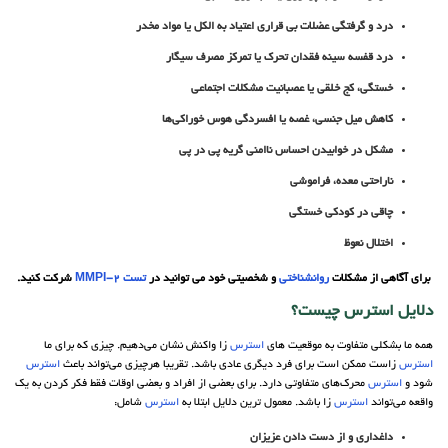
درد و گرفتگی عضلات
بی قراری
اعتیاد
به
الکل
یا مواد مخدر
درد قفسه سینه فقدان تحرک یا
تمرکز
مصرف سیگار
خستگی،
کج خلقی
یا
عصبانیت
مشکلات اجتماعی
کاهش میل جنسی، غصه یا
افسردگی
هوس
خوراکی‌ها
مشکل در خوابیدن احساس ناامنی گریه پی در پی
ناراحتی معده، فراموشی
چاقی در کودکی خستگی
اختلال نعوظ
برای آگاهی از مشکلات
روانشناختی
و شخصیتی خود می توانید در
تست MMPI-2
شرکت کنید.
دلایل
استرس
چیست؟
همه ما بشکلی متفاوت به موقعیت های
استرس
زا واکنش نشان می‌دهیم. چیزی که برای ما
استرس
زاست ممکن است برای فرد دیگری عادی باشد. تقریبا هرچیزی می‌تواند باعث
استرس
شود و
استرس
محرک‌های متفاوتی دارد. برای بعضی از افراد و بعضی اوقات فقط فکر کردن به یک
واقعه می‌تواند
استرس
زا باشد. معمول ترین دلایل ابتلا به
استرس
شامل:
داغداری و
از دست دادن
عزیزان