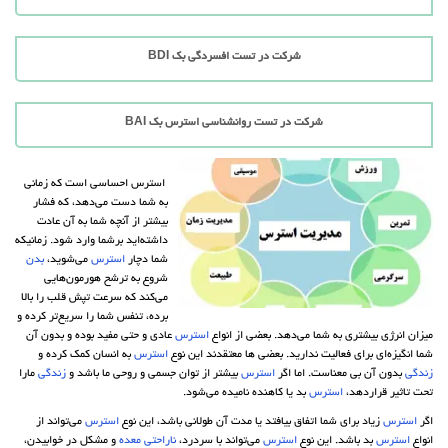
شرکت در تست افسردگی بک BDI
شرکت در تست روانشناسی استرس بک BAI
استرس احساسی است که زمانی
به شما دست می‌دهد، که فشار
بیشتر از آنچه شما به آن عادت
داشته‌اید برشما وارد شود. زمانیکه
شما دچار
استرس
می‌شوید،
بدن
شروع به ترشح هورمون‌هایی
می‌کند که سرعت تپش قلب را بالا
برده، تنفس شما را سریع‌تر کرده و
میزان انرژی بیشتری به شما می‌دهد. بعضی از انواع
استرس
عادی و حتی مفید بوده و بدون آن
شما انگیزه‌ای برای فعالیت ندارید. بعضی ها معتقدند این نوع
استرس
به انسان کمک کرده و
زندگی
بدون آن بی معناست. اما اگر
استرس
بیشتر از توان جسمی و روحی ما باشد و
زندگی
مارا
تحت تاثیر قراردهد،
استرس
بد یا کاهنده نامیده می‌شود.
اگر
استرس
زیاد برای شما اتفاق بیافتد یا مدت آن طولانی باشد، این نوع
استرس
می‌تواند از
انواع
استرس
بد باشد. این نوع
استرس
می‌تواند با سردرد،
ناراحتی معده
و مشکل در خوابیدن،