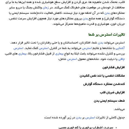
قلب، محمک شدن ماهیچه ها، عرق کردن و افزایش سطح هوشیاری شده و همه این‌ها به ما برای
محافظت از خودمان در موقعیت های خطرناک کمک می‌کند. در
زمان
واکنش بجنگ یا دررو سایر
عملکرد‌های
بدن
که در آن لحظه مورد نیاز نیستند، کاهش فعالیت داده(مانند سیستم ایمنی یا
دستگاه گوارش) و همه منابع
بدن
برروی عملکردهای مورد نیاز همچون افزایش سرعت تنفس،
جریان خون، هوشیاری و قدرت ماهیچه‌ها متمرکز می‌شوند.
تاثیرات
استرس
بر شما
استرس می‌تواند
بدن
شما، افکارتان، احساساتتان و یا حتی رفتارتان را تحت تاثیر قرار دهد.
آشنایی
با نشانه‌ها و علایم
استرس
می‌تواند به شما در کنترل
استرس
کمک نماید.
استرس
بررسی و کنترل نشده می‌تواند باعث ابتلا به انواع
بیماری
از قبیل فشارخون بالا،
بیماری
های قلبی،
چاقی
یا دیابت شود. نشانه‌های معمول
استرس
شامل:
افزایش فشارخون
مشکلات تنفسی یا تند نفس کشیدن
کندشدن عملکرد دستگاه گوارش
افزایش ضربان قلب
ضعف سیستم ایمنی بدن
می‌باشد.
جدول کاملی از تاثیرات
استرس
بر
بدن
در زیر آورده شده است:
سردرد،
اضطراب
پرخوری یا کم خوری عصبی