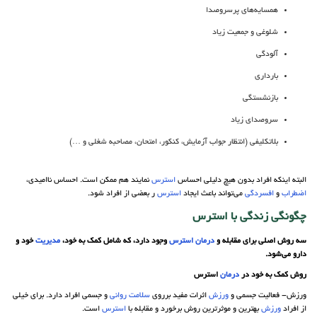
همسایه‌های پرسروصدا
شلوغی و جمعیت زیاد
آلودگی
بارداری
بازنشستگی
سروصدای زیاد
بلاتکلیفی (انتظار جواب آزمایش، کنکور، امتحان، مصاحبه شغلی و …)
البته اینکه افراد بدون هیچ دلیلی احساس
استرس
نمایند هم ممکن است. احساس ناامیدی،
اضطراب
و
افسردگی
می‌تواند باعث ایجاد
استرس
ر بعضی از افراد شود.
چگونگی
زندگی
با استرس
سه روش اصلی برای مقابله و
درمان
استرس
وجود دارد، که شامل کمک به خود،
مدیریت
خود و
دارو می‌شود.
روش کمک به خود در
درمان
استرس
ورزش- فعالیت جسمی و
ورزش
اثرات مفید برروی
سلامت روانی
و جسمی افراد دارد. برای خیلی
از افراد
ورزش
بهترین و موثرترین روش برخورد و مقابله با
استرس
است.