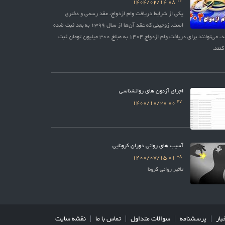
10
1404/02/14
08
یکی از شرایط دریافت وام ازدواج، عقد رسمی و دفتری
است. زوجینی که عقد آن‌ها از سال 1399 به بعد ثبت شده
باشد، می‌توانند برای دریافت وام ازدواج 1404 به مبلغ 300 میلیون تومان ثبت
کنند.
اجرای آزمون های روانشناسی
27
1400/10/20
00
آسیب های روانی دوران کرونایی
08
1400/07/15
01
تاثیر روانی کرونا
بار
پرسشنامه
سوالات متداول
تماس با ما
نقشه سایت