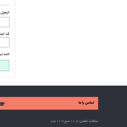
ایمیل 
کد امن
کلمه عبو
تماس با ما
ساعات تماس:
از 10 صبح تا 11 شب