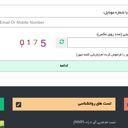
یا شماره موبایل:
یتی (عدد روی عکس):
ر را فراموش کرده ام.(بازیابی کلمه عبور)
تست های روانشناسی
تست ام ام پی آی 2 (MMPI-2)