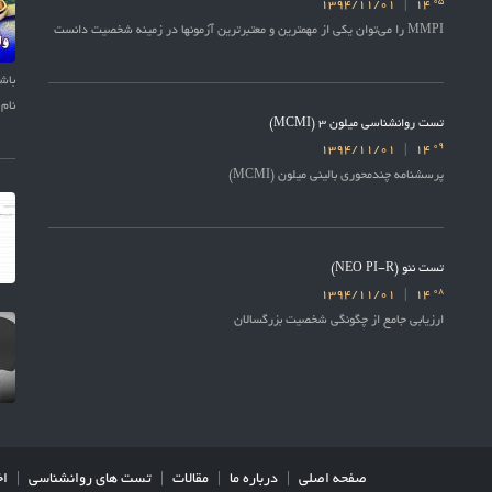
05
1394/11/01
14
MMPI را می‌توان یکی از مهمترین و معتبرترین آزمونها در زمینه شخصیت دانست
نام 
تست روانشناسی میلون 3 (MCMI)
09
1394/11/01
14
پرسشنامه چندمحوری بالینی میلون (MCMI)
تست نئو (NEO PI-R)
08
1394/11/01
14
ارزیابی جامع از چگونگی شخصیت بزرگسالان
صفحه اصلی
درباره ما
مقالات
تست های روانشناسی
اخ