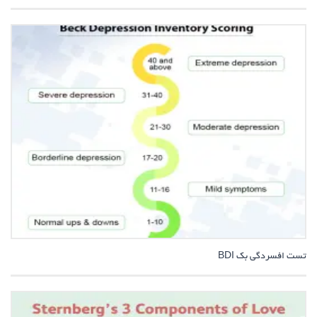
تست افسردگی بک BDI