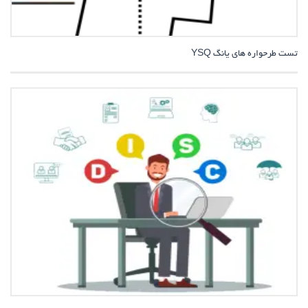
تست طرحواره های یانگ YSQ