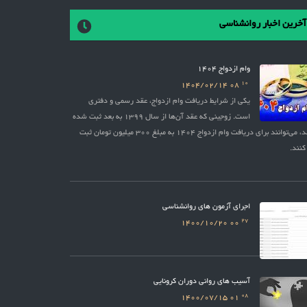
آخرین اخبار روانشناسی
وام ازدواج 1404
10
1404/02/14
08
یکی از شرایط دریافت وام ازدواج، عقد رسمی و دفتری
است. زوجینی که عقد آن‌ها از سال 1399 به بعد ثبت شده
باشد، می‌توانند برای دریافت وام ازدواج 1404 به مبلغ 300 میلیون تومان ثبت
کنند.
اجرای آزمون های روانشناسی
27
1400/10/20
00
آسیب های روانی دوران کرونایی
08
1400/07/15
01