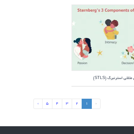
ثی استرنبرگ (STLS)
›
5
4
3
2
1
‹