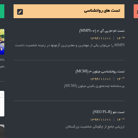
تست های روانشناسی
تست ام ام پی آی 2 (MMPI-2)
05
1394/11/01
14
MMPI را می‌توان یکی از مهمترین و معتبرترین آزمونها در زمینه شخصیت دانست
نام 
تست روانشناسی میلون 3 (MCMI)
09
1394/11/01
14
پرسشنامه چندمحوری بالینی میلون (MCMI)
تست نئو (NEO PI-R)
08
1394/11/01
14
ارزیابی جامع از چگونگی شخصیت بزرگسالان