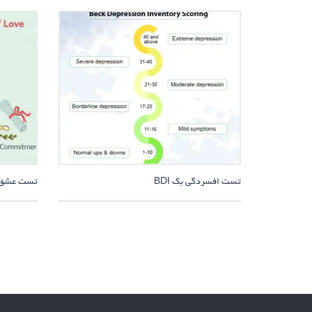
تست افسردگی بک BDI
تست عشق مثل