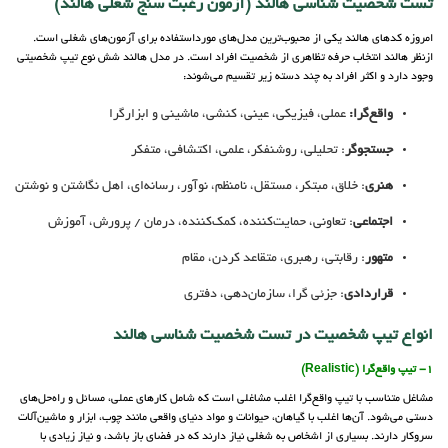
تست شخصیت شناسی هالند (آزمون رغبت سنج شغلی هالند)
امروزه کدهای هالند یکی از محبوب‌ترین مدل‌های مورداستفاده برای آزمون‌های شغلی است.
ازنظر هالند انتخاب حرفه تظاهری از شخصیت افراد است. در مدل هالند شش نوع تیپ شخصیتی
وجود دارد و اکثر افراد به چند دسته زیر تقسیم می‌شوند:
واقع‌گرا:
عملی، فیزیکی، عینی، کنشی، ماشینی و ابزارگرا
جستجوگر
: تحلیلی، روشنفکر، علمی، اکتشافی، متفکر
هنری
: خلاق، مبتکر، مستقل، نامنظم، نوآور، رسانه‌ای، اهل نگاشتن و نوشتن
اجتماعی
: تعاونی، حمایت‌کننده، کمک‌کننده، درمان / پرورش، آموزش
متهور
: رقابتی، رهبری، متقاعد کردن، مقام
قراردادی
: جزئی گرا، سازمان‌دهی، دفتری
انواع تیپ شخصیت در تست شخصیت شناسی هالند
1- تیپ واقع‌گرا (Realistic)
مشاغل متناسب با تیپ واقع‌گرا اغلب مشاغلی است که شامل کارهای عملی، مسائل و راه‌حل‌های
دستی می‌شود. آن‌ها اغلب با گیاهان، حیوانات و مواد دنیای واقعی مانند چوب، ابزار و ماشین‌آلات
سروکار دارند. بسیاری از اشخاص به شغلی نیاز دارند که در فضای باز باشد، و نیاز زیادی با