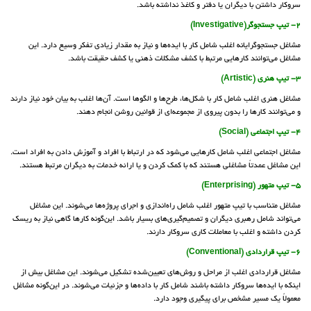
سروکار داشتن با دیگران یا دفتر و کاغذ نداشته باشد.
2- تیپ جستجوگر(Investigative)
مشاغل جستجوگرایانه اغلب شامل کار با ایده‌ها و نیاز به مقدار زیادی تفکر وسیع دارد. این
مشاغل می‌توانند کارهایی مرتبط با کشف مشکلات ذهنی یا کشف حقیقت باشد.
3- تیپ هنری (Artistic)
مشاغل هنری اغلب شامل کار با شکل‌ها، طرح‌ها و الگوها است. آن‌ها اغلب به بیان خود نیاز دارند
و می‌توانند کارها را بدون پیروی از مجموعه‌ای از قوانین روشن انجام دهند.
4- تیپ اجتماعی (Social)
مشاغل اجتماعی اغلب شامل کارهایی می‌شود که در ارتباط با افراد و آموزش دادن به افراد است.
این مشاغل عمدتاً مشاغلی هستند که با کمک کردن و یا ارائه خدمات به دیگران مرتبط هستند.
5- تیپ متهور (Enterprising)
مشاغل متناسب با تیپ متهور اغلب شامل راه‌اندازی و اجرای پروژه‌ها می‌شوند. این مشاغل
می‌تواند شامل رهبری دیگران و تصمیم‌گیری‌های بسیار باشد. این‌گونه کارها گاهی نیاز به ریسک
کردن داشته و اغلب با معاملات کاری سروکار دارند.
6- تیپ قراردادی (Conventional)
مشاغل قراردادی اغلب از مراحل و روش‌های تعیین‌شده تشکیل می‌شوند. این مشاغل بیش از
اینکه با ایده‌ها سروکار داشته باشند شامل کار با داده‌ها و جزئیات می‌شوند. در این‌گونه مشاغل
معمولاً یک مسیر مشخص برای پیگیری وجود دارد.