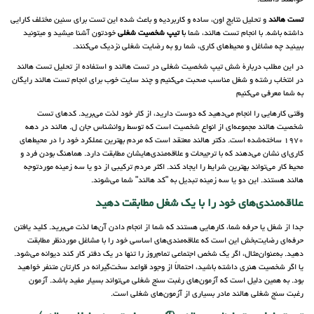
خواهند داشت.
تست هالند
و تحلیل نتایج اون، ساده و کاربردیه و باعث شده این تست برای سنین مختلف کارایی
داشته باشه. با انجام تست هالند، شما ب
ا تیپ شخصیت شغلی
خودتون آشنا میشید و میتونید
ببینید چه مشاغل و محیط‌های کاری، شما رو به رضایت شغلی نزدیک می‌کنند.
در این مطلب دربارۀ شش تیپ شخصیت شغلی در تست هالند و استفاده از تحلیل تست هالند
در انتخاب رشته و شغل مناسب صحبت می‌کنیم و چند سایت خوب برای انجام تست هالند رایگان
به شما معرفی می‌کنیم
وقتی کارهایی را انجام می‌دهید که دوست دارید، از کار خود لذت می‌برید. کدهای تست
شخصیت هالند مجموعه‌ای از انواع شخصیت است که توسط روانشناس جان ل. هالند در دهه
1970 ساخته‌شده است. دکتر هالند معتقد است که مردم بهترین عملکرد خود را در محیط‌های
کاری‌ای نشان می‌دهند که با ترجیحات و علاقه‌مندی‌هایشان مطابقت دارد. هماهنگ بودن فرد و
محیط کار می‌تواند بهترین شرایط را ایجاد کند. اکثر مردم ترکیبی از دو یا سه زمینه موردتوجه
هالند هستند. این دو یا سه زمینه تبدیل به "کد هالند" شما می‌شوند.
علاقه‌مندی‌های خود را با یک شغل مطابقت دهید
جدا از شغل یا حرفه شما، کارهایی هستند که شما از انجام دادن آن‌ها لذت می‌برید. کلید یافتن
حرفه‌ای رضایت‌بخش این است که علاقه‌مندی‌های اساسی خود را با مشاغل موردنظر مطابقت
دهید. به‌عنوان‌مثال، اگر یک شخص اجتماعی تمام‌روز را تنها در یک دفتر کار کند دیوانه می‌شود.
یا اگر شخصیت هنری داشته باشید، احتمالاً از وجود قواعد سخت‌گیرانه در کارتان متنفر خواهید
بود. به همین دلیل است که آزمون‌های رغبت سنج شغلی می‌تواند بسیار مفید باشد. آزمون
رغبت سنج شغلی هالند مادر بسیاری از آزمون‌های شغلی است.