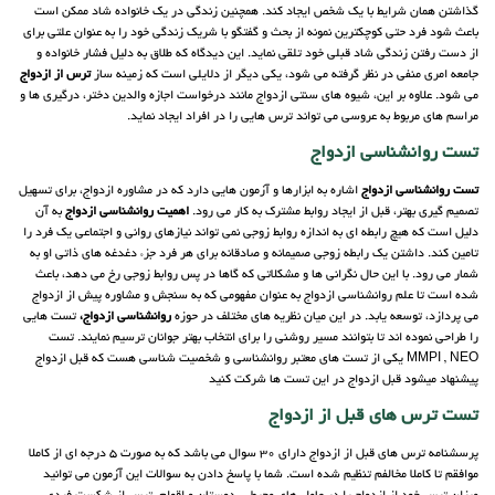
گذاشتن همان شرایط با یک شخص ایجاد کند. همچنین زندگی در یک خانواده شاد ممکن است
باعث شود فرد حتی کوچکترین نمونه از بحث و گفتگو با شریک زندگی خود را به عنوان علتی برای
از دست رفتن زندگی شاد قبلی خود تلقی نماید. این دیدگاه که طلاق به دلیل فشار خانواده و
جامعه امری منفی در نظر گرفته می شود، یکی دیگر از دلایلی است که زمینه ساز
ترس از ازدواج
می شود. علاوه بر این، شیوه های سنتی ازدواج مانند درخواست اجازه والدین دختر، درگیری ها و
مراسم های مربوط به عروسی می تواند ترس هایی را در افراد ایجاد نماید.
تست روانشناسی ازدواج
تست روانشناسی ازدواج
اشاره به ابزارها و آزمون هایی دارد که در مشاوره ازدواج، برای تسهیل
تصمیم گیری بهتر، قبل از ایجاد روابط مشترک به کار می رود.
اهمیت روانشناسی ازدواج
به آن
دلیل است که هیچ رابطه ای به اندازه روابط زوجی نمی تواند نیازهای روانی و اجتماعی یک فرد را
تامین کند. داشتن یک رابطه زوجی صمیمانه و صادقانه برای هر فرد جزء دغدغه های ذاتی او به
شمار می رود. با این حال نگرانی ها و مشکلاتی که گاها در پس روابط زوجی رخ می دهد، باعث
شده است تا علم روانشناسی ازدواج به عنوان مفهومی که به سنجش و مشاوره پیش از ازدواج
می پردازد، توسعه یابد. در این میان نظریه های مختلف در حوزه
روانشناسی ازدواج،
تست هایی
را طراحی نموده اند تا بتوانند مسیر روشنی را برای انتخاب بهتر جوانان ترسیم نمایند. تست
MMPI , NEO یکی از تست های معتبر روانشناسی و شخصیت شناسی هست که قبل ازدواج
پیشنهاد میشود قبل ازدواج در این تست ها شرکت کنید
تست ترس های قبل از ازدواج
پرسشنامه ترس های قبل از ازدواج دارای 30 سوال می باشد که به صورت 5 درجه ای از کاملا
موافقم تا کاملا مخالفم تنظیم شده است. شما با پاسخ دادن به سوالات این آزمون می توانید