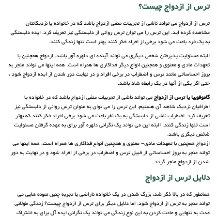
ترس از ازدواج چیست؟
ترس از ازدواج می تواند ناشی از تجربیات منفی ازدواج باشد که در خانواده یا نزدیکانتان
مشاهده کرده اید. این ترس را می توان ترس روانی از دلبستگی نیز تعریف کرد. ایده دلبستگی
به یک فرد باعث می شود برخی از افراد فکر کنند بهتر است تنها زندگی کنند.
البته مسئولیت پذیرفتن شخص دیگری می تواند آینده ای دلهره آور باشد. ازدواج همچنین با
تعهدات مادی و معنوی و همچنین انواع دیگر فداکاری ها همراه است. همه اینها می تواند منجر به
بروز احساساتی مانند ترس و اضطراب در برخی افراد و در نهایت دور شدن از ایده ازدواج شود ،
حتی اگر یکی از آنها در یک رابطه شاد باشد.
گاموفوبیا یا ترس از ازدواج
می تواند ناشی از تجربیات منفی ازدواج باشد که در خانواده یا
اطرافیان نزدیک شاهد آن هستیم. این ترس را می توان به عنوان ترس روانی از دلبستگی نیز
تعریف کرد. اضطراب ناشی از دلبستگی به یک نفر باعث می شود برخی افراد فکر کنند که بهتر
است تنها زندگی کنند. البته این می تواند یک نگرانی دلهره آور برای به عهده گرفتن مسئولیت
شخص دیگری باشد.
ازدواج همچنین با تعهدات مادی- معنوی و همچنین انواع فداکاری ها همراه است. همه اینها می
تواند منجر به بروز احساساتی از قبیل ترس و اضطراب در برخی از افراد شود و در نهایت به دور
شدن از ازدواج منجر گردد.
دلایل ترس از ازدواج
همانطور که در بالا ذکر شد، بزرگ شدن در یک خانواده ناراضی یا تجربه چنین نمونه هایی می
تواند منجر به ترس از ازدواج شود. اما دلایل دیگر برای ترس از ازدواج چیست؟ زندگی طولانی
مدت به تنهایی و عادت کردن به این نوع زندگی می تواند یک نگرانی ایده آل برای به اشتراک