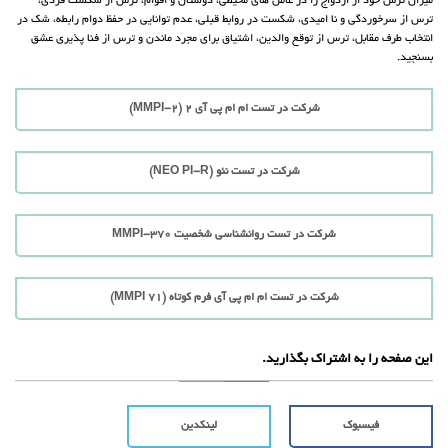
میزان ترس خود از ازدواج را در عامل های محیطی، دوستان و اقوام، ترس از شکست فردی،
ترس از سرخوردگی و نا امیدی، شکست در روابط قبلی، عدم توانایی در حفظ دوام رابطه، شک در
انتخاب طرف مقابل، ترس از توقع والدین، اشتیاق برای مجرد ماندن و ترس از فنا پذیری عشق
بسنجید.
شرکت در تست ام ام پی آی 2 (MMPI-2)
شرکت در تست نئو (NEO PI-R)
شرکت در تست روانشناسی شخصیت MMPI-370
شرکت در تست ام ام پی آی فرم کوتاه (71 MMPI)
این صفحه را به اشتراک بگذارید.
فیسبوک
لینکدین