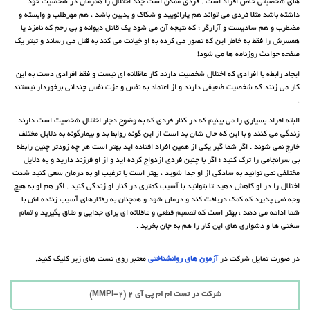
های شخصیتی خاص افراد است . فردی ممکن است چند اختلال را همزمان در شخصیت خود
داشته باشد مثلا فردی می تواند هم پارانویید و شکاک و بدبین باشد ، هم مهرطلب و وابسته و
مضطرب و هم سادیست و آزارگر ؛ که نتیجه آن می شود یک قاتل دیوانه و بی رحم که نامزد یا
همسرش را فقط به خاطر این که تصور می کرده به او خیانت می کند به قتل می رساند و تیتر یک
صفحه حوادث روزنامه ها می شود!
ایجاد رابطه با افرادی که اختلال شخصیت دارند کار عاقلانه ای نیست و فقط افرادی دست به این
کار می زنند که شخصیت ضعیفی دارند و از اعتماد به نفس و عزت نفس چندانی برخوردار نیستند
.
البته افراد بسیاری را می بینیم که در کنار فردی که به وضوح دچار اختلال شخصیت است دارند
زندگی می کنند و با این که حال شان بد است از این گونه روابط بد و بیمارگونه به دلایل مختلف
خارج نمی شوند . اگر شما گیر یکی از همین افراد افتاده اید بهتر است هر چه زودتر چنین رابطه
بی سرانجامی را ترک کنید ؛ اگر با چنین فردی ازدواج کرده اید و از او فرزند دارید و به دلایل
مختلفی نمی توانید به سادگی از او جدا شوید ، بهتر است با ترغیب او به درمان سعی کنید شدت
اختلال را در او کاهش دهید تا بتوانید با آسیب کمتری در کنار او زندگی کنید . اگر هم او به هیچ
وجه نمی پذیرد که کمک دریافت کند و درمان شود و همچنان به رفتارهای آسیب زننده اش با
شما ادامه می دهد ، بهتر است که تصمیم قطعی و عاقلانه ای برای جدایی و طلاق بگیرید و تمام
سختی ها و دشواری های این کار را هم به جان بخرید .
در صورت تمایل شرکت در
آزمون های روانشناختی
معتبر روی تست های زیر کلیک کنید.
شرکت در تست ام ام پی آی 2 (MMPI-2)