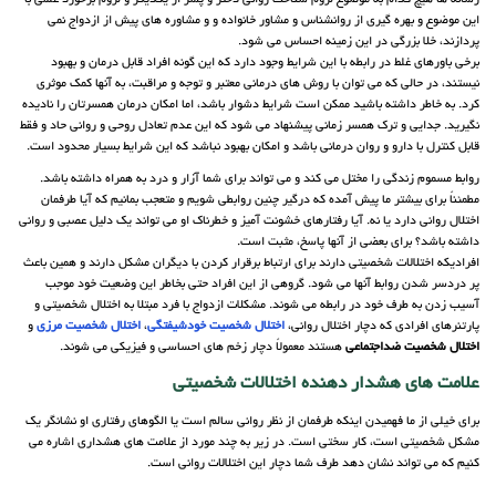
رسانه ها هیچ کدام به موضوع لزوم شناخت روانی دختر و پسر از یکدیگر و لزوم برخورد علمی با
این موضوع و بهره گیری از روانشناس و مشاور خانواده و و مشاوره های پیش از ازدواج نمی
پردازند، خلا بزرگی در این زمینه احساس می شود.
برخی باورهای غلط در رابطه با این شرایط وجود دارد که این گونه افراد قابل درمان و بهبود
نیستند، در حالی که می توان با روش های درمانی معتبر و توجه و مراقبت، به آنها کمک موثری
کرد. به خاطر داشته باشید ممکن است شرایط دشوار باشد، اما امکان درمان همسرتان را نادیده
نگیرید. جدایی و ترک همسر زمانی پیشنهاد می شود که این عدم تعادل روحی و روانی حاد و فقط
قابل کنترل با دارو و روان درمانی باشد و امکان بهبود نباشد که این شرایط بسیار محدود است.
روابط مسموم زندگی را مختل می کند و می تواند برای شما آزار و درد به همراه داشته باشد.
مطمئناً برای بیشتر ما پیش آمده که درگیر چنین روابطی شویم و متعجب بمانیم که آیا طرفمان
اختلال روانی دارد یا نه. آیا رفتارهای خشونت آمیز و خطرناک او می تواند یک دلیل عصبی و روانی
داشته باشد؟ برای بعضی از آنها پاسخ، مثبت است.
افرادیکه اختلالات شخصیتی دارند برای ارتباط برقرار کردن با دیگران مشکل دارند و همین باعث
پر دردسر شدن روابط آنها می شود. گروهی از این افراد حتی بخاطر این وضعیت خود موجب
آسیب زدن به طرف خود در رابطه می شوند. مشکلات ازدواج با فرد مبتلا به اختلال شخصیتی و
پارتنرهای افرادی که دچار اختلال روانی،
اختلال شخصیت خودشیفتگی
،
اختلال شخصیت مرزی
و
اختلال شخصیت ضداجتماعی
هستند معمولاً دچار زخم های احساسی و فیزیکی می شوند.
علامت های هشدار دهنده
اختلالات شخصیتی
برای خیلی از ما فهمیدن اینکه طرفمان از نظر روانی سالم است یا الگوهای رفتاری او نشانگر یک
مشکل شخصیتی است، کار سختی است. در زیر به چند مورد از علامت های هشداری اشاره می
کنیم که می تواند نشان دهد طرف شما دچار این اختلالات روانی است.