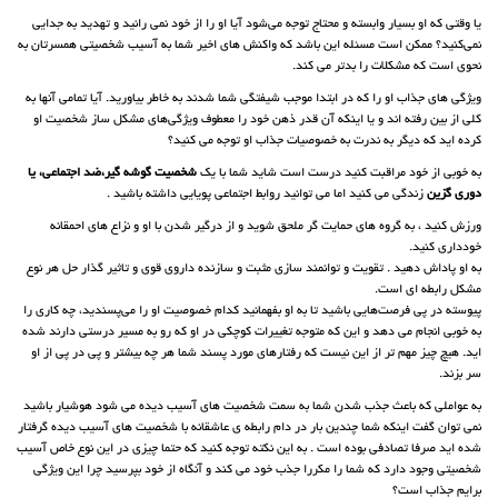
یا وقتی که او بسیار وابسته و محتاج توجه می‌شود آیا او را از خود نمی رانید و تهدید به جدایی
نمی‌کنید؟ ممکن است مسئله این باشد که واکنش های اخیر شما به آسیب شخصیتی همسرتان به
نحوی است که مشکلات را بدتر می کند.
ویژگی های جذاب او را که در ابتدا موجب شیفتگی شما شدند به خاطر بیاورید. آیا تمامی آنها به
کلی از بین رفته اند و یا اینکه آن قدر ذهن خود را معطوف ویژگی‌های مشکل ساز شخصیت او
کرده اید که‌ دیگر به ندرت به خصوصیات جذاب او توجه می کنید؟
به خوبی از خود مراقبت کنید درست است شاید شما با یک
شخصیت گوشه گیر،ضد اجتماعی، یا
دوری گزین
زندگی می کنید اما می توانید روابط اجتماعی پویایی داشته‌ باشید .
ورزش کنید ، به گروه های حمایت گر ملحق شوید و از درگیر شدن با او و نزاع های احمقانه
خودداری کنید.
به او پاداش دهید . تقویت و توانمند سازی مثبت و سازنده داروی قوی و تاثیر گذار حل هر نوع
مشکل رابطه ای است.
پیوسته در پی فرصت‌هایی باشید تا به او بفهمانید کدام خصوصیت او را می‌پسندید، چه کاری را
به خوبی انجام می دهد و این که متوجه تغییرات کوچکی در او که رو به مسیر درستی دارند شده‌
اید. هیچ چیز مهم تر از این نیست که رفتارهای مورد پسند شما هر چه بیشتر و پی در پی از او
سر بزند.
به عواملی که باعث جذب شدن شما به سمت شخصیت های آسیب دیده می شود هوشیار باشید
نمی توان گفت اینکه شما چندین بار در دام رابطه ی عاشقانه با شخصیت های آسیب دیده گرفتار
شده‌ اید صرفا تصادفی بوده است . به این نکته توجه کنید که حتما چیزی در این نوع خاص آسیب
شخصیتی وجود دارد که شما را مکررا جذب خود می کند و آنگاه از خود بپرسید چرا این ویژگی
برایم جذاب است؟