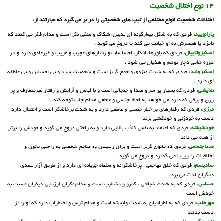
14 نوع اختلال شخصیت
اختلالات شخصیت انواع مختلفی از تیپ های شخصیتی را در بر می گیرد که عبارتند از:
پارانویید:
فردی که به شکل بیمارگونه ای بدبین، شکاک و منفی نگر است و مدام فکر می کنند که
نامزد یا همسرش به او خیانت می کند یا دروغ می گوید .
اسکیزوتایپال:
فردی که باورها، افکار، احساسات و رفتارهای عجیب و غریب و غیرعادی دارد و در
دوره هایی دچار توهم و هذیان می شود .
اسکیزوئید:
فردی که به شدت منزوی و جمع گریز است و شخصیت سرد و بی احساس و بی عاطفه
ای دارد .
نمایشی:
فردی که بسیار پر سر و صدا و جنجالی است و با لباس و آرایش و رفتار غیرمتعارف و پر
زرق و برقی که دارد می خواهد به لحاظ جنسی و عاطفی مدام جلب توجه کند .
مرزی:
فردی که رفتارهای پر خطر جنسی و عاطفی دارد و به شدت پرخاشگر است و احتمال دارد
دست به خودزنی و خودکشی بزند
خودشیفته:
فردی که اعتماد به نفس کاذب بالایی دارد و به راحتی دروغ می گوید و خودش را برتر
از همه می داند
ضداجتماعی:
فردی که قانون گریز است و برای رسیدن به منافع شخصی به راحتی قانون و
اخلاقیات را زیر پا می گذارد و دروغ می گوید
سادیسم:
فردی که خلق تهاجمی ، پرخاشگرانه و سلطه جویانه ای دارد و از طریق آزار عمدی
دیگران لذت می برد
حساس:
فردی که به شدت خجالتی ، کمرو و مضطرب است و مدام نگران ارزیابی دیگران نسبت به
خودش است
مهرطلب:
فردی که به اطرافیان به شدت وابسته است و مدام ترس و اضطراب دارد که او را از
دست بدهد