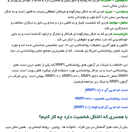
اندوهگین - افسرده:
فردی که روحیه و خلق پایین و غمگینی دارد و مدام از خودش و روزگار و
دیگران شاکی است
وسواسی - جبری:
فردی که به شکل بیمارگونه و غیرقابل انعطافی پایبند به قانون است و به شکل
وسواسی سعی دارد آدم خوب و باوجدانی باشد
منفعل-مهاجم:
فردی که شخصیت لجباز و بد قلقی دارد و مدام بی دلیل با دیگران مخالفت و
ناسازگاری می کند
مازوخیست:
فردی که به شکل بیمارگونه ای فداکار و ایثارگر و ازخود گذشته است و به دلیل
خودکم بینی که دارد تمام حق و حقوقش را ایثار می کند .
تاکنون و طبق آخرین تحقیقات روانشناختی این 14 تیپ شخصیتی شناسایی شده اند و مورد
تایید انجمن روانشناسی امریکا نیز هستند ، که از معتبرترین مجامع علمی روانشناسی در دنیا
است .
این اختلالات با شرکت در آزمون های روانشناختی MMPI که یکی از معتبر ترین تست های
روانشناختی است و در مراکز روانشناسی مورد استفاده قرار میگیرد قابل رویت است, تست
MMPI شامل 3 نسخه MMPI-71, MMPI-370, MMPI-567 سوالی است برای شرکت در
آزمون MMPI به لینک زیر مراجعه فرمایید.
تست ام ام پی آی 2 (MMPI-2)
تست روانشناسی شخصیت MMPI-370
تست ام ام پی آی فرم کوتاه (71 MMPI)
با همسری که اختلال شخصیت دارد چه کار کنیم؟
یکی از علت های آشفتگی در بین افراد ، خانواده ها ، زوجین ، روابط اجتماعی و... همین عامل تیپ