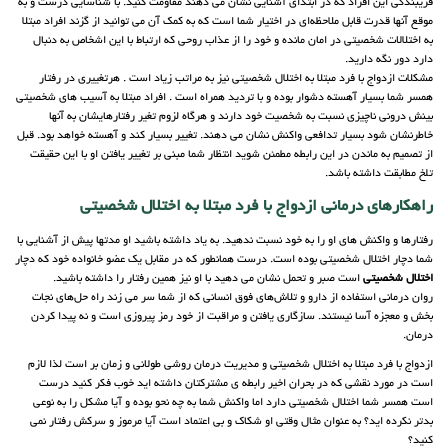
فریبندگی این افراد که در ابتدای آشنایی نشان می دهند مقاومت کنید. با شناسایی درست و به
موقع آنها قدرت قابل ملاحظه‌ای در اختیار شما است که به کمک آن می توانید از گزند افراد مبتلا
به اختلالات شخصیتی در امان مانده و خود را از عذاب روحی که ارتباط با این اشخاص به دنبال
دارد دور نگه دارید.
مشکلات ازدواج با فرد مبتلا به اختلال شخصیتی نیز به مراتب زیاد است . هرتغییری در رفتار
همسر شما بسیار آهسته دشوار بوده و با تردید همراه است . افراد مبتلا به آسیب های شخصیتی
بینش درونی ناچیزی نسبت به شخصیت خود دارند و هرگاه لزوم تغیر رفتارهایشان به آنها
خاطرنشان شود بسیار تدافعی واکنش نشان می دهند. تغییر بسیار کند و آهسته خواهد بود. قبل
از تصمیم به ماندن در این رابطه مطمئن شوید انتظار شما مبنی بر تغییر یافتن او با این حقیقت
تلخ مطابقت داشته باشد.
راهکارهای درمانی ازدواج با فرد مبتلا به اختلال شخصیتی
رفتارها و واکنش های او را به خود نسبت ندهید. به یاد داشته باشید او مدتها پیش از آشنایی با
شما دچار اختلال شخصیتی بوده است. درست همانطور که در مقابل یک عضو خانواده خود که دچار
اختلال شخصیتی
است صبر و تحمل نشان می دهید با او نیز همین رفتار را داشته باشید.
روان درمانی استفاده از دارو و تلاش‌های فوق انسانی که‌ از شما سر می زند راه حل‌های نجات
بخش و معجزه‌ آسا نیستند. سازگاری یافتن و مراقبت از خود رمز پیروزی است و نه پیدا کردن
درمان.
ازدواج با فرد مبتلا به اختلال شخصیتی و مدیریت درمان روشی طولانی و زمان بر است لذا لازم
است در مورد نقشی که در بحران اخیر رابطه ی مشترکتان داشته اید خوب فکر کنید درست
است همسر شما اختلال شخصیتی دارد اما واکنش شما به چه نحو بوده و آیا مشکل را به نوعی
بدتر نکرده اید؟ به عنوان مثال وقتی او شکاک و بی اعتماد است آیا مرموز و سرکش رفتار نمی
کنید؟