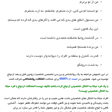
من از تو برترم
تو خسته ام می کنی. ازت متنفرم. عاشقتم. نه ازت متنفرم.
من مسئول اتفاق های بدی که می افتد یا کارهای بدی که کرده ام نیستم.
این یک قانون است.
در گذشته روابط عاشقانه متعددی داشته است
من برنده هستم! همیشه.
قدرت، کنترل و سلطه بر افراد را دیوانه وار دوست دارند
به شدت دروغگو
در این خصوص مراجعه به یک روانشناس و بررسی تخصصی شخصیت زوجین قبل و بعد ازدواج
توصیه می شود. همچنین در
تست MMPI-2
برای شناخت
اختلالات روانشناختی
شرکت کنند.
با یک فرد مبتلا به اختلال شخصیتی ازدواج کرده باشم تکلیف چیست؟مشکلات ازدواج با فرد مبتلا
به اختلال شخصیتی چیست؟
افراد مبتلا به اختلال های شخصیتی عادت هایی عجیب و دیر پا در رفتارشان دارند که ممکن است
باعث رنجیدگی و ناامیدی شما شوند و نیز گاهی اوقات می توانند خطرناک ظاهر شوند . آشنایی
کافی با انواع مختلف شخصیت های مشکل دار و غیر معمول شما را قادر می سازد در برابر