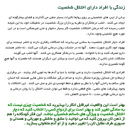
زندگی با افراد دارای اختلال شخصیت
برخی از تیپ های شخصیتی بر روی روابط تاثیرات بسیار منفی می گذارند و فضای بیمارگونه ای
ایجاد می کنند . اغلب درمانگران و نظریه پردازان بزرگ شخصیت در تحقیقات خود به این نتیجه
اغلب رسیده اند که درمان اختلالات شخصیت کار بسیار دشوار و حتی غیرممکنی است و در این
مورد هیچ تضمینی وجود ندارد .
افراد دچار اختلال شخصیت به سختی می پذیرند که اشکالات رفتاری دارند و حاضر نیستند برای
بهبود خود کاری صورت دهند . آنها نه در جلسات روان درمانی شرکت می کنند ، نه حاضر هستند
دارو مصرف کنند و نه با خانواده ، همسر یا درمانگر همکاری می کنند . آنها اغلب می گویند
مشکلات شان ناشی از رفتارهای دیگران است و بیشتر این دیگران هستند که مقصرند و آنها هیچ
گونه تقصیری ندارند.
افرادی که اختلال شخصیت دارند و نمی توانند با دنیا و آدم ها به خوبی کنار بیایند ، در برقراری
ارتباط و حل مسایل روزمره مشکل دارند و مدام درگیر مشکلات و تنش هایی هستند که انسان
های سالم به راحتی آنها را با عقل و منطق و حفظ خونسردی حل و صل می کنند . این اختلالات با
وجود پیشرفت های علمی ، علاج قطعی ندارد و فقط می توان شدت اختلال را با روان درمانی و
دارو درمانی طولانی مدت ، تا حدودی کاهش داد.
بهتر است این واقعیت غیرقابل انکار را بپذیرید که
شخصیت چیزی نیست که
به سادگی تغییر کند و بهتر است برای ازدواج کسی را انتخاب کنید که دچار
اختلال شخصیت و ویژگی های ناسالم شخصیتی نباشد.
این فکر کودکانه را هم
از ذهن تان بیرون کنید که می توانید با عشق و عاشقی و مهربانی و همدلی و
صبوری طرف مقابل تان را تغییر دهید و از او آدم متفاوتی بسازید .