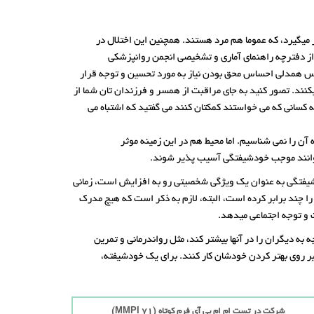
یگیرد، که عموما هم مرد هستند. همچنین این اختلال در
از دفترچه راهنمای آماری و تشخیصی انجمن روانپزشکی
اس همدلی احساس محق بودن نیاز به مورد تحسین و توجه قرار
کنند. تصور کنید به جای مراقبت از همسر و فرزندان تان شما از
ه کسانی که می خواستند کمکتان کنند می گفتید که اشتباه می
آن را نمی شناسیم. اما محیط هم در این زمینه موثر
ی توانند موجب خودشیفتگی آسیب پذیر شوند.
خودشیفتگی در جوامعی که به فردیت و ارتقای فردی ارزش می دهند بیشتر است. برای مثال، در ایالات متحده از دهه 1970، خودشیفتگی به عنوان یک ویژگی شخصیتی رو به افزایش است، زمانی
ود-تبلیغی را چند برابر کرده است، البته، لازم به ذکر است که هیچ مدرک
ت و توجه اجتماعی میدهد.
 به دیگران را در آنها بیشتر کند، مثل رواندرمانی و تمرین
ر روی بهتر کردن خودشان کار کنند. برای یک خودشیفته،
شرکت در تست ام ام پی آی فرم کوتاه (71 MMPI)