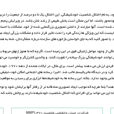
به نام اختلال شخصیت خودشیفتگی. این اختلال یک تا دو درصد از جمعیت را دربر م
ودمحور باشند، اما این ممکن است بخش طبیعی از رشد شان باشد. در ویرایش پنجم 
ده است. آنها عبارتند از داشتن تصویری بزرگنمایی شده از خود، مشکلات با احس
ینست که این ویژگی ها زندگی فرد را تحت تاثیر قرار داده و مشکلات بزرگی ایجاد می
. یا تصور کنید که به جای خواستن بازخوردهای سازنده درباره عملکردتان، شما به هم
 از وجود عوامل ژنتیکی قوی‌ در این زمینه است، اگرچه که ما هنوز ژنهای مربوط به 
ی توانند خودشیفتگی بزرگ بینانه را تقویت کنند. و والدین کنترل‌گر و خونسرد م
به نظر می رسد که 
 برای جنبش عزت نفس باز کرد و در دیدگاه ماتریالیسم غالب شد. اخیرا، رسانه های اجتماعی امکان خ
عی وجود ندارد. بلکه، این رسانه ها به خودشیفته‌ها ابزاری برای رسیدن به موقعی
هند؟ بله! هرچه که موجب ایجاد تصویری صادقانه تر از رفتار آنها برایشان شود و توجه
 این می تواند برای افرادی که اختلال شخصیت خودشیفته دارند پرچالش باشد که ب
شرکت در تست روانشناسی شخصیت MMPI-370