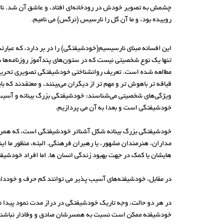
چشمش به تصویر خودش در رودخانه‌ای افتاد، و عاشق آن شد. نات
روییده بود، و ما آن گل را نارسیس (نرگس) می نامیم.
این افسانه مبنای نارسیسیم(خودشیفتگی) را در بر دارد، که عبارت
تنها یک نوع شخصیتی نیست که در ستون‌های پندآموز روزنامه‌ها 
مطالعه شده است. تعریف روانشناختی خودشیفتگی تصویری تحریف 
قیافه تر باهوش تر و مهم تر از دیگران می‌بینند، و معتقدند که ب
ویژگی‌های شخصیتی می‌شناسند: خودشیفتگی بزرگ بینانه و آسیب
خودشیفتگی است و بعدا به آن می پردازیم.
خودشیفتگی بزرگ بینانه شکل آشناتر خودشیفتگی است، که همراه 
مداران، هنرمندان مشهور، یا رهبران فرهنگی. البته، منظور ما ای
هایشان یا کمک در جهت بهبود زندگی انسان ها. اما افراد خودشیفته
در مقابل، خودشیفته‌های آسیب پذیر می توانند کم حرف و خوددار
در هر دو حالت، وجه تاریک خودشیفتگی در دراز مدت نمود پیدا م
خودشیفته ممکن است نسبت به همسرشان صادق و وفادار نباشند. زمان