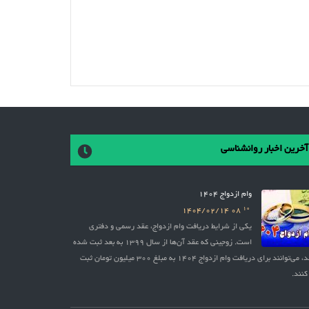
آخرین اخبار روانشناسی
وام ازدواج 1404
10
1404/02/14
08
یکی از شرایط دریافت وام ازدواج، عقد رسمی و دفتری
است. زوجینی که عقد آن‌ها از سال 1399 به بعد ثبت شده
باشد، می‌توانند برای دریافت وام ازدواج 1404 به مبلغ 300 میلیون تومان ثبت
کنند.