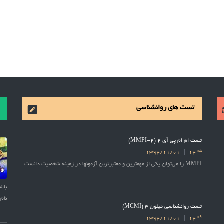
تست های روانشناسی
تست ام ام پی آی 2 (MMPI-2)
05
1394/11/01
14
MMPI را می‌توان یکی از مهمترین و معتبرترین آزمونها در زمینه شخصیت دانست
نام 
تست روانشناسی میلون 3 (MCMI)
09
1394/11/01
14