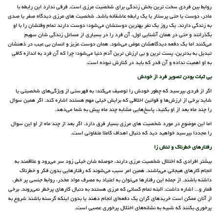
روابط بین فردی سخت ترین بخش زندگی برای شخصیت مرزی است. فرقی ندارد این رابطه با
مادر، دوست یا حتی پرستار یا یک رابطه عاشقانه باشد. شخصیت های مرزی دیدگاه صفر یا صدی
به زندگی دارند. یک روز یک نفر بهترین دوستشان می‌شود؛ دوست دارند تمام وقتشان را با او
بگذرانند و حتی در همان آشنایی اول، آن فرد را در بسیاری از مسائل زندگی شان سهیم
می‌کنند اما یک دفعه دیدگاهشان عوض می‌شود. همان دوست عزیز و انسان بی عیب در ذهنشان
تبدیل به بدترین، پست ترین و بی ارزش ترین آدم دنیا می‌شود؛ چرا که آن فرد به اندازه کافی
به او اهمیت نداده و آن قدر که باید در کنارش نبوده است.
بی ثبات بودن تصویر فرد از خودش
اگر از فردی بپرسید که چطور خودش را توصیف می‌کند؛ به فهرستی از ویژگی‌های شخصیتی یا
شاید برخی از ارزش‌ها و قوانین اخلاقی که برایش خیلی مهم هستند اشاره کند. اگر همین سوال
را چند ماه بعد از او بکنید، پاسخ‌هایی مشابه چند ماه پیش به شما می‌دهد.
اما این موضوع در مورد شخصیت های مرزی بسیار فرق دارد. اگر بعد از چند ماه از او این سوال
را مجددا بپرسید خواهید دید که دنبال اهداف کاملا متفاوتی است.
رفتارهای خطرناک و تنش زا
بیشتر افرادی که اختلال شخصیت مرزی دارند، حوصله شان خیلی زود سر می‌رود و علاقمند به
انجام کارهای هیجانی می‌باشند. همین امر سبب می‌شوند که رفتارهایی بدون فکر و خطرناک
داشته باشند. از جمله این رفتارها می‌توان به اعتیاد به مصرف مواد مخدر، روابط جنسی پر خطر،
قمار و... اشاره داشت. البته تمام کسانی که مرزی هستند به دنبال کارهای پرخطر نمی‌روند. برخی
از آنان ممکن است خریدهای گران یک دفعه‌ای انجام دهند یا بدون اینکه گرسنه باشند شروع به
پرخوری بکنند که شبیه به نشانه‌های اختلال پرخوری عصبی است.