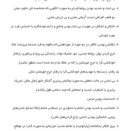
بی ثبات و شدید بودن روابط فردی به صورت الگویی که مشخصه اش تناوب میان
دو قطب افراطی است؛ آرمانی نمایی و بی ارزش نمایی.
اختلال و اشکال در هویت؛ بی ثبات بودن واضح و دائم خودانگاره یا احساس فرد در
مورد خودش.
تکانشی بودن، لااقل در دو حوزه از حوزه‌هایی که بالقوه به فرد صدمه می‌زنند؛ مثلاً
خرج کردن پول، روابط جنسی، سوء مصرف مواد، رانندگی بی پروا و پرخوری. (رفتار
خودکشی گرا یا جرح خویشتن را که در ملاک 5 ارائه شده است منظور نکنید).
رفتار، ژست‌ها یا تهدیدهای خودکشی گرا یا رفتار جرح خویشتن مکرر
بی ثباتی در حالت عاطفی به صورت واکنش پذیری آشکار خلق (مثل ملال، تحریک
پذیری یا اضطراب شدید و حمله‌ای که چند ساعتی طول بکشد).
احساسات پوچی مزمن.
نامتناسب و شدید بودن خشم یا دشواری در تسلط بر خشم (مثلاً تندخو شدن‌های
پیاپی، خشمگین بودن دائمی، نزاع کردن‌های مکرر).
بروز افکار بدگمانانه (پارانوئید) یا علائم شدید تجزیه‌ای به صورت گذرا در مواقع