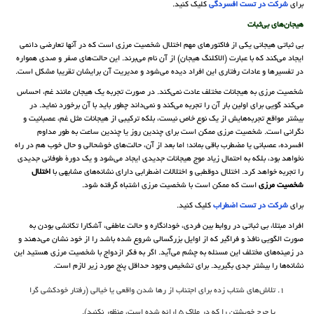
برای
شرکت در تست افسردگی
کلیک کنید.
هیجان‌های بی‌ثبات
بی ثباتی هیجانی یکی از فاکتورهای مهم اختلال شخصیت مرزی است که در آنها تعارضی دائمی
ایجاد می‌کند که با عبارت (الاکلنگ هیجان) از آن نام می‌برند. این حالت‌های صفر و صدی همواره
در تفسیرها و عادات رفتاری این افراد دیده می‌شود و مدیریت آن برایشان تقریبا مشکل است.
شخصیت مرزی به هیجانات مختلف عادت نمی‌کند. در صورت تجربه یک هیجان مانند غم، احساس
می‌کند گویی برای اولین بار آن را تجربه می‌کند و نمی‌داند چطور باید با آن برخورد نماید. در
بیشتر مواقع تجربه‌هایش از یک نوع خاص نیست، بلکه ترکیبی از هیجانات مثل غم، عصبانیت و
نگرانی است. شخصیت مرزی ممکن است برای چندین روز یا چندین ساعت به طور مداوم
افسرده، عصبانی یا مضطرب باقی بماند؛ اما بعد از آن، حالت‌های خوشحالی و حال خوب هم در راه
نخواهد بود، بلکه به احتمال زیاد موج هیجانات جدیدی ایجاد می‌شود و یک دورۀ طوفانی جدیدی
را تجربه خواهد کرد. اختلال دوقطبی و اختلالات اضطرابی دارای نشانه‌های مشابهی با
اختلال
شخصیت مرزی
است که ممکن است با شخصیت مرزی اشتباه گرفته شود.
برای
شرکت در تست اضطراب
کلیک کنید.
افراد مبتلا، بی ثباتی در روابط بین فردی، خودانگاره و حالت عاطفی، آشکارا تکانشی بودن به
صورت الگویی نافذ و فراگیر که از اوایل بزرگسالی شروع شده باشد را از خود نشان می‌دهند و
در زمینه‌های مختلف این مسئله به چشم می‌آید. اگر به فکر ازدواج با شخصیت مرزی هستید این
نشانه‌ها را بیشتر جدی بگیرید. برای تشخیص وجود حداقل پنج مورد زیر لازم است.
تلاش‌های شتاب زده برای اجتناب از رها شدن واقعی یا خیالی (رفتار خودکشی گرا
یا جرح خویشتن را که در ملاک 5 ارائه شده است، منظور نکنید).