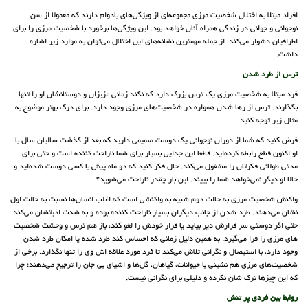
افراد مبتلا به اختلال شخصیت مرزی مجموعه‌ای از ویژگی‌های بادوام دارند که معمولا از سن
نوجوانی و جوانی در زندگی همراه آنان خواهد بود. این ویژگی‌ها برخورد با شخصیت مرزی را برای
اطرافیان دشوار می‌کند. از جمله مهمترین نشانه‌های این اختلال می‌توان به موارد زیر اشاره
داشت.
ترس از طرد شدن
فرد مبتلا به شخصیت مرزی یک ترس بزرگ دارد که نکند زمانی عزیزان و دوستانشان او را تنها
بگذارند. ترس از رها شدن همواره در شخصیت‌های مرزی وجود دارد. برای درک بهتر موضوع به
مثال زیر توجه کنید.
فرض کنید که شما از دوران نوجوانی یک دوست صمیمی دارید که بعد از گذشت سالیان سال با
او اکنون قطع رابطه کرده‌اید. قطعا این جدایی بسیار برای شما ناراحت کننده است و حتی برای
مدتی طولانی فکرتان را مشغول می‌کند. حال فکر کنید که دو ماه پیش با کسی دوست شده‌اید و
حالا او دیگر نمی‌خواهد شما را بییند. این بار چقدر ناراحت می‌شوید؟
واکنش شخصیت مرزی به حالت دوم شبیه به واکنشی است که اغلب انسان‌ها نسبت به حالت اول
نشان می‌دهند. طرد شدن از جانب دیگران بسیار ناراحت کننده بوده و به شدت اذیتشان می‌کند.
حتی اگر دوستی سر قرارش دیر بیاید یا قرار خودش را لغو کند، باز هم ترس و وحشت شخصیت
های مرزی را فرا می‌گیرد. به همین دلیل زمانی که احساس کند طرد شده یا امکان طرد شدن
وجود دارد، با استیصال و نگرانی تلاش می‌کند تا فرد مورد علاقه اش وی را تنها نگذارد. برخی از
شخصیت‌های مرزی هم نشینی با حیوانات، گیاهان، گل‌ها و اشیای بی جان را ترجیح می‌دهند؛ چرا
که این چیزها ترک شان نکرده و دلیلی برای نگرانی نیست.
روابط بین فردی پر تنش