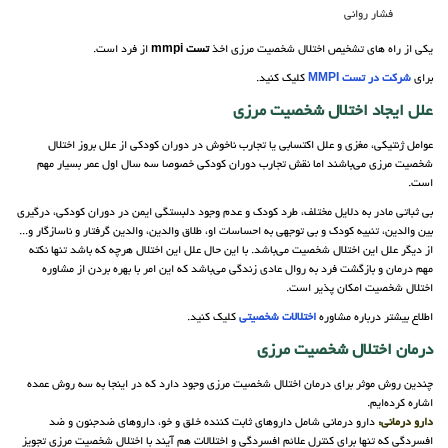
فشار روانی
یکی از راه های تشخیص اختلال شخصیت مرزی اخذ
تست mmpi
از فرد است.
برای
شرکت در تست MMPI
کلیک کنید.
علل ایجاد اختلال شخصیت مرزی
عوامل ژنتیکی، مغزی و علل اکتسابی یا تجارب ناخوش در دوران کودکی از علل بروز اختلال
شخصیت مرزی می‌باشند اما نقش تجارب دوران کودکی خصوصا سه سال اول عمر بسیار مهم
است.
بی ثباتی مادر به دلایل مختلف، طرد کودک و عدم وجود دلبستگی ایمن در دوران کودکی، درگیری
بین والدین، تنبیه کودک و بی توجهی به احساسات او، طلاق والدین، والدین گرفتار و ناسازگار و...
از دیگر علل این اختلال شخصیت می‌باشد. با این حال علل این اختلال هرچه که باشد تنها نکته
مهم درمان و بازگشت فرد به روال عادی زندگی می‌باشد که این امر با بهره بردن از مشاوره
اختلال شخصیت امکان پذیر است.
اطلاع بیشتر درباره مشاوره
اختلالات شخصیتی
کلیک کنید.
درمان اختلال شخصیت مرزی
چندین روش موثر برای درمان اختلال شخصیت مرزی وجود دارد که در اینجا به سه روش عمده
اشاره کرده‌ایم.
دارو درمانی:
دارو درمانی شامل داروهای ثابت کننده خلق و خو، داروهای ضدجنون و ضد
افسردگی که تنها برای کنترل علائم افسردگی و اختلالات هم آیند با اختلال شخصیت مرزی تجویز