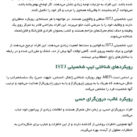
شده باشد. این افراد به جزئیات توجه زیادی نشان می‌دهند. اگر اوضاع بهم‌ریخته باشد،
نمی‌توانند آرام بنشینند تا وقتی‌که همه‌چیز را مرتب و کار خود را تکمیل کنند.
تیپ شخصیتی ISTJ منطقی و واقع‌بین هستند. در مواجهه با هر مسئله‌ای، رویکرد منطقی‌ای
دارند و وظایف خود را با سرعتی ثابت جلو می‌برند. این افراد به‌راحتی قادر به تمرکز روی یک
وظیفه و حذف تمام محرک‌های مزاحم هستند و اغلب به‌عنوان افرادی قابل‌اتکا و قابل‌اعتماد
شناخته می‌شوند.
تیپ شخصیتی ISTJ به قوانین و سنت‌ها‌ اهمیت زیادی می‌دهند. این افراد ترجیح می‌دهند از
قوانین و عرف جامعه پیروی کنند. گاهی اوقات آنها بیش از حد، خشک و مقرراتی شده و در رابطه
با ساختارهای رایج، انعطاف‌پذیر نیستند.
رویکردهای شناختی تیپ شخصیتی ISTJ
بر اساس تست MBTI، چهار رویکرد شناختی (تفکر، احساس، شهود، حس)، یک سلسله‌مراتب را
شکل می‌دهند که هریک یا به بیرون (برون‌گرا) و یا به درون (درون‌گرا) هدایت می‌شود و ترتیب
آنها شخصیت فرد را مشخص می‌کند.
رویکرد غالب: درون‌گرای حسی
افراد درون‌گرای حسی، بر زمان حال متمرکز هستند و اطلاعات زیادی از پیرامون خود جذب
می‌کنند.
آنها همچنین خاطرات روشنی از گذشته دارند و از این خاطرات و تجارب برای شکل‌دادن به
انتظارات معقول از آینده، بهره می‌گیرند.