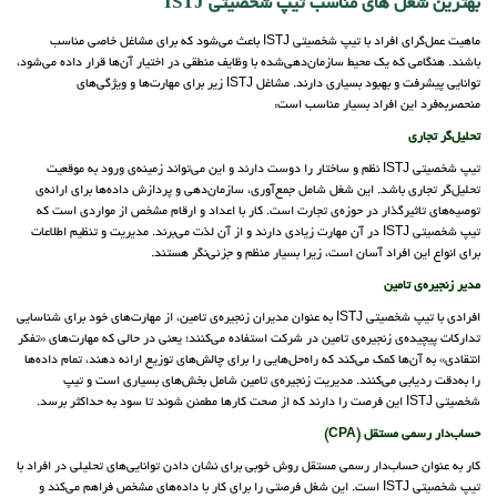
بهترین شغل های مناسب تیپ شخصیتی ISTJ‌
ماهیت عمل‌گرای افراد با تیپ شخصیتی ISTJ باعث می‌شود که برای مشاغل خاصی مناسب
باشند. هنگامی که یک محیط سازمان‌دهی‌شده با وظایف منطقی در اختیار آن‌ها قرار داده می‌شود،
توانایی پیشرفت و بهبود بسیاری دارند. مشاغل ISTJ زیر برای مهارت‌ها و ویژگی‌های
منحصربه‌فرد این افراد بسیار مناسب است:
تحلیل‌گر تجاری
تیپ شخصیتی ISTJ نظم و ساختار را دوست دارند و این می‌تواند زمینه‌ی ورود به موقعیت
تحلیل‌گر تجاری باشد. این شغل شامل جمع‌آوری، سازمان‌دهی و پردازش داده‌ها برای ارائه‌ی
توصیه‌های تاثیرگذار در حوزه‌ی تجارت است. کار با اعداد و ارقام مشخص از مواردی است که
تیپ شخصیتی ISTJ در آن مهارت زیادی دارند و از آن لذت می‌برند. مدیریت و تنظیم اطلاعات
برای انواع این افراد آسان است، زیرا بسیار منظم و جزئی‌نگر هستند.
مدیر زنجیره‌ی تامین
افرادی با تیپ شخصیتی ISTJ به عنوان مدیران زنجیره‌ی تامین، از مهارت‌های خود برای شناسایی
تدارکات پیچیده‌ی زنجیره‌ی تامین در شرکت استفاده می‌کنند؛ یعنی در حالی که مهارت‌های «تفکر
انتقادی» به آن‌ها کمک می‌کند که راه‌حل‌هایی را برای چالش‌های توزیع ارائه دهند، تمام داده‌ها
را به‌دقت ردیابی می‌کنند. مدیریت زنجیره‌ی تامین شامل بخش‌های بسیاری است و تیپ
شخصیتی ISTJ این فرصت را دارند که از صحت کارها مطمئن شوند تا سود به حداکثر برسد.
حساب‌دار رسمی مستقل (CPA)
کار به عنوان حساب‌دار رسمی مستقل روش خوبی برای نشان دادن توانایی‌های تحلیلی در افراد با
تیپ شخصیتی ISTJ است. این شغل فرصتی را برای کار با داده‌های مشخص فراهم می‌کند و