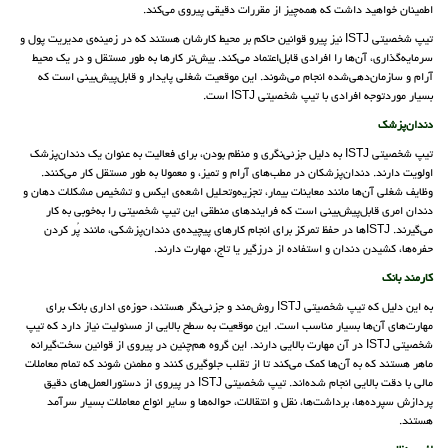
اطمینان خواهید داشت که همه‌چیز از مقررات دقیقی پیروی می‌کند.
تیپ شخصیتی ISTJ نیز پیرو قوانین حاکم بر محیط کارشان هستند که در زمینه‌ی مدیریت پول و
سرمایه‌گذاری، آن‌ها را افرادی قابل‌اعتماد می‌کند. بیش‌تر کارها به طور مستقل و در یک محیط
آرام و سازمان‌دهی‌شده انجام می‌شوند. این موقعیت شغلی پایدار و قابل‌پیش‌بینی است که
بسیار موردتوجه افرادی با تیپ شخصیتی ISTJ است.
دندان‌پزشک
تیپ شخصیتی ISTJ به دلیل جزئی‌نگری و منظم بودن، برای فعالیت به عنوان یک دندان‌پزشک
اولویت دارند. دندان‌پزشکان در مطب‌های آرام و تمیز، و معمولا به طور مستقل کار می‌کنند.
وظایف شغلی آن‌ها مانند معاینات بیمار، تجزیه‌وتحلیل اشعه‌ی ایکس و تشخیص مشکلات دهان و
دندان امری قابل‌پیش‌بینی است که فرایندهای منطقی این تیپ شخصیتی را به‌خوبی به کار
می‌گیرند. ISTJها در حفظ تمرکز برای انجام کارهای پیچیده‌ی دندان‌پزشکی، مانند پُر کردن
حفره‌ها، کشیدن دندان و استفاده از درزگیر یا تاج، مهارت دارند.
کارمند بانک
به این دلیل که تیپ شخصیتی ISTJ روش‌مند و جزئی‌نگر هستند، حوزه‌ی اداری بانک برای
مهارت‌های آن‌ها بسیار مناسب است. این موقعیت به سطح بالایی از مسئولیت نیاز دارد که تیپ
شخصیتی ISTJ در آن مهارت بالایی دارند. این گروه هم‌چنین در پیروی از قوانین سخت‌گیرانه
ماهر هستند که به آن‌ها کمک می‌کند تا از تقلب جلوگیری کنند و مطمئن شوند که تمام معاملات
مالی با دقت بالایی انجام شده‌اند. تیپ شخصیتی ISTJ در پیروی از دستورالعمل‌های دقیق
پردازش سپرده‌ها، برداشت‌ها، نقل و انتقالات، حواله‌ها و سایر انواع معاملات بسیار سرآمد
هستند.