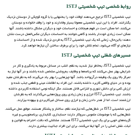
روابط شخصی تیپ شخصیتی ISTJ
تیپ شخصیتی ISTJ ترجیح می‌دهند اوقات خود را به‌تنهایی یا با گروه کوچکی از دوستان نزدیک
بگذرانند. افراد با این تیپ شخصیتی معمولا بسیار وفادارند و خود را وقف خانواده و دوستان
می‌کنند، اما ممکن است در فهم هیجانات و احساسات خود و دیگران مشکل داشته باشند. آنها
ممکن است زیادی خوددار باشند و گاهی نتوانند به احساسات دیگران عکس‌العمل درست نشان
دهند؛ بااین‌حال، زمانی که یک تیپ شخصیتی ISTJ به فردی نزدیک شده و از احساسات و
نیازهای او آگاه می‌شود، تمام تلاش خود را برای برطرف ساختن آن نیازها خواهد کرد.
مسیرهای شغلی تیپ شخصیتی ISTJ
تیپ شخصیتی ISTJ، به‌خاطر نیاز شدید به نظم، اغلب در مسائل مربوط به یادگیری و کار در
شرایطی بهتر عمل می‌کنند که برنامه‌ها و وظایف، به‌روشنی مشخص شده باشند و در آنها نیاز به
تمرکز بالا روی یک وظیفه درآن‌واحد باشد. آنها چیزهایی را بهتر یاد می‌گیرند که به نظرشان مفید
بوده و در دنیای واقعی کاربرد داشته باشند. این افراد به اطلاعات عینی و قطعی جذب شده و
ارزش کمی برای دانش تئوری و انتزاعی قائل هستند، مگر اینکه نوعی استفاده کاربردی داشته
باشند. تیپ شخصیتی ISTJ انرژی و زمان زیادی روی پروژه‌هایی می‌گذارند که به نظرشان
ارزشمند است، اما از هدر دادن زمان و انرژی روی مسائل غیرکاربردی و بیهوده بیزارند.
تیپ شخصیتی ISTJ در شغل‌هایی که نیازمند نظم، ساختار و پشتکار هستند، موفق عمل می‌کنند.
شغل‌هایی که با موضوعات ملموس سروکار دارند؛ حسابداری، کتابداری، برنامه‌نویسی و غیره
گزینه‌های خوبی برای یک تیپ شخصیتی ISTJ هستند. مشاغلی که دقت، احترام به قوانین و
ثبات، نقش اصلی را در آنها ایفا می‌کنند، برای این افراد جذابیت بیشتری دارند.