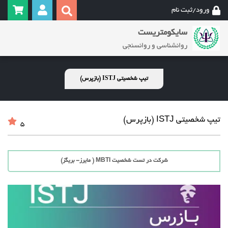
ورود/ثبت نام
سایکومتریست
روانشناسی و روانسنجی
تیپ شخصیتی ISTJ (بازپرس)
تیپ شخصیتی ISTJ (بازپرس)
5
شرکت در تست شخصیت MBTI ( مایرز- بریگز)