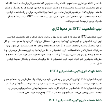
شناسی اختلاف بیشتری نسبت بهم داشته باشند، میتوان گفت تفسیر گزارش شده تست MBTI
از نظر شخصیت شناسی به شخصیت فرد نزدیکتر است و هرچه این درصد ها به یکدیگر نزدیکتر
باشند، میتوان گفت در تفسیر گزارش شده این تست روانشناسی ، مواردی را مشاهده خواهید
کرد که با شخصیت فرد انطباق کامل ندارد. این دلیل بر ضعف تست MBTI نیست. بلکه بیانگر
نزدیک بودن ترجیحات فرد می باشد.
تیپ شخصیت ISTJ در محیط کاری
تیپ شخصیتی ISTJ دوست دارد مقررات به بهترین نحو رعایت شود. از نظر شخصیت شناسی
این تیپ شخصیتی در گروه‌های کوچک یا به صورت مستقل می‌تواند کار خود را انجام دهد. در کار
کردن سختگیر و بدون انعطاف است و اگر بخواهد با تعداد زیادی کارکند مستاصل می‌شود، زیرا
نمی‌تواند تمرکز کافی داشته باشد. تیپ شخصیتی ISTJ جزئیات را به خوبی به خاطر می‌سپارد و با
اعداد و ارقام بهتر از هر کسی می‌تواند کار کند. دوست دارد با افراد مثل خود کار کند تا نظم و
مقررات به بهترین نحو انجام شود. تیپ شخصیتی ISTJ برای کار سخت و پشتکار اهمیت زیادی
قائل است.
نقاط قوت کاری تیپ شخصیتی ISTJ
تیپ شخصیتی ISTJ توانایی کار فردی را به خوبی دارد و می‌تواند یک سازمان را به سمت و سوی
اجرای قوانین پیش ببرد. به سازمان‌های سنتی اعتقاد زیادی دارد و به راحتی با آنها کار می‌کند.
تیپ شخصیتی ISTJ دقت بالایی در انجام کارها دارد. مسئولیت پذیر است و برای رسیدن به
اهداف تلاش زیادی می‌کند. دیدگا‌ههای شخصیت ISTJ واقع بینانه و منطقی هستند.
نقاط ضعف کاری تیپ شخصیتی ISTJ