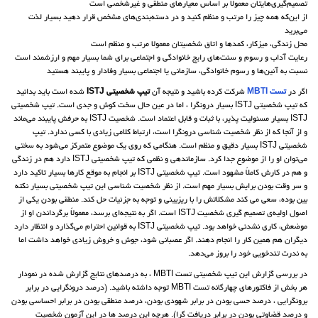
تصمیم‌گیری‌هایتان معمولا بر اساس معیارهای منطقی و غیرشخصی است
از این‌که همه چیز را مرتب و منظم کنید و در دسته‌بندی‌های مشخص قرار دهید بسیار لذت
می‌برید
محل زندگی، میزکار، کمدها و اتاق شخصیتان معمولا مرتب و منظم است
رعایت آداب و رسوم و سنت‌های رایج خانوادگی و اجتماعی برای شما بسیار مهم و ارزشمند است
نسبت به آئین‌ها و رسوم خانوادگی، سازمانی یا اجتماعی بسیار وفادار و پایبند هستید
اگر در
تست MBTI
شرکت کرده باشید و نتیجه آن
تیپ شخصیتی ISTJ
شده است باید بدانید
که تیپ شخصیتی ISTJ بسیار درونگرا ، اما در عین حال سخت کوش و جدی‌ است. تیپ شخصیتی
ISTJ بسیار مسئولیت پذیر، با ثبات و قابل اعتماد است. شخصیت ISTJ به حرفش پایبند می‌ماند
و از آنجا که از نظر شخصیت شناسی درونگرا است، ارتباط کلامی زیادی با کسی ندارد. تیپ
شخصیتی ISTJ بسیار دقیق و منظم است. هنگامی که روی یک موضوع متمرکز می‌شود به سختی
می‌توان او را از موضوع جدا کرد. سازماندهی و نظمی که تیپ شخصیتی ISTJ دارد هم در زندگی
و هم در کارش کاملاً مشهود است. تیپ شخصیتی ISTJ بر انجام به موقع کارها بسیار تاکید دارد
و سر وقت بودن برایش بسیار مهم است. از نظر شخصیت شناسی این تیپ شخصیتی بسیار نکته
بین بوده، سعی می کند مشکلاتش را با ریزبینی و توجه به جزئیات حل کند. منطقی بودن یکی از
اصول اولیه‌ی تصمیم گیری شخصیت ISTJ است. اگر به نتیجه‌ای برسد، معمولاً برگرداندن او از
موضعش، کاری نشدنی خواهد بود. تیپ شخصیتی ISTJ به قوانین احترام می‌گذارد و انتظار دارد
دیگران هم همین کار را انجام دهند. اگر عصبانی شود، جوش و خروش زیادی خواهد داشت اما
به ندرت تندخویی خود را بروز می‌دهد.
در بررسی گزارش این تیپ شخصیتی تست MBTI ، به درصدهای نتایج گزارش شده در نمودار
هر بخش از فاکتورهای چهارگانه تست MBTI توجه داشته باشید. (درصد درونگرایی در برابر
برونگرایی ، درصد حسی بودن در برابر شهودی بودن، درصد منطقی بودن در برابر احساسی بودن
و درصد قضاوتی بودن در برابر دریافت گرا). هرچه این درصد ها در این آزمون شخصیت