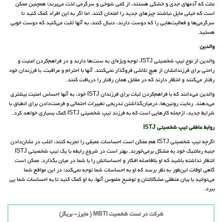
علت که آدمهای جدی و خشکی هستند، از کمی شوخی و سرگرمی لذت می‌برند؛ همچنین ممکن
است که خیلی مایل نباشند چیزهای جدید را امتحان کنند، اما اگر به این افراد کمک کنید تا
سرگرمی‌ها و فعالیت‌هایی را که دوست دارند، دنبال کنند، به آنها ثابت می‌کنید که دوست خوبی
هستید.
والدین
والدین از نوع تیپ شخصیتی ISTJ، توجه ویژه‌ای به سنت‌ها دارند و در فراهم‌کردن امنیت و
راحتی برای فرزندانشان از هیچ تلاشی فروگذار نمی‌کنند. آنها با احترام و مراقبت، با فرزندان خود
رفتار می‌کنند و انتظار دارند که در مقابل همان رفتار را دریافت کنند.
والدین می‌دانند که با فراهم‌کردن ثبات برای فرزندان ISTJ خود، به آنها احساس امنیت بیشتری
می‌دهند. رعایت روتین‌ها، درمیان‌گذاشتن تدریجی تغییرات احتمالی و فرصت‌دادن برای انطباق با
شرایط جدید، ازجمله کارهایی است که به فرزند تیپ شخصیتی ISTJ کمک بسیاری خواهد کرد.
روابط عاطفی تیپ شخصیتی ISTJ
اگرچه تیپ شخصیتی ISTJ هم ممکن است احساسات عمیقی را تجربه ‌کنند، اغلب در نشان‌دادن
جنبه رمانتیک خود به مشکل برمی‌خورند. بهتر است در شروع رابطه با یک تیپ شخصیتی ISTJ
انتظار نداشته باشید که او بلافاصله افکار و احساساتش را با شما در میان بگذارد. ممکن است
گاهی اوقات این‌طور به نظر برسد که او به احساسات شما توجه نمی‌کند؛ در این مواقع شما
می‌توانید با بیان منطقی مشکلاتتان و توضیح ملموس آنها، به او کمک کنید تا به احساسات شما پی
ببرد.
شرکت در تست شخصیت MBTI ( مایرز- بریگز)