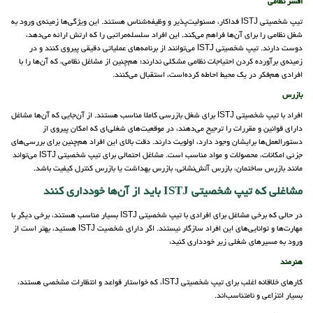
افسر نظامی
تیپ شخصیتی ISTJ فداکار، مسئولیت‌پذیر و وظیفه‌شناس هستند. این ویژگی‌ها زمینه‌ی ورود به
شغل نظامی را برای آن‌ها فراهم می‌کند. این افراد سلسله‌مراتبی را که ارتش ارائه می‌دهد،
دوست دارند. تیپ شخصیتی ISTJ می‌توانند از برنامه‌های عملیاتی دقیقی پیروی کنند و در
زمینه‌ی برآورده کردن احتیاجات نظامی مشکلی ندارند؛ هم‌چنین از مشاغل نظامی،‌ که آن‌ها را با
افرادی هم‌فکر در یک محیط احاطه کرده‌است، استقبال می‌کنند.
بازرس
افراد با تیپ شخصیتی ISTJ برای شغل بازرسی کاملا مناسب هستند. از آن‌جایی که آن‌ها مشاغل
دارای قوانین و مقررات را ترجیح می‌دهند، در موقعیت‌های شغلی‌ای که امکان پیروی از
دستورالعمل‌ها برایشان وجود دارد، اولویت دارند. دقت بالای این افراد هم‌چنین برای بررسی‌های
جزئی امکانات، محصولات و مواد مناسب است. مشاغل احتمالی برای تیپ شخصیتی ISTJ می‌تواند
مانند بازرس ساختمان، بازرس آتش‌نشانی، بازرس بهداشت یا بازرس کنترل کیفیت باشد.
مشاغلی که تیپ شخصیتی ISTJ باید از آن‌ها خودداری کنند
در حالی که برخی مشاغل برای افرادی با تیپ شخصیتی ISTJ بسیار مناسب هستند، برخی دیگر با
مهارت‌ها و توانایی‌های این افراد سازگار نیستند. اگر دارای شخصیت ISTJ هستید، بهتر است از
ورود به مسیرهای شغلی زیر خودداری کنید:
هنرمند
کارهای خلاقانه اغلب برای تیپ شخصیتی ISTJ، که خواستار قواعد و انتظارات مشخصی هستند،
بسیار انتزاعی و نامتناسب‌اند.