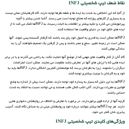
نقاط ضعف تیپ شخصیتی INFJ
از آنجا که این اشخاص به شدت به ایده ها و نقطه نظرها توجه دارند، گاه کارهایشان عملی نیست
و به بسیاری از کارهای روزانه که محتاج توجه است نمی رسند. آشنا شدن بیشتر با آنچه
پیرامونشان می گذرد و تکیه بیشتر بر اطلاعات به اثبات رسیده، به INFJها کمک می کند تا از
ایده های خلاق خود در دنیای واقعیت ها استفاده کنند.
INFJها ممکن است به قدری به اصول خود پای بند باشند که گرفتار گسسته بینی شوند. آنها
ممکن است در زمینه تغییر، سمج و مصر باشند و پس از گرفتن یک تصمیم نخواهند آن را به
سادگی عوض کنند.
گاه آنان از کنار واقعیت های مهمی که از موضع آنها حمایت نکند، به راحتی می گذرند و یا در برابر
ایده هایی که با ارزش های آنها در تعارض باشد مقاومت می نمایند. ممکن است اعتراضات
دیگران را نشنوند، زیرا به نظرشان برسد که موضعشان کمترین اشکالی ندارد. INFJها باید به
خود و به کارشان با عینیت بیشتری توجه کنند.
INFJها به این دلیل که بسیار به پنداره خود توجه دارند، ممکن است بیش از اندازه به وضع
قوانین و مقررات بپردازند. آنان اغلب کمال طلب هستند و می توانند نسبت به انتقاد به شدت
حساس باشند.
گرچه آنها از اراده قوی برخوردارند، در برخورد با تعارض و اختلاف در روابطشان دشواری هایی
دارند. هر چه INFJها بیشتر بتوانند درباره خود و روابطشان عینی تر به مسائل نگاه کنند، آسیب
پذیری شان کمتر می شود.
ویژگی‌های کلیدی تیپ شخصیتی INFJ