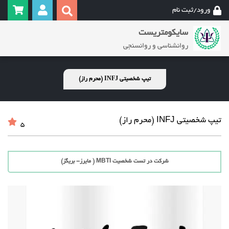
ورود/ثبت نام
سایکومتریست
روانشناسی و روانسنجی
تیپ شخصیتی INFJ (محرم راز)
تیپ شخصیتی INFJ (محرم راز)
5
شرکت در تست شخصیت MBTI ( مایرز- بریگز)