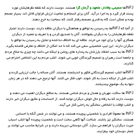
INFJها
صمیمی، وفادار، متعهد و آرمان گرا
هستند. دوست دارند که نقطه نظرهایشان مورد
پسند قرار گیرد و به اجرا درآید. آنان برای انسجام و تمامیت ارزش فراوان قائل اند، بسیار مصمم
بوده و ممکن است گاه به قدری مصصم رفتار کنند، که سماجت به خرج دهند.
از آنجا که INFJها به رسیدن به توافق و هماهنگی با دیگران علاقه دارند، دوست دارند اعتبار
نقطه نظرهایشان را به دیگران بقبولانند. آنان با تصدیق کردن و با تعریف و تمجید از دیگران
همکاری آنها را برای خود می خرند. علاقه ای به اختلاف نداشته و تمایل به رسیدن به توافق با
دیگران دارند. این تیپ شخصیتی سعی می کند که تا حد امکان از اختلاف و تعارض فاصله بگیرد.
INFJ ها به سبب اعتقاد بارزشان به پنداره های روشن و اینکه می دانند چه چیزی به صلاح مردم
و جامعه است رهبران و تصمیم گیرندگان خوبی می شوند. اغلب مردم به این اشخاص احترام می
گذارند.
INFJها اغلب تصمیم گیرندگانی فکور و اندیشمند هستند. آنان مساله را جالب ارزیابی کرده و
اغلب قبل از اینکه دست به کار شوند، خوب فکر می کنند. آنها ترجیح می دهند که در هر زمان
تنها به یک موضوع بیندیشند.
INFJ ها ساکت، مهربان و همدل و مردم شناس هستند. به منافع دیگران اهمیت می دهند و
دوست دارند که به رفاه و حال خوش دیگران توجه کنند. از احساسات و علایق دیگران خبر دارند
و اغلب اوقات با اشخاص سختگیر به راحتی کنار می آیند.
INFJ ها معمولاً افرادی با شخصیتی پیچیده هستند، و می توانند در ضمن آنکه با احساس
هستند، سختگیر نیز باشند. شناخت آنها گاهی سخت است و شخصیت پیچیده آنها اغلب اسباب
حیرت دیگران را فراهم می سازد. آنان دوستانی دیرینه دارند و در شرایط مناسب می توانند بر
شمار دوستان خود بیفزایند.