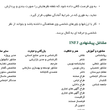
به وی فرصت کافی داده شود که نقطه نظرهایش را صورت بندی و پردازش
نماید، به طوری که در شرایط آمادگی مطلوب قرار گیرد.
کار با ارزشها و باورهای شخصی وی هماهنگی داشته باشد و بتواند از نظر
شخصی و حرفه ای به کمال برسد.
مشاغل پیشنهادی INFJ
مشاوره و آموزش
هنر و خلاقیت
بازرگانی و تجارت
سایر مش
روانشناس
نقاش
کارشناس و مدیر منابع انسانی
مدیر پروژه
مشاور
شاعر
کارشناس و مدیر بازاریابی
مشاور تکنولوژ
مشاور شغلی
نمایشنامه نویس
مترجم
متخصص تغذیه
مشاور تحصیلی
رمان نویس
مشاور توسعه و بهسازی سازمانی
متخصص گفتار د
معلم دبیرستان
ناشر
متصدی کتابخانه
متخصص ستون 
مددکار اجتماعی
طراح صحنه
متخصص ماساژ 
کتابدار
طراح لباس
مددکار اجتماعی
جامعه شناس
طراح داخلی
طراح آگهی های تجاری
طراح آگهی های تجاری
گرافیست
فیلمساز مستند
تدوین گر
سردبیر