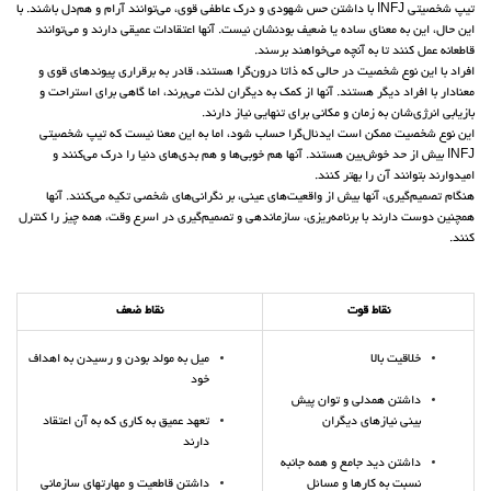
تیپ شخصیتی INFJ با داشتن حس شهودی و درک عاطفی قوی، می‌توانند آرام و هم‌دل باشند. با
این حال، این به معنای ساده یا ضعیف بودنشان نیست. آنها اعتقادات عمیقی دارند و می‌توانند
قاطعانه عمل کنند تا به آنچه می‌خواهند برسند.
افراد با این نوع شخصیت در حالی که ذاتا درون‌گرا هستند، قادر به برقراری پیوندهای قوی و
معنادار با افراد دیگر هستند. آنها از کمک به دیگران لذت می‌برند، اما گاهی برای استراحت و
بازیابی انرژی‌شان به زمان و مکانی برای تنهایی نیاز دارند.
این نوع شخصیت ممکن است ایدئال‌گرا حساب شود، اما به این معنا نیست که‌ تیپ شخصیتی
INFJ بیش از حد خوش‌بین هستند. آنها هم خوبی‌ها و هم بدی‌های دنیا را درک می‌کنند و
امیدوارند بتوانند آن را بهتر کنند.
هنگام تصمیم‌گیری، آنها بیش از واقعیت‌های عینی، بر نگرانی‌های شخصی تکیه می‌کنند. آنها
همچنین دوست دارند با برنامه‌ریزی، سازماندهی و تصمیم‌گیری در اسرع وقت، همه چیز را کنترل
کنند.
نقاط قوت
نقاط ضعف
خلاقیت بالا
میل به مولد بودن و رسیدن به اهداف
خود
داشتن همدلی و توان پیش
بینی نیازهای دیگران
تعهد عمیق به کاری که به آن اعتقاد
دارند
داشتن دید جامع و همه جانبه
نسبت به کارها و مسائل
داشتن قاطعیت و مهارتهای سازمانی