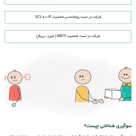
شرکت در تست روانشناسی شخصیت SCL90-R
شرکت در تست شخصیت MBTI ( مایرز- بریگز)
سوگیری شناختی چیست؟