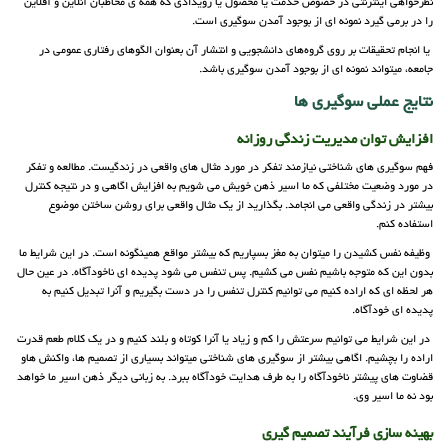
نظرخواهی اینترنتی در خصوص خدمت یا محصول یا رویدادی که همه ی مخاطبان آنلاین و آفلاین
را در برمی گیرد نمونه ای از بوجود آمدن سوگیری است.
یا انجام تحقیقات بر روی گروه‌های دانشجویی و انتشار آن بعنوان الگوهای رفتاری عمومی در
جامعه، میتواند نمونه ای از بوجود آمدن سوگیری باشد.
نتایج عملی سوگیری ها
افزایش توان مدیریت زندگی روزانه
فهم سوگیری های شناختی نیازمند تفکر در مورد مثال های واقعی در زندگیست. مطالعه و تفکر
در مورد وضعیت مختلفی که ما اسیر ذهن خویش می شویم به افزایش اگاهی و در نتیجه کنترل
بیشتر در زندگی واقعی می انجامد. بگذارید از یک مثال واقعی برای روشن ساختن موضوع
استفاده کنم.
وظیفه نفس کشیدن را میتوان به مغز بسپاریم که بیشتر مواقع همینگونه است. در این شرایط ما
بدون این که متوجه باشیم نفس می کشیم. پس تنفس می شود پدیده ای ناخودآگاه. در عین حال
هر لحظه ای که اراده کنیم می توانیم کنترل تنفس را در دست بگیریم و آنرا تبدیل کنیم به
پدیده ای خودآگاه.
در این شرایط می توانیم سرعتش را کم و زیاد یا آنرا کوتاه و بلند کنیم و در یک کلام طعم قدرت
اراده را بچشیم. اگاهی بیشتر از سوگیری های شناختی میتواند بسیاری از تصمیم ها، واکنش هاو
قضاوت های پیشتر ناخودآگاه را به طرف هدایت خودآگاه ببرد. به زبانی دیگر ذهن اسیر ما خواهد
بود نه ما اسیر وی.
بهینه سازی فرآیند تصمیم گیری