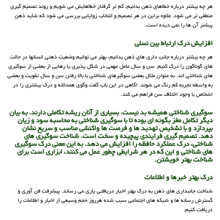
هر چه بیشتر درباره خطاهای ذهن بدانیم، کم تر گرفتار خطاهایش می شویم و روند تصمیم گیری
منطقی تر می شود. علاوه براین در هر تصمیم و انتخاب زوایایی بررسی می شود که شاید ذهن
پیشتر آن ها را نمی دیده است.
افزایش درک ارتباط بین نسلی
هر چه بیشتر درباره جانب داری های ذهن بدانیم، بهتر می توانیم وضعیت ذهنی انسانها در حالت
های گوناگون را درک کنیم. سن و سال عامل مهمی در شکل پذیری یا رهایی از بعضی از سوگیری
های شناختی اند. به عنوان مثال بعضی سوگیرهای شناختی با بالا رفتن سن و سال تقویت و بعضی
به واسطه تجربه کم رنگ می شوند. اگاهی در این باب گفت وگوی همدلانه و درک بیشتری را در
اشخاص با وجود اختلاف سن فراهم می کند.
سوگیری شناختی همیشه بد نیست. بسیاری از آنان ریشه تکاملی دارند. به بیان
دیگر تکامل مغز بگونه ای بوده تا با سوگیری شناختی به محاسبه سود و زیان
بپردازد و با تشخیص تهدید ها و فرصت ها واکنشی مناسب و سریع نشان
دهد. تصمیم گیری فرایندی پیچیده و سخت است. شناخت سوگیری های
شناختی، درک عملکرد حافظه را افزایش می دهد. به این معنی درک سوگیری
های شناختی و این که در هر شرایطی چطور عمل می کنند، ابزاری است برای
شناخت بهتر خویشتن.
درک بهتر خبرها و اطلاعات
شناخت جانبداری های ذهن به درک بهتر اخبار دریافتی یاری می رساند. پیشرفت فن آوری و
گسترش رسانه ها و شبکه های اجتماعی سبب شده هرروز حجم وسیعی از اخبار و اطلاعات را
دریافت کنیم.