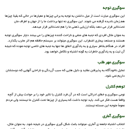
سوگیری توجه
این سوگیری عبارت است از میل داشتن به توجه به برخی چیزها و معیارها در حالی که بقیهٔ چیزها
هم زمان نادیده گرفته می شوند. این سوگیری نه تنها برداشت ما را از جهان و اطراف مان
تحت‌تاثیر قرار می دهد بلکه ارزیابی ذهنی ما را هم تحت‌تاثیر قرار می‎دهد.
به عنوان مثال افردی که جنبه های منفی و ناراحت کننده چیزهای را می بینند دچار سوگیری توجه
هستند و مستعد بیماری اضطراب. این سوگیری میتواند بر سیستم حافظه هم اثر مخرب بگذارد.
افراد در هنگام بخاطر سپاری و به یادآوری اتفاق ها تنها به جنبه های خاصی توجه نموده که نتیجه
آن ثبت و به یادآوری خاطرات به گونه اشتباه و ناکامل خواهد بود.
سوگیری مهر طلب
تمایل ناخودآگاه به پذیرفتن عقاید و دلیل هایی که سبب آزردگی و ناراحتی آنهایی که دوستشان
داریم نمی شود.
توهم کنترل
نوعی سوگیری و خطای ادراکی است که در آن فرد کنترل یا تاثیر خود را بر حوادث بیش از آنچه
واقعاً هست فکر می کند. باید توجه داشت که بسیاری از چیزها تحت کنترل ما نیستند ولی مردم
عموماً متوجه این مسئله نیستند.
سوگیری آماری
انتخاب اشتباه جامعه ی آماری، میتواند باعث شکل گیری سوگیری در نتیجه شود. به عنوان مثال،