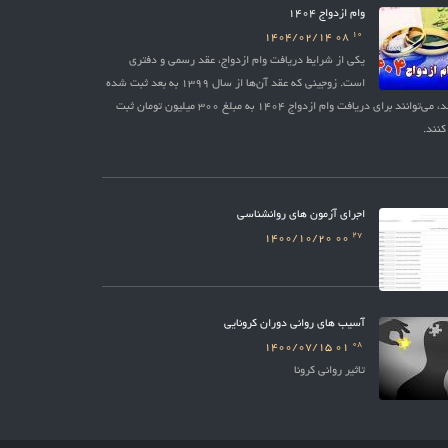
وام ازدواج 1404
10
1404/02/14
08
یکی از شرایط دریافت وام ازدواج، عقد رسمی و دفتری
است. زوجینی که عقد آن‌ها از سال 1399 به بعد ثبت شده
باشد، می‌توانند برای دریافت وام ازدواج 1404 به مبلغ 300 میلیون تومان ثبت
کنند.
اجرای آزمون های روانشناسی
27
1400/10/20
00
آسیب های روانی دوران کرونایی
08
1400/07/15
01
تاثیر روانی کرونا