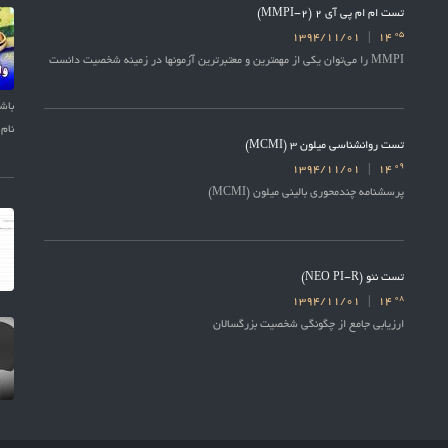
تست ام ام پی آی 2 (MMPI-2)
05
1394/11/01
14
MMPI را می‌توان یکی از مهمترین و معتبرترین آزمونها در زمینه شخصیت دانست
نام 
تست روانشناسی میلون 3 (MCMI)
09
1394/11/01
14
پرسشنامه چندمحوری بالینی میلون (MCMI)
تست نئو (NEO PI-R)
08
1394/11/01
14
ارزیابی جامع از چگونگی شخصیت بزرگسالان