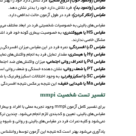
مقیاس (وانمود خوب) دروغ سنجی:
فرد تلاش دارد خود را بهتر ن
مقیاس (وانمود بد):
فرد تلاش دارد خود را بدتر نشان دهد.
مقیاس (انکار کردن):
فرد در طول آزمون حالت تدافعی دارد.
مقیاس‌های بالینی به خصوصیات شخصیتی فرد در ابعاد مختلف می‌پردازد. این مقیاس‌ها در فرم 71 سوالی کاهش پیدا کرد
مقیاس HS یا هیپوکندری:
به خصوصیت بیماری گونه خود فرد اشاره 
مشکل خاصی ندارند.
مقیاس D یا افسردگی:
نمره فرد در این مقیاس میزان افسردگی را
مقیاس Hy یا هیستری:
مقدار تمایل فرد به انجام واکنش‌های نمای
مقیاس Pd یا انحراف روانی اجتماعی:
میزان واکنش‌های ضد اجتماع
مقیاس PT یا ضعف روانی:
نشان دهنده خستگی و ضعف روانی اس
مقیاس SC یا اسکیزوفرنی:
به وجود اختلالات اسکیزوفرنیک یا شب
مقیاس Ma یا شیدایی خفیف:
این نتیجه برعکس نتیجه افسردگی است
تفسیر تست شخصیت mmpi
برای تفسیر کامل آزمون mmpi وجود تجربه
نمی‌شود و کلیه نمرات فرد در مقیاس‌های بالینی و روانی و شیوه 
یادآوری می‌شود بهتر است که نتیجه این آزمون توسط روانشناس بال