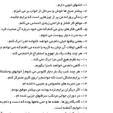
1- اشتهای خوبی دارم .
2- بیشتر صبح ها خوش و سرحال از خواب بر می خیزم .
3- زندگی روزانه من پر از چیزهایی است که برایم جالبند.
4- موقع کار فشار و ناراحتی زیادی احساس می کنم .
5- گاهی فکرهای بدی می کنم که نمی شود درباره آن صحبت کرد .
6- به ندرت دچار یبوست می شوم .
7- بعضی وقتها خیلی دلم می خواهد خانواده ام را ترک کنم .
8- گاهی اوقات آن چنان به گریه یا خنده می افتم که نمی توانم جلوی آن را بگیرم .
9- هر چند وقت یک بار تهوع و استفراغ ناراحتم می کند .
10- به نظرم هیچ کس مرا درک نمی کند .
11- گاهی دلم می خواهد ناسزا بگویم .
12- هر چند شب یک بار دچار کابوس می شوم ( خوابهای وحشتناک می بینم .
13- برایم مشکل است که حواسم را روی کاری متمرکز کنم .
14- من تجربه های مخصوص و عجیبی داشته ام
15- اگر دیگران برایم نزده بودند من بیشتر موفق بودم .
16- در دوران جوانی مرتکب سرقتهای جزیی شده ام .
17- گاه بگاه روزها ، هفته ها و حتی ماهها بوده که دست و دلم به کاری نرفته است .
18-خوابم آشفته است .