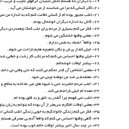
19- با دیگران که هستم تحمل شنیدن حرفهای عجیب و غریب آنها را ندارم .
20-اکثر کسانی که مرا می شناسند از من خوششان می آید .
21-اغلب مجبور بوده ام از کسانی اطاعت کنم که به اندازه من نمی فهمیدند .
22- کاش به اندازه دیگران خوشحال بودم .
23- فکر می کنم بسیاری از مردم برای جلب کمک وهمدردی دیگران بدبختی های خود را بزرگتر جلوه می دهند .
24- بعضی وقتها خشمگین می شوم .
25- واقعا" اعتماد به نفس ندارم .
26- خیلی کم از پرش و تکان ماهیچه هایم ناراحت می شوم .
27-خیلی وقتها احساس می کنم که مرتکب کار زشت و خطایی شده ام .
28- بیشتر اوقات خوشحالم .
29-بعضی اشخاص آن قدر تحکم می کنند که حتی وقتی می دانم حق با آنها است دلم می خواهد بر خلاف آن چه می خواهند رفتار کنم .
30- معتقدم بر ضد من توطئه چینی می شود .
31- اغلب مردم حاضرند حتی با شیوه های غیر عادلانه به منافع و مزایایی برسند .
32-معده ام خیلی ناراحتم می کند .
33-اغلب نمی فهمم چرا آنقدر بد خلق و بد قلق بوده ام .
34-بعضی اوقات افکارم سریعتر از آن بوده که بتوانم به زبان بیاورم .
35- فکر می کنم زندگی خانوادگیم به خوبی زندگی اغلب کسانی است که می شناسم .
36- گاهی وقتها احساس می کنم که واقعا"آدم بی مصرفی هستم .
37- در چند سال اخیر بیشتر اوقات حالم خوب بوده است .