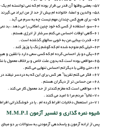
57- بعضی وقتها آن قدر بی قرار بوده ام که نمی توانسته ام یک جا بند شوم .
58- والدین و اعضاء خانواده ام بیش از حد از من ایراد می گیرند .
59- برای هیچ کس چندان مهم نیست چه به سرم می آید .
60-سوء استفاده از کسی که خود چنین امکانی را می دهد ، بد نمی دانم .
61-گاهی اوقات احساس می کنم سرشار از انرژی هستم .
62- قدرت بینایی من به خوبی سالهای گذشته است .
63-خیلی کم متوجه شده ام که گوشم زنگ یا وزوز کند .
64-یکی دو بار احساس کرده ام که کسی سعی دارد با تلقین و هیپنوتیزم مرا وادار به انجام کارهایی بکند
65-مواقعی بوده است که بدون علت خاص و برخلاف معمول با نشاط بوده ام .
66-حتی وقتی با دیگرانم احساس تنهایی می کنم .
67- فکر می کنم تقریبا" هر کس برای این که به دردسر نیفتد دروغ خواهد گفت .
68- من حساس تر از دیگران هستم .
69- مواقعی است که مغزم کندتر از حد معمول کار می کند .
70-غالبا" مردم مرا نا امید می کنند .
71-در استعمال دخانیات افراط کرده ام . یا در خوشگذرانی افراط کرده ام .
شیوه نمره گذاری و تفسیر آزمون M.M.P.I
پس از ارائه آزمون و پاسخدهی آزمودنی به سئوالات بر دو مبنا