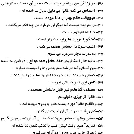
38- در زندگی من مواقعی بوده است که در آن دست به کارهایی زده ام که بعدها نمی دانستم چه بوده است .
39- احساس می کنم غالبا" بی دلیل مجازات شده ام .
40-هیچوقت حالم بهتر از حالا نبوده است .
41-برایم مهم نیست که دیگران درباره من چه فکر می کنند .
42- حافظه ام خوب است .
43-گفتگو با غریبه ها برایم دشوار است .
44- اغلب سرتا پا احساس ضعف می کنم .
45-به ندرت دچار سردرد می شوم .
46- تا به حال اشکالی در حفظ تعادل خود موقع راه رفتن نداشته ام .
47-بین کسانی که می شناسم بعضی ها را دوست ندارم .
48- کسانی هستند سعی دارند افکار و عقاید مرا بدزدند .
49-کاش این قدر خجالتی نبودم .
50- معتقدم گناهانم غیر قابل بخشش هستند .
51- غالبا" از چیزی دلواپسم .
52-رفقایم غالبا" مورد پسند مادر و پدرم نبوده اند .
53-کمی پشت سر دیگران غیبت می کنم .
54- بعضی وقتها احساس می کنم که خیلی آسان تصمیم می گیرم .
55- تقریبا" هیچ وقت تپش قلب یا تنگی نفس نداشته ام .
56-زود از جا در می روم و زود آرام می گیرم .