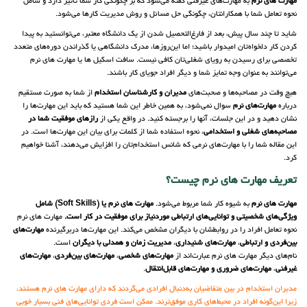
مهارت های نرم
به مهارت‌های غیرفنی گفته می‌شود که بر چگونگی کار شما تاثیر دارد و شامل
نحوه تعامل شما با همکارانتان، چگونگی حل مسائل و روش مدیریت کارها می‌شود.
شاید تا چند سال پیش، بعد از فارغ‌التحصیل شدن از یک دانشگاه معتبر، می‌توانستید به پیدا
کردن کار دلخواه‌تان امیدوار باشید؛ اما این‌روزها، مدرک دانشگاهی یا گذراندن دوره‌های متعدد
تخصصی برای رسیدن به رویای شغلی‌تان کافی نیست. سافت اسکیل ها یا مهارت های نرم
می‌توانند به عنوان وجه تمایز شما و دیگر افراد جویای کار باشند.
هیچ وقت در مصاحبه‌ها و صحبت‌های
مدیران و کارشناسان استخدام
از شما به صورت مستقیم
درباره
مهارت‌های نرم
سوال نمی‌شود، به همین خاطر این شما هستید که باید این مهارت‌ها را
نشان دهید و در این جلسات، آنها را برجسته کنید. در واقع یکی از
رازهای موفقیت شما در
مصاحبه‌های شغلی و استخدامی
، نحوه استفاده شما از کلمات برای بیان این مهارت‌ها است. در
این مقاله شما را با مهارت‌های نرمی که شانس استخدام‌تان را افزایش می‌دهند، آشنا خواهیم
کرد.
تعریف مهارت‌ های نرم چیست؟
مهارت ‌های نرم
به شیوه کار شما مربوط می‌شود.
مهارت ‌های نرم یا (Soft Skills) شامل
ویژگی‌های شخصیتی و توانایی‌های ارتباطی موردنیاز برای موفقیت در کار است.
مهارت ‌های نرم
نحوه تعامل افراد را در روابطشان با دیگران مشخص می‌کند. این مهارت‌ها دربرگیرنده
مهارت‌های
بین‌فردی و ارتباطی
،
مهارت‌های شنیداری
،
مدیریت زمان و همدلی با دیگران
است.
نام‌های دیگر مهارت های نرم عبارت‌اند از
مهارت‌های شخصی
،
مهارت‌های بین‌فردی
،
مهارت‌های
غیرفنی
،
مهارت‌های ضروری و مهارت‌های قابل‌انتقال
.
مدیران استخدام در بین متقاضیان به‌دنبال افرادی می‌گردند که دارای مهارت‌ های نرم هستند،
زیرا این‌گونه افراد در محیط‌های کاری موفق‌ترند. ممکن است فردی توانایی‌های فنی بسیار خوبی