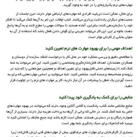
مهارت‌های نرم یک‌پارچه‌ای را در خود به وجود آورید.
برای مثال، ممکن است دریابید افرادی که مهارت‌های ارتباطی موثر دارند، حین جلسات از
صحبت‌های دیگران یادداشت برداری می‌کنند. اغلب اوقات، این امر به آن‌ها کمک می‌کند تا افکار
خود را سازمان‌دهی کنند؛ بنابراین، آماده هستند تا سوالات مهمی را مطرح کنند و به آن‌ها پاسخ
دهند؛ علاوه بر این، این کار می‌تواند تمرینی برای گوش دادن فعال باشد که استفاده از آن به
عنوان بخشی از کارتان موثر است.
اهداف مهمی را برای بهبود مهارت های نرم تعیین کنید
با مطالعه‌ی دقیق و بررسی عملکرد خود در محل کار یا درخواست انتقاد سازنده از دوستان و
همکاران معتمدتان، اهداف قابل‌اندازه‌گیری و‌مشخصی را تعیین کنید. این امر می‌تواند به شما
کمک کند تا زمینه‌های اصلی قابل‌بهبود برای تعیین اهداف و هم‌چنین حوزه‌هایی را که باید در
رزومه و مصاحبه‌ها برجسته کنید، مشخص کنید. شما می‌توانید بر اساس مهارت‌هایی که برای به
دست آوردن یک شغل یا پیشرفت در آن نیاز دارید، کار بر مهارت های نرم را در اولویت قرار
دهید.
منابعی را برای کمک به یادگیری خود پیدا کنید
منابع مختلفی مانند کتاب، پادکست یا کلاس آنلاین وجود دارند که می‌توانند در بهبود مهارت‌های
خاص به شما کمک کنند. در حالی که برخی از آن‌ها به پرداخت هزینه نیاز دارند، بسیاری از آن‌ها
همواره رایگان و در دسترس هستند. ممکن است لازم باشد چند منبع مختلف را امتحان کنید تا
ببینید که کدام‌یک برای سبک یادگیری شما بهتر است.
بسیاری از کارفرمایان برای مهارت های نرم قوی، بیش از مهارت‌های فنی ارزش قائل‌اند؛ زیرا