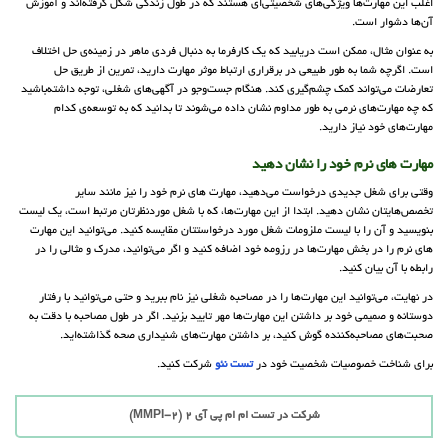
اغلب این مهارت‌ها ویژگی‌های شخصیتی‌ای هستند که در طول زندگی شکل گرفته‌اند و آموزش
آن‌ها دشوار است.
به عنوان مثال، ممکن است دریابید که یک کارفرما به دنبال فردی ماهر در زمینه‌ی حل اختلاف
است. اگرچه شما به طور طبیعی در برقراری ارتباط موثر مهارت دارید، تمرین از طریق حل
تعارضات می‌تواند کمک چشم‌گیری کند. هنگام جست‌وجو در آگهی‌های شغلی، توجه داشته‌باشید
که چه مهارت‌های نرمی به طور مداوم نشان داده‌ می‌شوند تا بدانید که به توسعه‌ی کدام
مهارت‌های خود نیاز دارید.
مهارت ‌های نرم خود را نشان دهید
وقتی برای شغل جدیدی درخواست می‌دهید، مهارت ‌های نرم خود را نیز مانند سایر
تخصص‌هایتان نشان دهید. ابتدا از این مهارت‌ها، که با شغل موردنظرتان مرتبط است، یک لیست
بنویسید و آن را با لیست ملزومات شغل مورد درخواستتان مقایسه کنید. می‌توانید این مهارت‌
های نرم را در بخش مهارت‌ها در رزومه خود اضافه کنید و اگر می‌توانید، مدرک و مثالی را در
رابطه با آن بیان کنید.
در نهایت، می‌توانید این مهارت‌ها را در مصاحبه شغلی نیز نام ببرید و حتی می‌توانید با رفتار
دوستانه و صمیمی خود بر داشتن این مهارت‌ها مهر تایید بزنید. اگر در طول مصاحبه با دقت به
صحبت‌های مصاحبه‌کننده گوش کنید، بر داشتن مهارت‌های شنیداری صحه گذاشته‌اید.
برای شناخت خصوصیات شخصیت خود در
تست نئو
شرکت کنید.
شرکت در تست ام ام پی آی 2 (MMPI-2)