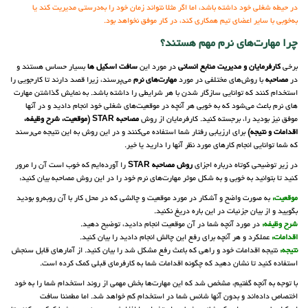
در حیطه شغلی خود داشته باشد، اما اگر مثلا نتواند زمان خود را به‌درستی مدیریت کند یا
به‌خوبی با سایر اعضای تیم همکاری کند، در کار موفق نخواهد بود.
چرا مهارت‌های نرم مهم هستند؟
برخی
کارفرمایان و مدیریت منابع انسانی
در مورد این
سافت اسکیل ها
بسیار حساس هستند و
در
مصاحبه
با روش‌های مختلفی در مورد
مهارت‌های نرم
می‌پرسند، زیرا قصد دارند تا کارجویی را
استخدام کنند که توانایی سازگار شدن با هر شرایطی را داشته باشد. به نمایش گذاشتن مهارت
های نرم باعث می‌شود که به خوبی هر آنچه در موقعیت‌های شغلی خود انجام دادید و در آنها
موفق نیز بودید را، برجسته کنید. کارفرمایان از روش
مصاحبه STAR
(موقعیت، شرح وظیفه،
اقدامات و نتیجه)
برای ارزیابی رفتار شما استفاده می‌کنند و در این روش به این نتیجه می‌رسند
که شما توانایی انجام کارهای مورد نظر آنها را دارید یا خیر.
در زیر توضیحی کوتاه درباره اجزای
روش مصاحبه STAR
را آورده‌ایم که خوب است آن را مرور
کنید تا بتوانید به خوبی و به شکل موثر مهارت‌های نرم خود را در این روش مصاحبه بیان کنید:
موقعیت:
به صورت واضح و آشکار در مورد موقعیت‌ و چالشی که در محل کار با آن روبه‌رو بودید
بگویید و از بیان جزئیات در این باره دریغ نکنید.
شرح وظیفه:
در مورد آنچه شما در آن موقعیت انجام دادید، توضیح دهید.
اقدامات:
عملکرد و هر آنچه برای رفع این چالش انجام دادید را بیان کنید.
نتیجه:
نتیجه اقدامات خود و راهی که باعث رفع مشکل شد را بیان کنید. از آمارهای قابل سنجش
استفاده کنید تا نشان دهید که چگونه اقدامات شما به کارفرمای قبلی کمک کرده است.
با توجه به آنچه گفتیم، مشخص شد که این مهارت‌ها بخش مهمی از روند استخدام شما را به خود
اختصاص داده‌اند و بدون آنها شانس شما در استخدام کم خواهد شد. اما مطمئنا سافت