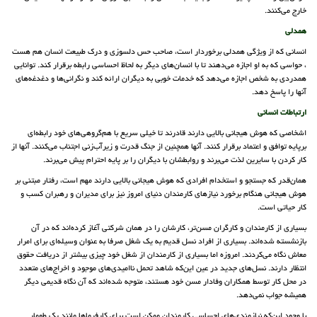
خارج می‌کنند.
همدلی
انسانی که از ویژگی همدلی برخوردار است، صاحب حس دلسوزی و درک طبیعت انسان هم هست
، حواسی که به او اجازه می‌دهند تا با انسان‌های دیگر به لحاظ احساسی رابطه برقرار کند. توانایی
همدردی به شخص اجازه می‌دهد که خدمات خوبی به دیگران ارائه کند و نگرانی‌ها و دغدغه‌های
آنها را پاسخ دهد.
ارتباطات انسانی
اشخاصی که هوش هیجانی بالایی دارند قادرند تا خیلی سریع با هم‌گروهی‌های خود رابطه‌ای
برپایه توافق و اعتماد برقرار کنند. آنها همچنین از جنگ قدرت و زیرآب‌زنی اجتناب می‌کنند. آنها از
کار کردن با سایرین لذت می‌برند و روابطشان با دیگران را بر پایه احترام پیش می‌برند.
همان‌قدر که جستجو و استخدام افرادی که هوش هیجانی بالایی دارند مهم است، رفتار مبتنی بر
هوش هیجانی هنگام برخورد نیازهای کارمندان دنیای امروز نیز برای مدیران و رهبران کسب و
کار حیاتی است.
بسیاری از کارمندان و کارگران مسن‌تر، کارشان را در همان شرکتی آغاز کرده‌اند که در آن
بازنشسته شده‌اند. بسیاری از افراد نسل قدیم به یک شغل صرفا به عنوان وسیله‌ای برای امرار
معاش نگاه می‌کردند. امروزه اما بسیاری از کارمندان از شغل خود چیزی بیشتر از دریافت حقوق
انتظار دارند. نسل‌های جدید در عین این‌که شاهد تحمل ناامیدی‌های موجود و اخراج‌های متعدد
در محل کار توسط همکاران وفادار مسن خود هستند، متوجه شده‌اند که آن نگاه قدیمی دیگر
همیشه جواب نمی‌دهد.
با وجود این‌که نیازمندی‌های احساسی کارمندان ممکن است برای کارفرماها مانند یک طومار