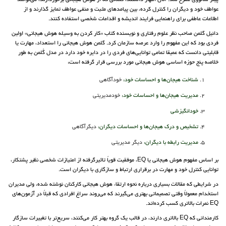
پیتر سالووی مطرح شد. آنان اظهار داشتند، کسانی که از هوش هیجانی برخوردارند، می‌توانند
عواطف خود و دیگران را کنترل کرده، بین پیامدهای مثبت و منفی عواطف تمایز گذارند و از
اطلاعات عاطفی برای راهنمایی فرایند اندیشه و اقدامات شخصی استفاده کنند.
دانیل گلمن صاحب نظر علوم رفتاری و نویسنده کتاب «کار کردن به وسیله هوش هیجانی» اولین
فردی بود که این مفهوم را وارد عرصه سازمان کرد. گلمن هوش هیجانی را استعداد، مهارت یا
قابلیتی دانست که عمیقا تمامی توانایی‌های فردی را در دایره خود دارد در مدل گُلمن به طور
خلاصه پنج حوزه اساسی هوش هیجانی مورد بررسی قرار گرفته است:
شناخت هیجان‌ها و احساسات خود:
خودآگاهی
مدیریت هیجان‌ها و احساسات خود:
خودمدیریتی
خودانگیزشی
تشخیص و درک هیجان‌ها و احساسات دیگران:
دیگرآگاهی
مدیریت رابطه با دیگران:
دیگر مدیریتی
بر اساس مفهوم هوش هیجانی یا EQ، موفقیت قویاً تاثیرگرفته از امتیازات شخصی نظیر پشتکار،
توانایی کنترل خود و مهارت در برقراری ارتباط و سازگاری با دیگران است.
در شرایطی که مقالات بسیاری درباره نحوه ارتقاء هوش هیجانی کارکنان نوشته شده، ولی مدیران
استخدام معمولاً وقتی تصمیماتی بهتری می‌گیرند که می‌روند سراغ افرادی که قبلاً در آزمون‌های
EQ نمرات بالاتری کسب کرده‌اند.
کارمندانی که EQ بالاتری دارند، در قالب یک گروه بهتر کار می‌کنند، سریع‌تر با تغییرات سازگار