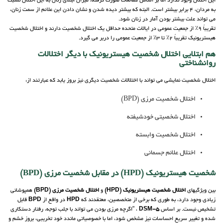
این اختلال وجود ندارد اما بر اساس مطالعات صورت گرفته، میزان ابتلای زنان به این اختلال نسبت
به مردان، 4 برابر بیشتر است. البته که بیشتر دیده شدن و نشان دادن این علائم از سمت زنان،
می تواند علت بیشتر بودن آمار در زنان شود.
تقریباً 9٪ از جمعیت عمومی در ایالات متحده حداقل یک اختلال شخصیت دارند و اختلال شخصیت
هیستریونیک تقریباً 2٪ تا 3٪ از جمعیت عمومی را دربر می گیرد.
هم ابتلایی اختلال شخصیت هیستریونیک با دیگر اختلالات
روانشناختی
اختلال شخصیت نمایشی می تواند با اختلالات شخصیت دیگری نیز بروز یابد که عبارتند از:
اختلال شخصیت مرزی (BPD)
اختلال شخصیتی خودشیفته
اختلال شخصیت وابسته
اختلال علائم جسمانی
شخصیت هیستریونیک (HPD) در مقابل شخصیت مرزی (BPD)
بین ویژگیهای
اختلال شخصیت هیستریونیک (HPD)
و
اختلال شخصیت مرزی (BPD)
همپوشانی
زیادی وجود دارد، به طوری که برخی از متخصصین، معتقدند که
HPD
در واقع از
BPD
قابل
تشخیص نیست. بر اساس
DSM-5
، "اگرچه مرزی بودن می تواند با جلب توجه، رفتار دستکاری
شده و تغییر سریع احساسات نیز مشخص شود، اما با خصوصیاتی ماندد خود تخریبی، بروز خشم و