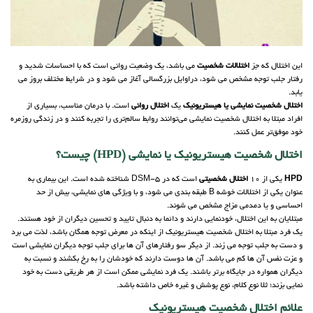
این اختلال که جز
اختلالات شخصیت
می باشد، یک وضعیت روانی است که با احساسات شدید و
رفتار جلب توجه مشخص می شود، دراوایل بزرگسالی آغاز می شود و در شرایط مختلف بروز می
یابد.
اختلال شخصیت نمایشی یا هیستریونیک
یک
اختلال روانی
است. با درمان مناسب، بسیاری از
افراد مبتلا به اختلال شخصیت نمایشی می‌توانند روابط سالم‌تری را تجربه کنند و در زندگی روزمره
خود موفق‌تر عمل کنند.
اختلال شخصیت هیستریونیک یا نمایشی (HPD) چیست؟
HPD
یکی از 10
اختلال شخصیتی
است که در DSM-5 شناخته شده است. این بیماری به
عنوان یکی از اختلالات خوشه B طبقه بندی می شود، و با ویژگی های نمایشی، بیش از حد
احساسی و یا دمدمی مزاج مشخص می شوند.
مبتلایان به این اختلال، خودنمایی دارند و دائما به دنبال تایید و تحسین دیگران از خود هستند.
یک فرد مبتلا به اختلال شخصیت هیستریونیک از اینکه در معرض توجه همگان باشد، لذت می برد
و دست به جلب توجه می زند. از دیگر سو رفتارهای آن ها برای جلب توجه دیگران نمایشی است
و عزت نفس آن ها کم می باشد. آن ها دوست دارند که خودشان را به رخ بکشند و نسبت به
دیگران همواره در جایگاه برتر باشند. یک فرد نمایشی ممکن است از هر طریقی دست به خود
نمایی بزند؛ ثلا نوع کلام، نوع پوشش و غیره خاص داشته باشد.
علائم اختلال شخصیت هیستریونیک