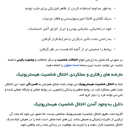
به طور مداوم استفاده کردن از ظاهر فیزیکی برای جلب توجه
سبک گفتاری کاملاً امپرسیونیستی و فاقد جزئیات
خود دراماتیکی، نمایشی بودن و ابراز اغراق آمیز احساسات
به راحتی تحت تاثیر دیگران یا شرایط قرار گرفتن
روابط را صمیمی تر از آنچه که هست در نظر گرفتن
در صورتی که تمایل به ارزیابی انواع
اختلالات شخصیت
و دیگر اختلالات و
وضعیت بالینی
داشته
باشید، می توانید جدید ترین نسخه
تست میلون
را انجام دهید.
عارضه های رفتاری و عملکردی اختلال شخصیت هیستریونیک
ابتلا به
اختلال شخصیت هیستریونیک
می تواند باعث ابتلای همزمان به
افسردگی
شود؛ این اختلال
باعث نقص عملکرد فرد در روابط عاطفی و زندگی زناشویی، در روابط شغلی و جایگاه شغلی شده و
حتی می تواند فرد را دچار انزوا کند.
دلایل به وجود آمدن اختلال شخصیت هیستریونیک
اگرچه علت دقیق اختلال شخصیت هیستریونیک مشخص نیست، اما تصور می شود که علت آن
ترکیبی از تاثیرات ژنتیکی و محیطی باشد. ژن های شما ممکن است شما را در معرض ابتلا به یک
اختلال شخصیت قرار دهند و یا تجربه یک موقعیت در زندگی باعث رشد واقعی شود.