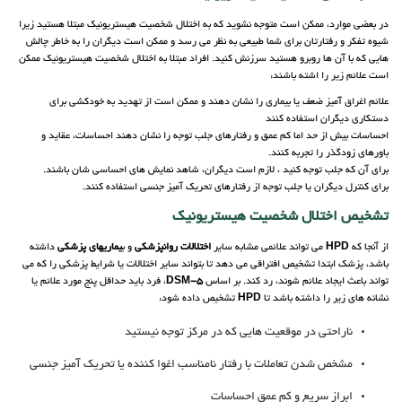
در بعضی موارد، ممکن است متوجه نشوید که به اختلال شخصیت هیستریونیک مبتلا هستید زیرا
شیوه تفکر و رفتارتان برای شما طبیعی به نظر می رسد و ممکن است دیگران را به خاطر چالش
هایی که با آن ها روبرو هستید سرزنش کنید. افراد مبتلا به اختلال شخصیت هیستریونیک ممکن
است علائم زیر را اشته باشند:
علائم اغراق آمیز ضعف یا بیماری را نشان دهند و ممکن است از تهدید به خودکشی برای
دستکاری دیگران استفاده کنند
احساسات بیش از حد اما کم عمق و رفتارهای جلب توجه را نشان دهند احساسات، عقاید و
باورهای زودگذر را تجربه کنند.
برای آن که جلب توجه کنید ، لازم است دیگران، شاهد نمایش های احساسی شان باشند.
برای کنترل دیگران یا جلب توجه از رفتارهای تحریک آمیز جنسی استفاده کنند.
تشخیص اختلال شخصیت هیستریونیک
از آنجا که
HPD
می تواند علائمی مشابه سایر
اختلالات روانپزشکی
و ب
یماریهای پزشکی
داشته
باشد، پزشک ابتدا تشخیص افتراقی می دهد تا بتواند سایر اختلالات یا شرایط پزشکی را که می
تواند باعث ایجاد علائم شوند، رد کند. بر اساس
DSM-5
، فرد باید حداقل پنج مورد علائم یا
نشانه های زیر را داشته باشد تا
HPD
تشخیص داده شود:
ناراحتی در موقعیت هایی که در مرکز توجه نیستید
مشخص شدن تعاملات با رفتار نامناسب اغوا کننده یا تحریک آمیز جنسی
ابراز سریع و کم عمق احساسات