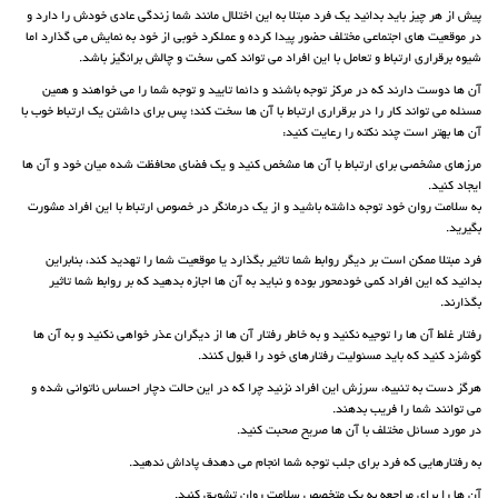
پیش از هر چیز باید بدانید یک فرد مبتلا به این اختلال مانند شما زندگی عادی خودش را دارد و
در موقعیت های اجتماعی مختلف حضور پیدا کرده و عملکرد خوبی از خود به نمایش می گذارد اما
شیوه برقراری ارتباط و تعامل با این افراد می تواند کمی سخت و چالش برانگیز باشد.
آن ها دوست دارند که در مرکز توجه باشند و دائما تایید و توجه شما را می خواهند و همین
مسئله می تواند کار را در برقراری ارتباط با آن ها سخت کند؛ پس برای داشتن یک ارتباط خوب با
آن ها بهتر است چند نکته را رعایت کنید:
مرزهای مشخصی برای ارتباط با آن ها مشخص کنید و یک فضای محافظت شده میان خود و آن ها
ایجاد کنید.
به سلامت روان خود توجه داشته باشید و از یک درمانگر در خصوص ارتباط با این افراد مشورت
بگیرید.
فرد مبتلا ممکن است بر دیگر روابط شما تاثیر بگذارد یا موقعیت شما را تهدید کند، بنابراین
بدانید که این افراد کمی خودمحور بوده و نباید به آن ها اجازه بدهید که بر روابط شما تاثیر
بگذارند.
رفتار غلط آن ها را توجیه نکنید و به خاطر رفتار آن ها از دیگران عذر خواهی نکنید و به آن ها
گوشزد کنید که باید مسئولیت رفتارهای خود را قبول کنند.
هرگز دست به تنبیه، سرزش این افراد نزنید چرا که در این حالت دچار احساس ناتوانی شده و
می توانند شما را فریب بدهند.
در مورد مسائل مختلف با آن ها صریح صحبت کنید.
به رفتارهایی که فرد برای جلب توجه شما انجام می دهدف پاداش ندهید.
آن ها را برای مراجعه به یک متخصص سلامت روان تشویق کنید.