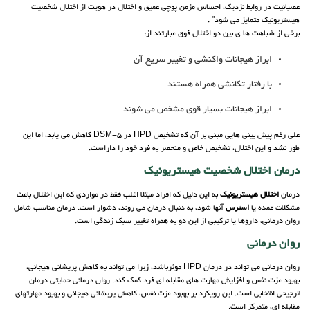
عصبانیت در روابط نزدیک، احساس مزمن پوچی عمیق و اختلال در هویت از اختلال شخصیت
هیستریونیک متمایز می شود" .
برخی از شباهت ها ی بین دو اختلال فوق عبارتند از:
ابراز هیجانات واکنشی و تغییر سریع آن
با رفتار تکانشی همراه هستند
ابراز هیجانات بسیار قوی مشخص می شوند
علی رغم پیش بینی هایی مبنی بر آن که تشخیص HPD در DSM-5 کاهش می یابد، اما این
طور نشد و این اختلال، تشخیص خاص و منحصر به فرد خود را داراست.
درمان اختلال شخصیت هیستریونیک
درمان
اختلال هیستریونیک
به این دلیل که افراد مبتلا اغلب فقط در مواردی که این اختلال باعث
مشکلات عمده یا
استرس
آنها شود، به دنبال درمان می روند، دشوار است. درمان مناسب شامل
روان درمانی، داروها یا ترکیبی از این دو به همراه تغییر سبک زندگی است.
روان درمانی
روان درمانی می تواند در درمان HPD موثرباشد، زیرا می تواند به کاهش پریشانی هیجانی،
بهبود عزت نفس و افزایش مهارت های مقابله ای فرد کمک کند. روان درمانی حمایتی درمان
ترجیحی انتخابی است. این رویکرد بر بهبود عزت نفس، کاهش پریشانی هیجانی و بهبود مهارتهای
مقابله ای، متمرکز است.