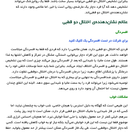
بنابراین تشخیص اختلال دو قطبی می‌تواند بسیار سخت باشد. فقط یک روانپزشک می‌تواند
تشخیص دهد که آیا فرد دچار یک عارضه‌ی روانی است یا خیر، اما علائمی وجود دارند که
نشان‌دهنده‌ی اختلال دو قطبی‌اند.
علائم نشان‌دهنده‌ی اختلال دو قطبی‌
افسردگی
برای شرکت در تست افسردگی بک کلیک کنید
فردی که اختلال دو قطبی دارد، همان علائمی را دارد که فردی که فقط به افسردگی مبتلاست
خواهد داشت. هر دوی این افراد دچار بی‌خوابی، خستگی، مشکل در تمرکز و کاهش اشتها به غذا
هستند. طول مدت مانیا، یا شیدایی که بعد از افسردگی بروز می‌کند چیزی است که بین تشخیص
اختلال دو قطبی و افسردگی اختلاف ایجاد می‌کند. بنابراین شما باید حتماً نوسانات خلقی خود را به
درمانگر یا پزشکتان اطلاع دهید؛ زیرا درمان افسردگی با درمان اختلال دوقطبی تفاوت دارد.
تجویز داروی ضدافسردگی به تنهایی برای بیماری که به اختلال دو قطبی و افسردگی مبتلاست،
توصیه نمی‌شود زیرا می‌تواند فرد را به سمت مانیا و شیدایی سوق دهد. البته این اتفاق چندان
معمول نیست؛ اما احتمال آن وجود دارد و روی می‌دهد.
مشکلات خواب
این طبیعی است که گهگاه به دلیل استرس یا هیجان خاصی، شب خواب به چشممان نیاید؛ اما
کسی که در فاز شیدایی یا مانیک اختلال دو قطبی قرار دارد، ممکن است تا چند روز پشت
سرهم، خیلی کمتر از حد معمول بخوابد یا حتی اصلاً خوابش نبرد، اما همچنان احساس انرژی کند.
موضوع فقط این نیست که این فرد خوابش نمی‌آید بلکه نیاز او به خواب کاهش یافته است. کسی
که دچار اختلال دوقطبی است، طی یک فاز افسردگی ممکن است بیشتر از حد معمول بخوابد. حفظ