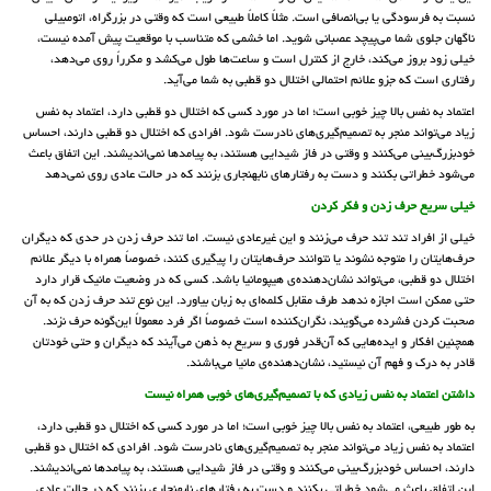
نسبت به فرسودگی یا بی‌انصافی است. مثلاً کاملاً طبیعی است که وقتی در بزرگراه، اتومبیلی
ناگهان جلوی شما می‌پیچد عصبانی شوید. اما خشمی که متناسب با موقعیت پیش آمده نیست،
خیلی زود بروز می‌کند، خارج از کنترل است و ساعت‌ها طول می‌کشد و مکرراً روی می‌دهد،
رفتاری است که جزو علائم احتمالی اختلال دو قطبی به شما می‌آید.
اعتماد به نفس بالا چیز خوبی است؛ اما در مورد کسی که اختلال دو قطبی دارد، اعتماد به نفس
زیاد می‌تواند منجر به تصمیم‌گیری‌های نادرست شود. افرادی که اختلال دو قطبی دارند، احساس
خودبزرگ‌بینی می‌کنند و وقتی در فاز شیدایی هستند، به پیامدها نمی‌اندیشند. این اتفاق باعث
می‌شود خطراتی بکنند و دست به رفتارهای نابهنجاری بزنند که در حالت عادی روی نمی‌دهد
خیلی سریع حرف زدن و فکر کردن
خیلی از افراد تند تند حرف می‌زنند و این غیرعادی نیست. اما تند حرف زدن در حدی که دیگران
حرف‌هایتان را متوجه نشوند یا نتوانند حرف‌هایتان را پیگیری کنند، خصوصاً همراه با دیگر علائم
اختلال دو قطبی، می‌تواند نشان‌دهنده‌ی هیپومانیا باشد. کسی که در وضعیت مانیک قرار دارد
حتی ممکن است اجازه ندهد طرف مقابل کلمه‌ای به زبان بیاورد. این نوع تند حرف زدن که به آن
صحبت کردن فشرده می‌گویند، نگران‌کننده است خصوصاً اگر فرد معمولاً این‌گونه حرف نزند.
همچنین افکار و ایده‌هایی که آن‌قدر فوری و سریع به ذهن می‌آیند که دیگران و حتی خودتان
قادر به درک و فهم آن نیستید، نشان‌دهنده‌ی مانیا می‌باشند.
داشتن اعتماد به نفس زیادی که با تصمیم‌‌گیری‌های خوبی همراه نیست
به طور طبیعی، اعتماد به نفس بالا چیز خوبی است؛ اما در مورد کسی که اختلال دو قطبی دارد،
اعتماد به نفس زیاد می‌تواند منجر به تصمیم‌گیری‌های نادرست شود. افرادی که اختلال دو قطبی
دارند، احساس خودبزرگ‌بینی می‌کنند و وقتی در فاز شیدایی هستند، به پیامدها نمی‌اندیشند.
این اتفاق باعث می‌شود خطراتی بکنند و دست به رفتارهای نابهنجاری بزنند که در حالت عادی