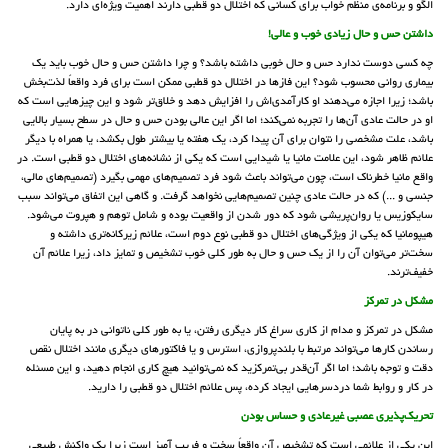
الگو و برنامه‌ی منظم خواب برای کسانی که اختلال دو قطبی دارند اهمیت ویژه‌ای دارد.
داشتن حس و حال زیادی خوب و عالی!
چه کسی دوست ندارد حس و حال خوبی داشته باشد؟ و چرا داشتن حس و حال خوب باید یک
بیماری روانی محسوب شود؟ این فازها در اختلال دو قطبی ممکن است برای فرد واقعاً لذت‌بخش
باشد؛ زیرا اجازه می‌دهند او کارآمدی‌اش را افزایش دهد و خلاق‌تر شود و این چیزهایی است که
او در حالت عادی آن‌ها را تجربه نمی‌کند؛ اما اگر این عالی بودن حس و حال در سطح بسیار بالایی
باشد، علت مشخصی را نتوان برای آن پیدا کرد، یک هفته یا بیشتر طول بکشد، یا همراه با دیگر
علائم ظاهر شود، این علامت مانیا یا شیدایی است که یکی از نشانه‌های اختلال دو قطبی است. در
واقع مانیا خطرناک است، چون می‌تواند باعث شود فرد تصمیم‌های مهمی بگیرد (تصمیم‌های مالی،
جنسی و ...) که در حالت عادی چنین تصمیم‌هایی نخواهد گرفت. و گاهی این اتفاق می‌تواند سبب
سایکوزیس یا روان‌پریشی شود که دور شدن از واقعیت بوده و شامل توهم و هپروت می‌شود.
هیپومانیا که یکی از ویژگی‌های اختلال دو قطبی نوع دوم است، علائم زیرکانه‌تری داشته و
سخت‌تر می‌توان آن را از یک حس و حال به طور کلی خوب تشخیص و تمایز داد، زیرا علائم آن
خفیف‌ترند.
مشکل در تمرکز
مشکل در تمرکز و مدام از کاری سراغ کار دیگری رفتن، یا به طور کلی ناتوانی در به پایان
رساندن کارها می‌تواند مرتبط با بلندپروازی، استرس و یا فاکتورهای دیگری مانند اختلال نقص
دقت و توجه باشد؛ اما اگر آن‌قدر بی‌تمرکزید که نمی‌توانید هیچ کاری انجام دهید، و این مسئله
در کار و روابط شما دردسرهایی ایجاد کرده، پس علائم اختلال دو قطبی را دارید.
تحریک‌پذیری عصبی غیرعادی و حساس بودن
این یکی از علائمی است که تشخیص آن واقعاً سخت و فریب آمیز است زیرا یک واکنش طبیعی