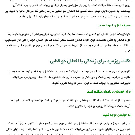
روی نمی‌دهد، مثلاً خیانت کنند یا زیر بار هزینه‌ی بسیار زیادی بروند که قادر به پرداخت آن
نیستند. به همین دلیل مهم است کسی که اختلال دو قطبی دارد، زمانی که در فاز مانیا یا شیدایی
به سر می‌برد، کسی مانند همسر یا پدر و مادر، رفتارها و انتخاب‌های او را کنترل نماید.
مصرف الکل یا مواد مخدر
افرادی که دچار اختلال دو قطبی‌اند، نسبت به یک فرد معمولی، خیلی بیشتر در معرض اعتیاد به
مواد مخدر یا الکل هستند. این افراد ممکن است سعی کنند علائم اختلال خود را طی فاز شیدایی،
با الکل یا مواد مخدر تسکین دهند یا از آن‌ها به عنوان یک محرک طی دوره‌ی افسردگی استفاده
کنند.
نکات روزمره برای زندگی با اختلال دو قطبی
کارهای زیادی وجود دارد که می‌توانید برای کمک به مدیریت اختلال دو قطبی خود انجام دهید.
علاوه بر مراجعه به پزشک و درمانگر و مصرف داروها، داشتن عادات ساده‌ی روزمره می‌تواند
تغییرات مطلوبی را ایجاد کند. با این استراتژی‌ها شروع کنید:
برای خودتان برنامه‌ای تنظیم کنید
بسیاری از افراد مبتلا به اختلال دو قطبی دریافتند در صورت رعایت برنامه روزانه، این امر به
آن‌ها کمک می‌کند تا روحیه‌ی خود را کنترل کنند.
به خوابتان توجه کنید
این امر به ویژه برای افراد مبتلا به اختلال دو قطبی مهم است. کمبود خواب گاهی می‌تواند باعث
شیدایی در مبتلایان شود. همچنین می‌تواند نشانه شعله‌ور شدن علائم شما باشد. به عنوان مثال،