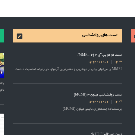
تست های روانشناسی
تست ام ام پی آی 2 (MMPI-2)
05
1394/11/01
14
MMPI را می‌توان یکی از مهمترین و معتبرترین آزمونها در زمینه شخصیت دانست
نام 
تست روانشناسی میلون 3 (MCMI)
09
1394/11/01
14
پرسشنامه چندمحوری بالینی میلون (MCMI)
تست نئو (NEO PI-R)