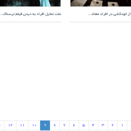
ز خودکشی در افراد معتاد...
علت تمایل افراد به دیدن فیلم ترسناک...
›
12
11
10
9
8
7
6
5
4
3
2
1