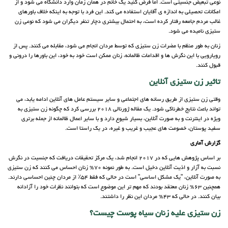
نوعی تبعیض جنسیتی است. اما فرض کنید یک خانم در همان زمان وارد دانشگاه می شود و از
امکانات تحصیلی به اندازه ی آقایان استفاده می کند. این فرد با توجه به اینکه خلاف باورهای
غالب مردم جامعه رفتار کرده است،‌ به احتمال بیشتری دچار تنفر دیگران می شود که نوعی زن
ستیزی نامیده می شود.
زنان به طور منظم با مضرات زن ستیزی که توسط مردان انجام می شود، مقابله می کنند. پس از
رویارویی با این نگرش ها و اقدامات ظالمانه، زنان ممکن است خود به خود، این باورها را درونی و
قبول کنند.
تاثیر زن ستیزی آنلاین
وقتی زن ستیزی از طریق رسانه های اجتماعی و سایر سیستم عامل های آنلاین ادامه یابد، می
تواند باعث نتایج خطرناکی شود. یک مقاله ژورنالی 2018 بررسی کرد که چگونه زن ستیزی به
ویژه در اینترنت و به صورت آنلاین، بسیار شیوع دارد و با سایر اعمال ظالمانه از جمله برتری
سفید پوستان، خصومت های عجیب و غریب و غیره، در یک راستا است.
گزارش آماری
بر اساس پژوهش هایی که در 2017 انجام شد، یک مرکز تحقیقات دریافت که جنسیت در نگرش
نسبت به آزار و اذیت آنلاین دخیل است. به طور نمونه 70% زنان احساس می کنند که زن ستیزی
به صورت آنلاین، "یک مشکل اساسی" است در حالی که فقط 54٪ از مردان چنین احساسی دارند.
همچنین 63% زنان معتقد بودند که مهم تر این موضوع است که بتوانند نظرات خود را آزادانه
بیان کنند. در حالی که 43% مردان این نظر را داشتند.
زن ستیزی علیه زنان سیاه پوست چیست؟