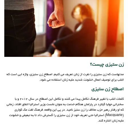
زن ستیزی چیست؟
مدتهاست که زن ستیزی را نفرت از زنان تعریف می کنیم. اصطلاح زن ستیزی، واژه ایی است که
اغلب برای توصیف اعمال خشونت شدید علیه زنان استفاده می شود.
اصطلاح زن ستیزی
کلمات اغلب با تغییر فرهنگ تکامل پیدا می کنند و تکامل این اصطلاح در سال 2012 و با
سخنرانی جولیا گیلارد در پارلمان هنگام خدمت به عنوان نخست وزیر استرالیا اتفاق افتاد، زمانی
که او رفتار رهبر حزب مخالف را زن ستیز نامید. در پی این واقعه، فرهنگ لغت مک کواریِ
(Macquarie) استرالیا حتی تعریف خود از زن ستیزی را گسترش داد تا به تبعیض و خشونت
علیه زنان اشاره کند.