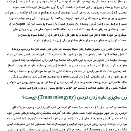
در سال 2018، مویا بیلی و ترودی، زنان سیاه پوستی که نقش مهمی در تعریف زن ستیزی علیه
زنان سیاه پوست و پیروی از این اصطلاح داشتند، آن را "زن ستیزی نژادپرستانه ضد سیاه
پوستی که زنان سیاه پوست تجربه می کنند" توصیف کردند و توضیح دادند که چگونه این نوع زن
ستیزی را برای منطقی جلوه دادن کار خود توجیه می کنند. با این وجود، علی رغم موفقیت مویا
بیلی و ترودی در روشن کردن پدیده زن ستیزی علیه زنان سیاه پوست، این کار همچنان برای
آسیب رساندن به زنان سیاه پوست ادامه دارد. متاسفانه جنسیت های فرعی به روش های
دیگری نیز مورد ظلم واقع می شوند و به طور کل، گروه افرادی از جمله سیاه پوستان و
همجنسگرایان، همچنان در معرض خطر بیشتری برای زن ستیزی قرار دارند.
برای نشان دادن زن ستیزی علیه زنان سیاه پوست در محل کار، کیت مان به بررسی پرونده
"دانیل هولتسکلاو" افسر پلیس متجاوز در شهر اوکلاهاما پرداخت. این افسر پلیس به زنان سیاه
پوست سابقه دار تجاوز می کرد به این دلیل که معتقد بود این زنان هیچگونه مراجعه قانونی
نخواهند کرد. بعد از این حادثه، تردیدهایی در رابطه با زن ستیزی علیه زنان سیاه پوست اعمال
شد به این علت که افسر پلیس در مقالات و مستندهایی که توسط هواداران او ساخته می شد،
فردی ناتوان در برابر تخلفاتی که زنان قربانی انجام داده بودنند معرفی شد. به عبارتی دیگر،
متاسفانه زنان سیاه پوست همچنان با خطر آسیب دیدن توسط فردی زن ستیز روبرو می شوند و
هنگام تلاش برای تحقق عدالت و کسب حق خود، با موانع بسیار زیادی روبرو می شوند.
زن ستیزی علیه زنان ترنس (Trans misogyny) چیست؟
مطالعه ای که در سال 2018 توسط یک مددکار اجتماعی آمریکایی ژاپنی در مورد بزرگسالان
ترنس زن در شهر نیویورک انجام شد، نشان داد که "شرکت کنندگان تجربیات قربانی شدن خود
را که شامل نگرش ها و رفتار های زن ستیزانه ای می شود که توسط دیگران بر آنها اعمال شده
بود را با خرافات و بی ارزش کردن خود ترکیب و توجیه کرده اند. همانطور که این تحقیقات کیفی
نشان می دهد، زنان همجنسگرا در نتیجه ی آزار هایی مانند زن ستیزی، تبعیض نژادی و ترنس