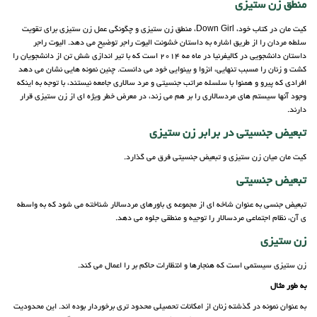
منطق زن ستیزی
کیت مان در کتاب خود، Down Girl، منطق زن ستیزی و چگونگی عمل زن ستیزی برای تقویت
سلطه مردان را از طریق اشاره به داستان خشونت الیوت راجر توضیح می دهد. الیوت راجر
داستان دانشجویی در کالیفرنیا در ماه مه 2014 است که با تیر اندازی شش تن از دانشجویان را
کشت و زنان را مسبب تنهایی،‌ انزوا و بینوایی خود می دانست. چنین نمونه هایی نشان می دهد
افرادی که پیرو و همنوا با سلسله مراتب جنسیتی و مرد سالاری جامعه نیستند، با توجه به اینکه
وجود آنها سیستم های مردسالاری را بر هم می زند، در معرض خطر ویژه ای از زن ستیزی قرار
دارند.
تبعیض جنسیتی در برابر زن ستیزی
کیت مان میان زن ستیزی و تبعیض جنسیتی فرق می گذارد.
تبعیض جنسیتی
تبعیض جنسی به عنوان شاخه ای از مجموعه ی باورهای مردسالار شناخته می شود که به واسطه
ی آن، نظام اجتماعی مردسالار را توجیه و منطقی جلوه می دهد.
زن ستیزی
زن ستیزی سیستمی است که هنجارها و انتظارات حاکم بر را اعمال می کند.
به طور مثال
به عنوان نمونه در گذشته زنان از امکانات تحصیلی محدود تری برخوردار بوده اند. این محدودیت