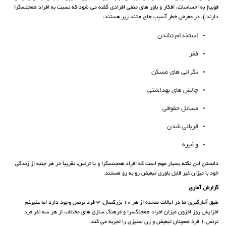
فوبیا( به احساسات، افکار و باور های منفی افرادی گفته می شود که نسبت به افراد همجنسگرا
دارند.)، در معرض خطر آسیب های مانند زیر هستند:
استخدام نشدن
فقر
نگرانی های مسکن
چالش های بهداشتی
مسائل حقوقی
قربانی شدن
و غیره
دانستن این نکته بسیار مهم است که افراد همجنسگرا و یا ترنس، تقریباً در هر جنبه از زندگی
خود با میزان غیر قابل باوری تبعیض رو به رو هستند.
گزارش آماری
طبق آمارگیری ها در ایالات متحده از هر 10 بزرگسال، 3 فرد ترنس وجود دارد اما علیرغم
افزایش روز افزون میزان افراد همجنگسرا و فرهنگ سازی های مختلف، از هر سه نفر فرد
ترنس،‌1 فرد همچنان تبعیض و زن ستیزی را تجربه می کند.