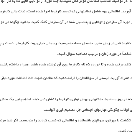
رند. در توصیف مناسب صفاتتان موثر عمل کنید.به چند مورد از توانایی هایی که به کار آنها 
رید. اطلاعاتی مهم شامل فعالیتهایی که توسط کارفرما اجرا شده است، ثبات مالی کارفرما 
مورد آن سازمان و توانایی و پتانسیل شما در آن سازمان کمک کنید. بدانید چگونه می توا
برای مصاحبه زود حاضر شوید. برنامه ریزی کنید که 10 تا 15 دقیقه قبل از زمان مقرر، به محل مصاحبه برسید. رسیدن خیلی زو
خصاً در مورد زمان و ترتیب مصاحبه سوال کنید.
کاغذ مرتب شده و تا خورده که نام کارفرما روی آن نوشته شده باشد، همراه داشته باشید
همراه آورید. لیستی از سوالاتتان را ارائه دهید که مطمئن شوند شما اطلاعات مورد نیاز 
ده در روز مصاحبه، به تنهایی مهمان نوازی کارفرما را نشان نمی دهد اما همچنین یک بخ
 اوقات چگونگی مهارتهای اجتماعی جزء تصمیم گیری آنهاست.
انگشت یا مهرتان، سوالهای باقیمانده و اطلاعاتی که کسب کردید را بنویسید. اگر شما مرتب
ان کنید.