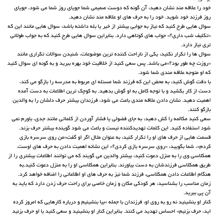
خود را علاقه مند نشان دهید: آن گونه که دوست صمیمی شما جویای روز شما می شود، جویای
روز فرزند خود شوید. خود را به حرف های او علاقه مند نشان دهید.
سوال هایی طرح کنید که نیاز به جوابی بیشتر از خیر یا بله داشته باشد: سوال هایی مانند این که
«تکلیف شب داری؟» جواب های کوتاهی دارد. بنابراین سوال هایی طرح کنید که به جواب طولانی
تری نیاز دارد.
سوال ها را تکرار نکنید: یکی از ناراحت کننده ترین موضوعات، شنیدن سوالات تکراری مانند
«روزت چه طور بود؟»می باشد. پس سعی کنید از خلاقیت خود بهره ببرید و به گونه ای سوال کنید
که او متوجه علاقه مندی شما شود.
با دقت گوش کنید: به محض این که فرزند شما مسئله ای مربوط به مدرسه را بازگو می کند،
دست از کار بکشید و با توجه کامل به او گوش بدهید. به کوچک ترین اطلاعات به دست آمده
اهمیت دهید. نشان دادن علاقه مندی باعث می شود، فرزندان بیشتر حرف دلشان را به والدین
بازگو کنند.
سعی کنید مکالمه را کش دهید: به جای فضولی یا فشار آوردن از کلماتی مانند جدی، باورم نمی
شود استفاده کنید. این کلمات تهدیدکننده نیست و باعث می شود گوینده بیشتر حرف بزند.
قسمت هایی از حرف های او را تکرار کنید: به عنوان مثال اگر او گفت«من روی سرسره بازی
کردم»، شما بگویید: «روی سرسره بازی کردی؟» این نشانه اهمیت دادن به حرف های اوست.
همکلاسی وی را به منزل دعوت کنید: بیشتر والدین می گویند که می توانند اطلاعات بیشتری را از
طریق همکلاسی فرزندشان به دست بیاورند. بنابراین همکلاسی او را به منزل دعوت کنید.به
هنگام اطلاعات دادن همکلاسی، فرزند شما نیز به حرف های او اطلاعاتی را اضافه خواهد کرد.
زمان مناسب را بشناسید: هر کودکی مکان و زمان خاصی برای راحت حرف زدن دارد که باید به
آن پی ببرید.
کنار او بنشینید نه رو به روی او: فرزندان با جمله «بیا بنشینیم و درباره کارهایی که امروز کرده
اید، حرف بزنیم» احساس تهدید می کنند. بنابراین کنار او بنشینید و سعی کنید با او حرف بزنید