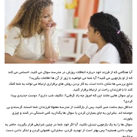
آیا هنگامی که از فرزند خود درباره اتفاقات روزش در مدرسه سوال می کنید، احساس می کند
که از او بازجویی می کنید؟ آیا شما می خواهید با زور از آن ها اطلاعات بگیرید؟
نتایج بررسی ها نشان داده است، به کار بردن روش های برقراری ارتباط می تواند به شما کمک
کند تا با فرزندان راحت تر ارتباط برقرار کنید.
برای سوال هایی مانند این که امروز چه یاد گرفتی؟، تکلیف شب داری؟، دوست جدیدی پیدا
کردی؟
حداقل نیم ساعت صبر کنید: پس از بازگشت از مدرسه معمولا فرزندان شما خسته، گرسنه و بی
حوصله اند. بنابراین به جای بمباران کردن با سوال ها بگذارید کمی خستگی در کنند و چیزی
بخورند.
سوال ها را به یک بازجویی تبدیل نکنید: آیا اگر خود شما در چنین شرایطی قرار بگیرید، حاضر به
جواب دادن هستید؟ پس بهتر است از تهدید کردن، سخنرانی، فضولی کردن و تذکر دادن دست
بردارید.