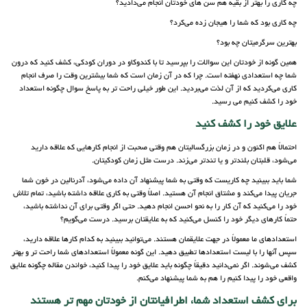
چه کاری را بهتر از بقیه هم سن های خودتان انجام می‌دادید؟
چه کاری بود که شما را هیجان زده می‌کرد؟
بهترین سرگرمیتان چه بود؟
همین گونه از خودتان این سوالات را بپرسید تا با کندوکاو در دوران کودکی، کشف کنید که درون
شما چه استعدادی نهفته است. چرا که در آن زمان است که شما بیشترین وقت را صرف انجام
کاری می‌کردید که از آن لذت می‌بردید. این طور خیلی راحت تر به پاسخ سوال چگونه استعداد
خود را کشف کنیم می رسید.
علایق خود را کشف کنید
احتمالاً هم اکنون و در زمان بزرگسالیتان هم وقتی صحبت از انجام کارهایی که علاقه دارید
می‌شود، قلبتان بلندتر و یا تندتر می‌زند. درست مثل زمان کودکیتان.
شما باید ببینید چه کاریست که وقتی به شما پیشنهاد آن داده می‌شود، آدرنالین در خون شما
جریان پیدا می‌کند و مشتاق انجام آن هستید. اصلاً وقتی به کاری علاقه داشته باشید، تمام تلاش
خود را می‌کنید که آن کار را به نحو احسن انجام دهید. حتی اگر وقتی برای آن نداشته باشید،
حتماً کارهای دیگر خود را کنسل می‌کنید که به علایقتان برسید. درست می‌گویم؟
استعدادهای ما معمولاً در جهت علایقمان هستند. می‌توانید ببینید به کدام کارها علاقه دارید،
سپس آنها را با لیست استعدادها تطبیق دهید. این گونه معمولاً استعدادهای شما راحت تر و بهتر
کشف می‌شوند. اگر نمی‌دانید دقیقاً چگونه باید علایق خود را پیدا کنید، خواندن مقاله چگونه علایق
واقعی خود را پیدا کنیم را هم به شما پیشنهاد می‌کنم.
برای کشف استعداد شما، اطرافیانتان از خودتان مهم تر هستند