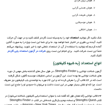
هوش برون فردی
هوش هستی گرایی
هوش طبیعت گرایی
هوش موسیقایی
هوش اخلاقی
شک نکنید اگر بتوانید
استعداد
خود را به وسیله تست گاردنر کشف کنید و در جهت آن حرکت
کنید، آینده بی نظیری در اختیار شما خواهد بود. ما برای شما این تست ویژه را به صورت آنلاین
آماده کردیم که بتوانید با استفاده از آن، از استعداد شغلی خود با خبر شوید. پیشنهاد می‌کنم
حتماً این تست شرکت کنید. برای انجام این تست روی
شرکت در آزمون استعداد یابی گاردنر
کلیک کنید.
انواع استعداد (به شیوه کلیفتون)
آزمون شناخت توانایی یا Strengths Finder، در طول سال های گذشته بخش مهمی از دوره
های شناخت توانایی ها بوده است. این آزمون بر اساس تحقیقات موسسه گالوپ شکل گرفته
است که در 34 قالب آن را معرفی کرده اند و این 34 مورد به توانمندی باب کیلیفتون نیز معروف
است. چرا که او نقش بسیار مهمی در این تست داشت و می‌توان تا حدودی او را ملدع این تست
دانست.
34 قالب توانایی (که همان طور که گفته شد با عنوان استعدادیابی کلیفتون شناخته می‌شود) در
کتاب Strengths Quest و نسخه دوم و بازنگری شده‌اش در کتاب Strengths Finder 2