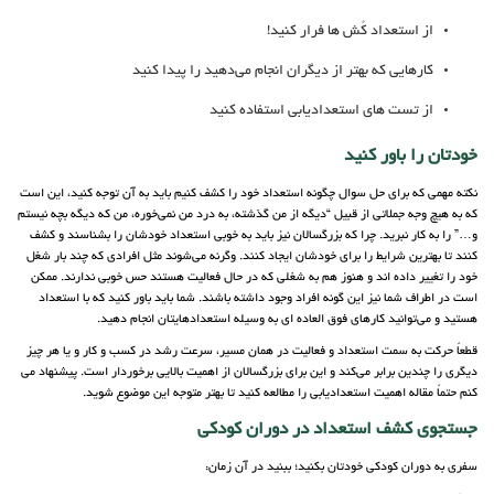
از استعداد کُش ها فرار کنید!
کارهایی که بهتر از دیگران انجام می‌دهید را پیدا کنید
از تست های استعدادیابی استفاده کنید
خودتان را باور کنید
نکته مهمی که برای حل سوال چگونه استعداد خود را کشف کنیم باید به آن توجه کنید، این است
که به هیچ وجه جملاتی از قبیل “دیگه از من گذشته، به درد من نمی‌خوره، من که دیگه بچه نیستم
و…” را به کار نبرید. چرا که بزرگسالان نیز باید به خوبی استعداد خودشان را بشناسند و کشف
کنند تا بهترین شرایط را برای خودشان ایجاد کنند. وگرنه می‌شوند مثل افرادی که چند بار شغل
خود را تغییر داده اند و هنوز هم به شغلی که در حال فعالیت هستند حس خوبی ندارند. ممکن
است در اطراف شما نیز این گونه افراد وجود داشته باشند. شما باید باور کنید که با استعداد
هستید و می‌توانید کارهای فوق العاده ای به وسیله استعدادهایتان انجام دهید.
قطعاً حرکت به سمت استعداد و فعالیت در همان مسیر، سرعت رشد در کسب و کار و یا هر چیز
دیگری را چندین برابر می‌کند و این برای بزرگسالان از اهمیت بالایی برخوردار است. پیشنهاد می
کنم حتماً مقاله اهمیت استعدادیابی را مطالعه کنید تا بهتر متوجه این موضوع شوید.
جستجوی کشف استعداد در دوران کودکی
سفری به دوران کودکی خودتان بکنید؛ ببنید در آن زمان: