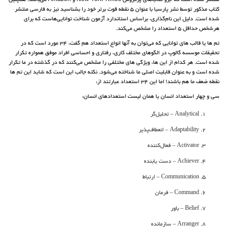
منتشر شده است که جزو کتاب‌های پرفروش New York Times و Amazon می‌باشد. همچنین
کتاب مذکور توسط نشر پارسیا با عنوان 5 نقطه قوت برتر خود را بشناسید نیز به فارسی منتشر
شده است. دلیل این نام‌گذاری، براساس استاندارد آزمون شناخت توانایی‌هاست که برای
هرشخص حداقل 5 استعداد را مشخص می‌کند.
تم ها یا قالب های توانایی که می‌توان به آنها انواع استعداد هم گفت، 34 مورد است که در
تحقیقات موسسه گالوپ در الگوهای مختلف کاری، رفتاری و احساسی افراد موفق همواره تکرار
شده است. هر کدام از این ها، ویژگی های مختلفی را مشخص می‌کنند که در گذشته در ما تکرار
شده است و به عنوان قابلیت اصلی ما شناخته می‌شود. نکته جالب این است که شاید این تم ها
نقطه ضعف ما هم باشند! اما این 34 استعداد عبارتند از:
سی و چهار استعداد انسان یا همان لیست استعدادهای انسان:
Analytical – تحلیل‌گر
Adaptability – انعطاف‌پذیر
Activator – فعال‌کننده
Achiever – دست یابنده
Communication – ارتباط
Command – فرمان
Belief – باور
Arranger – سازمانده