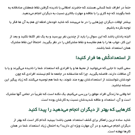
حتماً در اطراف شما کسانی هستند که حاضرند لحظاتی با نادیده گرفتن نقاط ضعفتان صادقانه به
شما بگویند که چه کاری را با علاقه و مهارت بالاتری نسبت به دیگران انجام می‌دهید.
بیشتر اوقات دیگران چیزهایی را در ما می‌بینند که شاید خودمان لحظه ای هم به آن ها فکر یا
توجه نکرده باشیم.
البته یادتان باشد که این سوال را باید از چندین نفر بپرسید و به یک نفر اکتفا نکنید و بعد از
این کار، جواب ها را با هم مقایسه و نقاط مشترکش را در نظر بگیرید. احتمالاً این نقاط مشترک
همان استعداد شما باشند.
از استعدادکُش ها فرار کنید!
سعی کنید تا جایی که می‌توانید از محیط ها و یا افرادی که استعداد شما را نادیده می‌گیرند و یا با
آن منافات دارند، فاصله بگیرید. چرا که متاسفانه در جامعه ما کم نیستند افرادی که چون
خودشان نتوانستند از استعدادشان بهره مند شوند، به شما هم توصیه می‌کنند که زیاد پیگیر این
مسئله نباشید.
اما وقتی ما زندگی افراد موفق را بررسی می‌کنیم، یک نکته است که تقریباً در تمامی آنها مشترک
است و آن، استعداد و علاقه شدیدشان نسبت به کارشان بوده است.
کارهایی که بهتر از دیگران انجام می‌دهید را پیدا کنید
شاید ساده ترین راهکار برای کشف استعداد همین باشد! ببینید کدام کار است که بهتر از
دیگران انجام می‌دهید و در آن مهارت ویژه ای دارید؟ به احتمال زیاد استعداد شما در همان
کارها نهفته است.