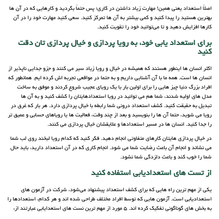
اصلاً استعداد یعنی همین! مهارت زیاد داشتن در کاری؛ پس حتماً بگردید و کارهایی که در آن ها
بهترین هستید را پیدا کنید و کمی بیشتر به آن ها تمرکز کنید. سعی کنید مهارت خود را در آن
کارها افزایش دهید و تا می‌توانید خود را تقویت کنید.
برای استعداد یابی خود، به رویا پردازی و خیال پردازی تان دقت
کنید
اکثر انسان ها اینطور هستند که همیشه در خیال و رویا زیاد سیر می کنند و جزو جدایی ناپذیر از
انسان ها است. همه ما با آن آشنایی داریم و به حتما در مواقعی تجربه اش کرده ایم. همانطور که
افراد بزرگ دنیا چیز هایی را برای اولین بار با یک رویای عجیب شروع کردند و موفق به ساخت
مدل های اولیه شدند، شما هم می توانید در رویا استعدادهایتان را کشف کنید و به آن ها
تبدیل به حقیقت کنید. کشف استعداد درونی شما رابطه با خیال پردازی دارد. هر بار که غرق در
رویا می شوید، حتما آن ها را بنویسید و بعد از چند وقت، فعالیت ها یا رویاهای حسابی و عمیق تر
را جدا کنید. انسان ها در مسیر استعدادها و علایقشان خیال پردازی می کنند.
در خیال پردازی هایتان کارهای متفاوتی انجام دهید. فکر کنید که کدام رویا لبخند روی لب شما
می نشاند و انجام آن باعث رضایت شما می شود. انجام کاری که در آن استعداد دارید، باید حال
شما را خوب کند و باعث دلزدگی شما نشود.
از تست های استعدادیابی استفاده کنید
یکی از مهم ترین راه هایی که برای کشف استعداد پیشنهاد می‌شود، شرکت در آزمون های
استعدادیابی است. آزمون هایی که توسط افراد مختلف طراحی شده اند و هر کدام، استعدادها را
به بخش های گوناگونی تفکیک کرده اند. 5 مورد از مهم ترین نست های استعدایابی عبارتند از: