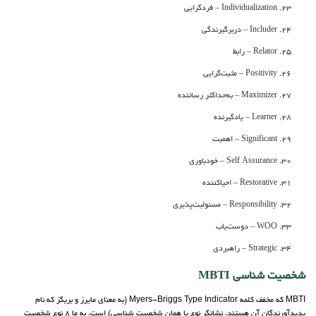
Individualization – فردگرایی
Includer – دربرگیرندگی
Relator – رابط
Positivity – مثبت‌گرایی
Maximizer – به‌حداکثر رساننده
Learner – یادگیرنده
Significant – اهمیت
Self Assurance – خودباوری
Restorative – احیا‌کننده
Responsibility – مسئولیت‌پذیری
WOO – دوست‌یاب
Strategic – راهبردی
شخصیت شناسی MBTI
MBTI که مخفف کلمه Myers-Briggs Type Indicator (به معنای مایرز و بریگز که نام
پدیدآورندگان آن هستند، نشانگر نوع یا همان شخصیت شناسی) است، به ما 8 نوع شخصیت