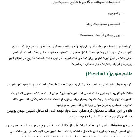
تصمیمات عجولانه و گاهی با نتایج مصیبت بار
ولخرجی
احساس صمیمیت زیاد
بروز بیش از حد احساسات
اگر شما در اواسط دوره شیدایی برای اولین بار باشید، ممکن است متوجه هیچ چیز غیر عادی
نشوید. حتی دوستان و خانواده شما نیز ممکن است متوجه نشوند. حتی ممکن است اگر کسی
سعی کند در این مورد نظری ابراز کند ناراحت شوید. در این حالت شما به تدریج در انجام امور
روزمره و ارتباط با افراد دچار مشکل می شوید.
علایم جنون(Psychotic)
اگر دوره های شیدایی و یا افسردگی خیلی جدی شود، شما ممکن است دچار علایم جنون شوید.
حالت شیدایی:
علایم این حالت شامل احساس خود بزرگ بینی است -اینکه مسئول انجام یک
ماموریت مهم بوده یا از یک قدرت بسیار زیاد برخوردار است. حالت افسردگی: احساس گناه
شدید، احساس بدترین بودن و یا حتی احساس عدم وجود.
علاوه بر این اعتقادات نامعقول فرد ممکن است دچار توهم شده که شامل شنیدن دیدن بوییدن
و یا لمس کردن چیزها یا کسانی که وجود ندارند.
بین دوره ها:
قبلا بر این باور بودند که اگر شما از اختلالات دو قطبی رنج می‌برید، باید در بین دوره
های افسردگی و شیدایی خلق متعادل داشته باشند . اما اکنون می‌دانیم که در این حالت علی