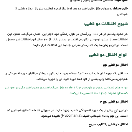
خلق شیدا
: احساس شادمانی بسیار و ناامیدی
خلق مختلط:
به عنوان مثال خلق افسرده همراه با بیقراری و فعالیت بیش از اندازه ناشی از
شیدائی.
شیوع اختلالات دو قطبی:
در حدود یک نفر از هر 100 بزرگسال در طول زندگی خود دچار این اختلال می‌گردد. معمولا این
اختلالات بعد از سنین نوجوانی اتفاق می‌افتد. در سنین بالاتر از 40 سال این اختلالات غیر معمول
است. مردان و زنان به یک اندازه در معرض ابتلا به این اختلالات قرار دارند.
انواع اختلال دو قطبی
اختلال دو قطبی نوع 1
حد اقل یک دوره خلق شیدا به مدت یک هفته وجود دارد.اگرچه بیشتر مبتلایان دوره افسردگی را
هم تجربه می‌کنند ولی بعضی از انها فقط دوره شیدائی را تجربه می‌کنند.
دوره های شیدایی بدون درمان بین 3 تا 6 ماه به طول می‌انجامند.دوره‌های افسردگی در صورتی
که مداوا نشوند 6-12 ماه ادامه پیدا می‌کنند.
اختلال دو قطبی نوع 2
در این نوع بیش از یک دوره افسردگی شدید وجود دارد. در صورتی که شدت خلق شیدایی کم
است. این نوع به نام شیدائی خفیف (Hypomania) نامیده می‌شود.
اختلال دو قطبی با تناوب سریع