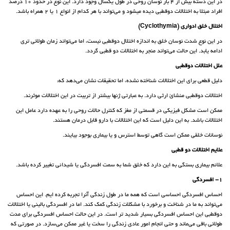
در این دسته بیش از 4 بار نوسان روحی در طول یکسال وجود دارد. این نوع در حدود 10 درصد
افراد مبتلا به اختلالات دوقطبی دیده میشود و می‌تواند با هر کدام از انواع 1 یا 2 همراه باشد.
اختلال خلق ادواری (Cyclothymia)
در این نوع شدت نوسان خلق به اندازه اختلال دوقطبی نیست، اما می‌تواند زمان طولانی تری
ادامه یابد. این حالت می‌تواند منجر به اختلالات دو قطبی گردد.
علل اختلالات دوقطبی
دلیل قطعی برای این اختلالات شناخته نشده، اما تحقیقات نشان می‌دهد که:
اختلالات دوقطبی منشائ ارثی دارد. به عبارتی ژنها بیشتر از تربیت در این اختلالات موثرند.
ممکن است مشکل فیزیکی در قسمتی از مغز که کنترل حالات روحی را به عهده دارد عامل این
اختلالات باشد. به این دلیل است که این اختلالات با دارو قابل درمان هستند.
نوسانات خلقی ممکن است گاهی توسط استرس و یا بیماری بوجود بیایند.
علایم اختلالات دو قطبی
علائم بیماری بستگی به این دارد که خلق شما به سمت افسردگی یا شیدائی تغییر کرده باشد.
1- افسردگی
احساس افسردگی احساسی است که همه ما در طول زندگی آنرا تجربه کرده ایم. این احساس
می‌تواند به ما در شناخت و برخورد با مشکلات زندگی کمک کند. اما در افسردگی بالینی یا اختلالات
دوقطبی این احساس افسردگی بسیار شدید تر است. در این حالت احساس افسردگی برای مدت
طولانی باقی می‌ماند و حتی انجام امور عادی زندگی را سخت یا غیر ممکن می‌سازد. در صورتی که