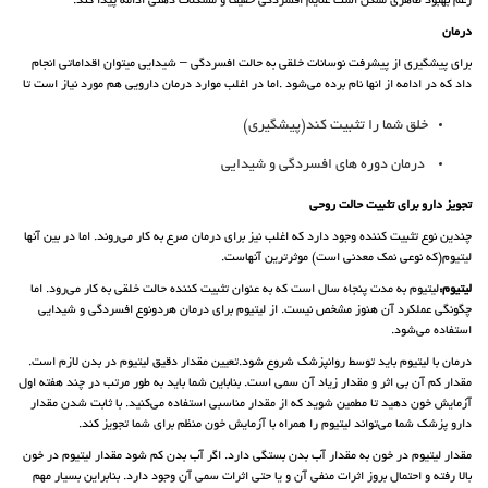
رغم بهبود ظاهری ممکن است علایم افسردگی خفیف و مشکلات ذهنی ادامه پیدا کند.
درمان
برای پیشگیری از پیشرفت نوسانات خلقی به حالت افسردگی – شیدایی میتوان اقداماتی انجام
داد که در ادامه از انها نام برده می‌شود .اما در اغلب موارد درمان دارویی هم مورد نیاز است تا
خلق شما را تثبیت کند(پیشگیری)
درمان دوره های افسردگی و شیدایی
تجویز دارو برای تثبیت حالت روحی
چندین نوع تثبیت کننده وجود دارد که اغلب نیز برای درمان صرع به کار می‌روند. اما در بین آنها
لیتیوم(که نوعی نمک معدنی است) موثرترین آنهاست.
لیتیوم:
لیتیوم به مدت پنجاه سال است که به عنوان تثبیت کننده حالت خلقی به کار می‌رود. اما
چگونگی عملکرد آن هنوز مشخص نیست. از لیتیوم برای درمان هردونوع افسردگی و شیدایی
استفاده می‌شود.
درمان با لیتیوم باید توسط روانپزشک شروع شود.تعیین مقدار دقیق لیتیوم در بدن لازم است.
مقدار کم آن بی اثر و مقدار زیاد آن سمی است. بناباین شما باید به طور مرتب در چند هفته اول
آزمایش خون دهید تا مطمین شوید که از مقدار مناسبی استفاده می‌کنید. با ثابت شدن مقدار
دارو پزشک شما می‌تواند لیتیوم را همراه با آزمایش خون منظم برای شما تجویز کند.
مقدار لیتیوم در خون به مقدار آب بدن بستگی دارد. اگر آب بدن کم شود مقدار لیتیوم در خون
بالا رفته و احتمال بروز اثرات منفی آن و یا حتی اثرات سمی آن وجود دارد. بنابراین بسیار مهم