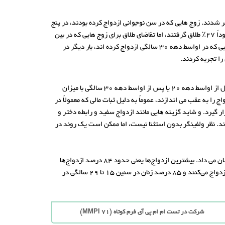
 2014 مرکز ملی رشد خانواده(NSFG) تکرار کرد، همان روندهای قبل ظاهر شدند. زوج هایی که در سن نوجوانی ازدواج کرده بودند، در پنج
سال اول زندگی حدود 38 درصد طلاق را تجربه کرده بودند؛ کسانی که در اوایل بیست سالگی ازدواج کرده بودند نیز بسیار آسیب پذیر هستند که حدوداً 27٪ طلاق گرفتند، اما تقاضای طلاق برای زوج هایی که در بین
25 و 29 سالگی ازدواج کرده بودند (14٪) و همچنین طلاق برای سنین 30 تا 34 (10٪) بود که کاهش چشمگیری را نشان می دهد. با این حال، زوج هایی که در اواسط دهه 30 سالگی ازدواج کرده اند، بار دیگر در
ولفینگر انواع متغیرهای جمعیت شناختی را کنترل کرد و شواهدی را یافت که در جهان امروز نیز دارای مصداق می باشد. بر طبق این یافته ها ازدواج قبل از اواسط دهه 20 یا پس از اواسط دهه 30 سالگی با میزان
گزینی یکی از دلایل افزایش درخواست طلاق در این رده سنی است: افرادی که تا اواسط 30 سالگی سن ازدواج را به عقب می اندازند، عموماً به دلیل ثبات مالی که معمولاً در
رار گیرد. و شاید گزینه هایی مانند ازدواج سفید و رابطه دختر و
یش از 30 سال می شود که در روابط متقابل موفق می شوند. نظر ولفینگر بدون استثنا نیست، اما ممکن است یک روند در
در آماری که درباره سن ازدواج در ایران مربوط به سال 1394 انجام شد میانگین رده سنی ازدواج پسران 20 تا 24 سال و دختران 15 تا 19 سال را نشان می داد. بیشترین ازدواج‌ها یعنی حدود 84 درصد ازدواج‌ها
برای مردان در سنین 20 تا 34 سالگی و حدود 79 درصد برای زنان در سنین 15 تا 29 سالگی ثبت شده، (86 درصد مردان در سن 20 تا 34 سالگی ازدواج می‌کنند و 85 درصد زنان در سنین 15 تا 29 سالگی در
شرکت در تست ام ام پی آی فرم کوتاه (71 MMPI)