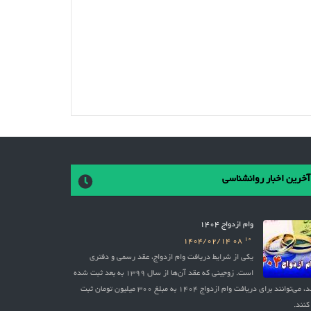
آخرین اخبار روانشناسی
وام ازدواج 1404
10
1404/02/14
08
یکی از شرایط دریافت وام ازدواج، عقد رسمی و دفتری
است. زوجینی که عقد آن‌ها از سال 1399 به بعد ثبت شده
باشد، می‌توانند برای دریافت وام ازدواج 1404 به مبلغ 300 میلیون تومان ثبت
کنند.