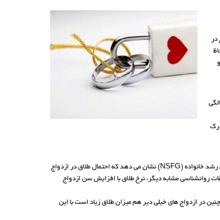
 در
اظ
و
ل صبر کنید. فردی که در 25 سالگی ازدواج می کند در مقایسه با کسی که در سن 20 سالگی
درک
نیکلاس ولفینگر، محقق جامعه شناسی، واقعیت جدیدی را کشف کرده است: تحلیل اخیر وی از داده های آماری سال های 2006 تا 2010 در بررسی ملی رشد خانواده (NSFG) نشان می دهد که احتمال طلاق در ازدواج
نظر می رسد بین 28 تا 32 سالگی باشد. بنابراین و بر اساس تحقیقات روانشناسی مشابه دیگر، نرخ طلاق با افزایش سن ازدواج
ست. همچنین در ازدواج های خیلی دیر هم میزان طلاق زیاد است با این