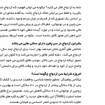
شما به ازدواج فکر می کنید؟ چگونه می توان فهمید که ازدواج شما
بگیرید یا فقط سن برایتان ملاک ازدواج باشد. به گفته مشاوران خ
بر اساس یک تصوری که از قدیم در میان مردم وجود داشته، افرادی ک
سن پایین و در نوجوانی، خطرناک ترین و پیش بینی کننده ترین معی
مالی محدود و بی ثبات و در مورد آینده شغلی خود نا مطمئن هستید.
حتی ذهن تان هنوز کامل نشده است. علاوه بر همه این‌ها، بسیاری ا
بنابراین ازدواج در سن پائین دارای سختی هایی می باشد
ازدواج می کند، 50% کمتر طلاق را تجربه می کند و تا کنون نیز این کاهش چشمگیر دیده شده است.
تصور اینکه ازدواج در سن بالاتر، موجب طلاق کمتری می شود احتما
واضح تری از خود و اهداف خود دارند و وقت کافی برای دانستن آن
امروزه شرایط سن ازدواج چگونه است؟
زوجین از نوجوانی تا 28 سالگی کاهش می یابد. همچنین نرخ طلاق از 32 سالگی تا میان سالی با افزایش سن افزایش می یابد.
مجله اسلیت (Slate) این یافته های جدید را “نظری
تفاوت که شاید تا حدودی کمتر احساسی و هیجانی هستند.