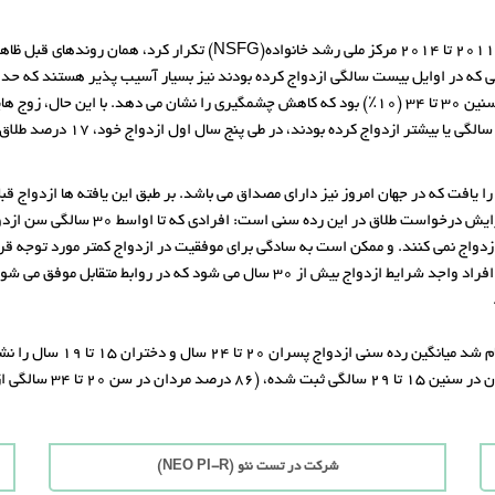
هنگامی که ولفینگر این تحقیقات را با استفاده از داده های سالهای 2011 تا
بالاتر طلاق همراه است. به عقیده او خود-
مالی ازدواج نمی کنند. و ممکن است به سادگی برای موفقیت در ازدواج کمتر مورد توجه ق
پسر بدون داشتن تعهد ازدواج به یکدیگر، موجب کاهش جمعیت افراد واجد شرایط ازدواج ب
شرکت در تست نئو (NEO PI-R)