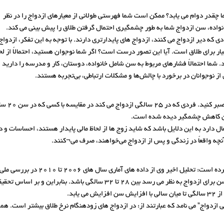
 چقدر دوام می یابد؟ ممکن است شما فهرستی طولانی از معیارهای ازدواج را در نظر
انواده، سن ازدواج شما به طور چشمگیری احتمال گرفتن طلاق را پیش بینی می کند.
ه دیر ازدواج می کنند، ازدواج های پایدارتری دارند. با توجه به این تفکر، ازدواج
ار برای طلاق است. آیا این تصور درست است؟ اگر شما نوجوان هستید، احتمالاً از لح
 شما احتمالاً فشارهای مربوط به سن شامل خانواده، دوستان، کار و مدرسه را دارید 
ز نوجوانان در برخورد با چالش‌ها و مشکلات ارتباطی، بی‌تجربه هستند.
شاخص های آماری نشان میدهد بهتر است برای ازدواج چند سا
ل دارد به این دلایل باشد که شاید زوج ها از لحاظ مالی پایدار هستند، احساسات و 
چه واقعاً در زندگی و پس از ازدواج می‌خواهند، صرف می¬کنند.
پس از 35 سالگی بیشتر از ازدواج در 30 سالگی است و بهترین سن برای ازدواج به 
ه کلیدهای طلایی ازدواج” می نامد که عبارتند از: در ازدواج های زودهنگام نرخ طلاق بیشتر ا