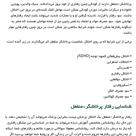
پرخاشگر-منفعل دارند از کودکی چنین رفتاری از خود بروز می‌داده‌اند. سبک والدین، پویایی
خانواده و دیگرات تاثیرات دوران کودکی ممکن است عوامل کمک کننده‌ای در بروز این اختلال
باشند. سوء رفتار با فرزند، نادیده گرفتن او و یا مجازات شدید می‌تواند باعث ایجاد رفتارهای
تهاجمی شود. سوء مصرف مواد و اعتماد به نفس پایین نیز از جمله عواملی هستند که منجر به
اینگونه رفتارها ممکن است شوند.شرایط سلامتی نیز ممکن است در بروز چنین رفتارهایی موثر
باشند.
برخی از این شرایط که بر روی اختلال شخصیت پرخاشگر منفعل اثر می‌گذارند در زیر آمده است.
• اختلال بیش‌فعالی کمبود توجه (ADHD)
• اختلالات اضطرابی
• افسردگی
• اختلال رفتاری
• اختلال دوقطبی
• اسکیزوفرنی
• سوء مصرف الکل
• سوء مصرف کوکائین
شناسایی رفتار پرخاشگر-منفعل
رفتار پرخاشگر-منفعل یک اختلال پزشکی نیست بنابراین پزشک نمی‌تواند آن را تشخیص دهد. با
این حال یک روانشناس متخصص آموزش دیده می‌تواند به شما در شناسایی این مشکل رفتاری
که نیاز به درمان دارد کمک کند. روانشناس معمولا سوالاتی درمورد علائم و رفتارهای شما، اینکه
از چه زمانی این رفتارها شروع شده و اثرات آن در زندگی، کار و روابط شما خواهد پرسید.اگر