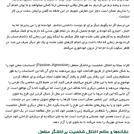
دست و پنجه نرم می کردیم. به طورمثال وقتی دوستمان ازما کمکی میخواهد و ما توان انجام آن
را نداریم، ممکن است دچار این تعارض شویم. در این لحظه نه گفتن برایمان سخت ترین کار
دنیاست…
می ترسم اگر نه بگویم دیگر برای او دوست داشتنی نباشم.. خواسته او را می پذیرم؛ اما به
اجبار.. اجباری که خودم بر خودم تحمیل کردم. در تمام طول مدتی که دارم به او کمک میکنم،
خشمگینم. و به کارهای عقب مانده خود فکر میکنم. به اینکه روی این زمانی که داشتم حساب باز
کرده بودم. زمانی که حالا داشت برای انجام کارهای عقب مانده ی یک نفر دیگر صرف می شد. در
ظاهر سکوت کرده ام اما از درون خودخوری می‌کنم:
افراد مبتلا به اختلال شخصیت پرخاشگر منفعل (Passive-Agressive) احساسات منفی خود را
به شکل ماهرانه‌ای از طریق اقدامات خود بروز می‌دهند به جای آن که این احساسات را به طور
مستقیم بیان کنند. این رفتار بین گفتار و رفتار آن‌ها تفاوت ایجاد می‌کند.برای شفاف کردن
موضوع برای شما با این مثال شروع می‌کنیم: فرض کنید که در محیط کاری شخصی یک طرحی را
پیشنهاد می‌دهد و شخص دیگری ذاتا مخالف این طرح است اما می‌گوید که با آن موافق است. از
آن جایی که این فرد درونا با این طرح مخالف است، در عمل از دنبال کردن این طرح به نحوی
سرپیچی می‌کند. این شخص ممکن است عمدا کارها را به موقع تحویل ندهد، دیر در جلسات
حاضر شود و یا به روش‌های مختلف این طرح را نادیده بگیرد.حال با مثال دیگری اختلال شخصیت
پرخاشگر منفعل را شفاف‌تر می‌کنیم: زنی با همسر خود که در حال مطالعه است در یک اتاق است.
زن از دست همسر خود عصبانی و ناراحت است اما به جای اینکه به او درباره‌ی ناراحتی خود حرفی
بزند صدای موزیک را بلند می‌کند تا به نحوی او را آزار دهد.
نشانه‌ها و علائم اختلال شخصیت پرخاشگر منفعل