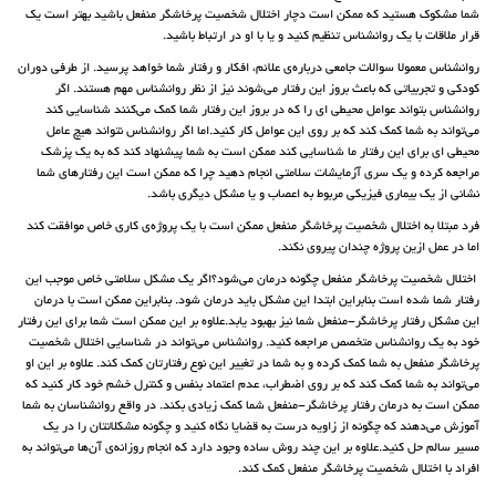
شما مشکوک هستید که ممکن است دچار اختلال شخصیت پرخاشگر منفعل باشید بهتر است یک
قرار ملاقات با یک روانشناس تنظیم کنید و یا با او در ارتباط باشید.
روانشناس معمولا سوالات جامعی درباره‌ی علائم، افکار و رفتار شما خواهد پرسید. از طرفی دوران
کودکی و تجربیاتی که باعث بروز این رفتار می‌شوند نیز از نظر روانشناس مهم هستند. اگر
روانشناس بتواند عوامل محیطی ای را که در بروز این رفتار شما کمک می‌کنند شناسایی کند
می‌تواند به شما کمک کند که بر روی این عوامل کار کنید.اما اگر روانشناس نتواند هیچ عامل
محیطی ای برای این رفتار ما شناسایی کند ممکن است به شما پیشنهاد کند که به یک پزشک
مراجعه کرده و یک سری آزمایشات سلامتی انجام دهید چرا که ممکن است این رفتارهای شما
نشانی از یک بیماری فیزیکی مربوط به اعصاب و یا مشکل دیگری باشد.
فرد مبتلا به اختلال شخصیت پرخاشگر منفعل ممکن است با یک پروژه‌ی کاری خاص موافقت کند
اما در عمل ازین پروژه چندان پیروی نکند.
اختلال شخصیت پرخاشگر منفعل چگونه درمان می‌شود؟اگر یک مشکل سلامتی خاص موجب این
رفتار شما شده است بنابراین ابتدا این مشکل باید درمان شود. بنابراین ممکن است با درمان
این مشکل رفتار پرخاشگر-منفعل شما نیز بهبود یابد.علاوه بر این ممکن است شما برای این رفتار
خود به یک روانشناس متخصص مراجعه کنید. روانشناس می‌تواند در شناسایی اختلال شخصیت
پرخاشگر منفعل به شما کمک کرده و به شما در تغییر این نوع رفتارتان کمک کند. علاوه بر این او
می‌تواند به شما کمک کند که بر روی اضطراب، عدم اعتماد بنفس و کنترل خشم خود کار کنید که
ممکن است به درمان رفتار پرخاشگر-منفعل شما کمک زیادی بکند. در واقع روانشناسان به شما
آموزش می‌دهند که چگونه از زاویه درست به قضایا نگاه کنید و چگونه مشکلاتتان را در یک
مسیر سالم حل کنید.علاوه بر این چند روش ساده وجود دارد که انجام روزانه‌ی آن‌ها می‌تواند به
افراد با اختلال شخصیت پرخاشگر منفعل کمک کند.