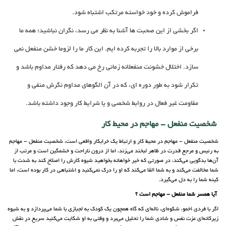
فراموش کرده و خود خواسته مرتکب اشتباه شود.
اگر بخشی از این صحبت ها آشنا به نظر می رسد، نگران نباشید؛ همه ما
برخی از موارد بالا را تجربه کرده ایم. این کار ما را لزوما خشن منفعل نمی
سازد. اختلال خشونت منفعلانه زمانی رخ می دهد که رفتار مداوم باشد و
تکرار شود به طور دوره ای، که در آن الگوهای مداوم نگرش منفی و
مقاومت غیر فعال در روابط شخصی و یا شرایط کار وجود داشته باشد.
شخصیت منفعل - مهاجم در محیط کار
شخصیت منفعل - مهاجم در محیط کار و ارتباط یک خرابکار واقعی است، شخصیت منفعل - مهاجم
به رئیس و مرجع قدرت در ظاهر لبخند می‌زند، اما از درون ناراحت و خشمگین است و مرتب از
آن‌ها بدگویی می‌کند، در صورتی که خیر خواهانه بخواهید شیوه کارش را اصلاح کند به شدت با
شما مخالفت می‌کند و به شما القا می‌کند که او را درک نمی‌کنید و اشتباهی در کار بوده است، اما
کینه شما را به دل می‌گیرد.
آیا همسر شما منفعل - مهاجم است ؟
اگر با فردی اخمو، شکوه‌ای، ناله‌ای که گاه همچون یک کودک به لجبازی با شما می‌پردازد و به شیوه
زیرکانه‌ای عزت نفس و شادی شما را تحلیل می‌برد و وقتی به او شکایت می‌کنید سریع در نقش