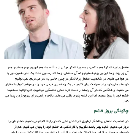
منفعل یا پرخاشگر؟ هم منفعل، و هم پرخاشگر. برخی از ما آدم ها، هم این ور بوم هستیم؛ هم
آن ور بوم. و نه این ور بوم هستیم و نه آن سمتش. و به اندازه طول مدت یک عمر، همین طور پا
در هوا می مانیم. در شخصیت منفعل پرخاشگر در چنین حالتی به سر می بریم. نمی توانیم
خواسته های خود را با صراحت بیان کنیم. در یک رابطه بین فردی خود را در موقعیت وابسته قرار
می دهیم. و هنگامی که در آن رابطه از دست فرد مقابل خشمگین میشویم، نمی توانیم مستقیما
خشم خود را بروز دهیم. اما این خشم پابرجا باقی می ماند. بالاخره راهی برای بیرون زدن پیدا می
کند.
چگونگی بروز خشم
در شخصیت منفعل پرخاشگر ازطریق کارشکنی هایی که در رابطه انجام می دهیم، خشم مان را
بروز می دهیم. شاید بهتر باشد بگوییم با کارشکنی ها خشم خود را پنهان می کنیم. هم از
خودمان و هم از دیگران. چرا که اگر شجاعت ابراز آن را داشتیم، با مشکلات کمتری در رابطه