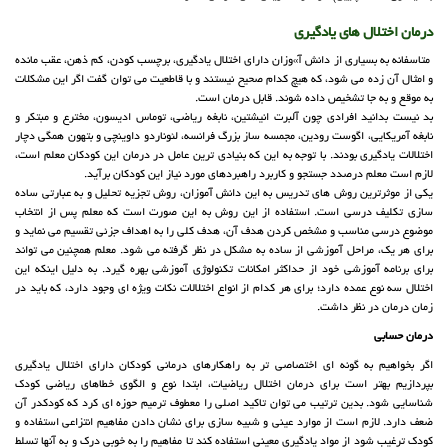
درمان اختلال های یادگیری
متاسفانه به بسیاری از دانش آ»وزان دارای اختلال یادگیری، برچسب کودن، کم ذهن، عقب مانده
و امثال آن زده می شود، که هیچ کدام صحیح نیستند و با قاطعیت می توان گفت اگر این مشکلات
به موقع و به جا تشخیص داده شوند. قابل درمان است.
بد نیست بدانید افرادی چون آلبرت انیشتین، نابغه ریاضی، توماس ادیسون، مخترع و مبتکر و
نابغه آمریکایی، اگوست رودین، مجمسه ساز بزرگ فرانسه، لئوناردو داوینچی و بتهون همگی دچار
اختلالات یادگیری بودند. با توجه به این که بنیادی ترین عامل در درمان این کودکان معلم است،
لازم است معلم درصدد جستجو و کاربرد راهبردهای مورد نیاز این کودکان برآید.
یکی از موثرترین روش های تدریس به این دانش آموزان، روش تجزیه تحلیل و به عبارتی ساده
سازی تکلیف درسی است. استفاده از این روش به این صورت است که معلم پس از انتخاب
موضوع درسی مناسب و مشخص کردن هدف آن، هدف کلی را به اهداف جزئی تقسیم می نماید و
برای هر یک، مراحل آموزشی از ساده به مشکل در نظر گرفته می شود. معلم همچنین می تواند
برای برنامه آموزشی خود از حداکثر امکانات تکنولوژی آموزشی بهره گیرد. به دلیل اینکه این
اختلال سه نوع عمده دارد؛ برای هر کدام از انواع اختلالات نکات ویژه ای وجود دارد، که باید در
زمان درمان در نظر داشت.
درمان حسابی
اگر بخواهیم به گونه ای اختصاصی تر به راهکارهای درمانی کودکان دارای اختلال یادگیری
بپردازیم بهتر است برای درمان اختلال ریاضیات، ابتدا نوع و الگوی خطاهای ریاضی کودک
شناسایی شود. بدین ترتیب می توان تاکید اصلی را معطوف ترمیم حوزه ای کرد که کودکدر آن
ضعف دارد. لازم است از موارد عینی و شبیه سازی برای نشان دادن مفاهیم انتزاعی استفاده و
کودک ترغیب شود از مواد یادگیری معینی استفاده کند تا مفاهیم را به خوبی درک و به آنها تسلط