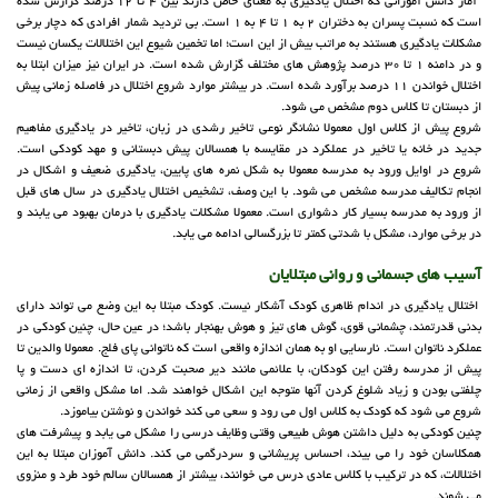
آمار دانش آموزانی که اختلال یادگیری به معنای خاص دارند بین 4 تا 12 درصد گزارش شده
است که نسبت پسران به دختران 2 به 1 تا 4 به 1 است. بی تردید شمار افرادی که دچار برخی
مشکلات یادگیری هستند به مراتب بیش از این است؛ اما تخمین شیوع این اختلالات یکسان نیست
و در دامنه 1 تا 30 درصد پژوهش های مختلف گزارش شده است. در ایران نیز میزان ابتلا به
اختلال خواندن 11 درصد برآورد شده است. در بیشتر موارد شروع اختلال در فاصله زمانی پیش
از دبستان تا کلاس دوم مشخص می شود.
شروع پیش از کلاس اول معمولا نشانگر نوعی تاخیر رشدی در زبان، تاخیر در یادگیری مفاهیم
جدید در خانه یا تاخیر در عملکرد در مقایسه با همسالان پیش دبستانی و مهد کودکی است.
شروع در اوایل ورود به مدرسه معمولا به شکل نمره های پایین، یادگیری ضعیف و اشکال در
انجام تکالیف مدرسه مشخص می شود. با این وصف، تشخیص اختلال یادگیری در سال های قبل
از ورود به مدرسه بسیار کار دشواری است. معمولا مشکلات یادگیری با درمان بهبود می یابند و
در برخی موارد، مشکل با شدتی کمتر تا بزرگسالی ادامه می یابد.
آسیب های جسمانی و روانی مبتلایان
اختلال یادگیری در اندام ظاهری کودک آشکار نیست. کودک مبتلا به این وضع می تواند دارای
بدنی قدرتمند، چشمانی قوی، گوش های تیز و هوش بهنجار باشد؛ در عین حال، چنین کودکی در
عملکرد ناتوان است. نارسایی او به همان اندازه واقعی است که ناتوانی پای فلج. معمولا والدین تا
پیش از مدرسه رفتن این کودکان، با علائمی مانند دیر صحبت کردن، تا اندازه ای دست و پا
چلفتی بودن و زیاد شلوغ کردن آنها متوجه این اشکال خواهند شد. اما مشکل واقعی از زمانی
شروع می شود که کودک به کلاس اول می رود و سعی می کند خواندن و نوشتن بیاموزد.
چنین کودکی به دلیل داشتن هوش طبیعی وقتی وظایف درسی را مشکل می یابد و پیشرفت های
همکلاسان خود را می بیند، احساس پریشانی و سردرگمی می کند. دانش آموزان مبتلا به این
اختلالات، که در ترکیب با کلاس عادی درس می خوانند، بیشتر از همسالان سالم خود طرد و منزوی
می شوند.