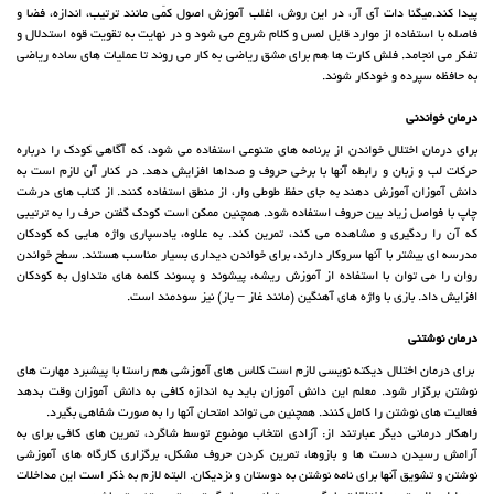
پیدا کند.میگنا دات آی آر، در این روش، اغلب آموزش اصول کمّی مانند ترتیب، اندازه، فضا و
فاصله با استفاده از موارد قابل لمس و کلام شروع می شود و در نهایت به تقویت قوه استدلال و
تفکر می انجامد. فلش کارت ها هم برای مشق ریاضی به کار می روند تا عملیات های ساده ریاضی
به حافظه سپرده و خودکار شوند.
درمان خواندنی
برای درمان اختلال خواندن از برنامه های متنوعی استفاده می شود، که آگاهی کودک را درباره
حرکات لب و زبان و رابطه آنها با برخی حروف و صداها افزایش دهد. در کنار آن لازم است به
دانش آموزان آموزش دهند به جای حفظ طوطی وار، از منطق استفاده کنند. از کتاب های درشت
چاپ با فواصل زیاد بین حروف استفاده شود. همچنین ممکن است کودک گفتن حرف را به ترتیبی
که آن را ردگیری و مشاهده می کند، تمرین کند. به علاوه، یادسپاری واژه هایی که کودکان
مدرسه ای بیشتر با آنها سروکار دارند، برای خواندن دیداری بسیار مناسب هستند. سطح خواندن
روان را می توان با استفاده از آموزش ریشه، پیشوند و پسوند کلمه های متداول به کودکان
افزایش داد. بازی با واژه های آهنگین (مانند غاز – باز) نیز سودمند است.
درمان نوشتنی
برای درمان اختلال دیکته نویسی لازم است کلاس های آموزشی هم راستا با پیشبرد مهارت های
نوشتن برگزار شود. معلم این دانش آموزان باید به اندازه کافی به دانش آموزان وقت بدهد
فعالیت های نوشتن را کامل کنند. همچنین می تواند امتحان آنها را به صورت شفاهی بگیرد.
راهکار درمانی دیگر عبارتند از: آزادی انتخاب موضوع توسط شاگرد، تمرین های کافی برای به
آرامش رسیدن دست ها و بازوها، تمرین کردن حروف مشکل، برگزاری کارگاه های آموزشی
نوشتن و تشویق آنها برای نامه نوشتن به دوستان و نزدیکان. البته لازم به ذکر است این مداخلات