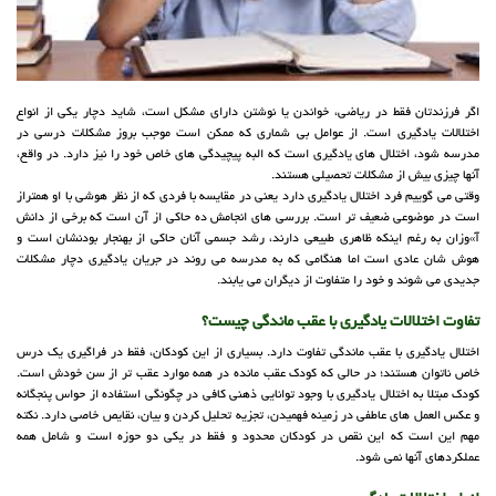
اگر فرزندتان فقط در ریاضی، خواندن یا نوشتن دارای مشکل است، شاید دچار یکی از انواع
اختلالات یادگیری است. از عوامل بی شماری که ممکن است موجب بروز مشکلات درسی در
مدرسه شود، اختلال های یادگیری است که البه پیچیدگی های خاص خود را نیز دارد. در واقع،
آنها چیزی بیش از مشکلات تحصیلی هستند.
وقتی می گوییم فرد اختلال یادگیری دارد یعنی در مقایسه با فردی که از نظر هوشی با او همتراز
است در موضوعی ضعیف تر است. بررسی های انجامش ده حاکی از آن است که برخی از دانش
آ»وزان به رغم اینکه ظاهری طبیعی دارند، رشد جسمی آنان حاکی از بهنجار بودنشان است و
هوش شان عادی است اما هنگامی که به مدرسه می روند در جریان یادگیری دچار مشکلات
جدیدی می شوند و خود را متفاوت از دیگران می یابند.
تفاوت اختلالات یادگیری با عقب ماندگی چیست؟
اختلال یادگیری با عقب ماندگی تفاوت دارد. بسیاری از این کودکان، فقط در فراگیری یک درس
خاص ناتوان هستند؛ در حالی که کودک عقب مانده در همه موارد عقب تر از سن خودش است.
کودک مبتلا به اختلال یادگیری با وجود توانایی ذهنی کافی در چگونگی استفاده از حواس پنجگانه
و عکس العمل های عاطفی در زمینه فهمیدن، تجزیه تحلیل کردن و بیان، نقایص خاصی دارد. نکته
مهم این است که این نقص در کودکان محدود و فقط در یکی دو حوزه است و شامل همه
عملکردهای آنها نمی شود.