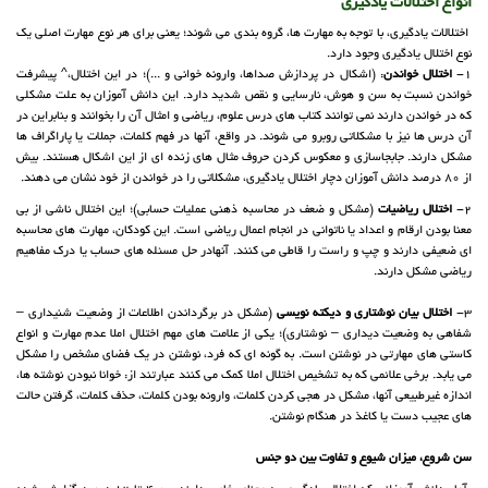
انواع اختلالات یادگیری
اختلالات یادگیری، با توجه به مهارت ها، گروه بندی می شوند؛ یعنی برای هر نوع مهارت اصلی یک
نوع اختلال یادگیری وجود دارد.
1-
اختلال خواندن
: (اشکال در پردازش صداها، وارونه خوانی و ...)؛ در این اختلال،^ پیشرفت
خواندن نسبت به سن و هوش، نارسایی و نقص شدید دارد. این دانش آموزان به علت مشکلی
که در خواندن دارند نمی توانند کتاب های درس علوم، ریاضی و امثال آن را بخوانند و بنابراین در
آن درس ها نیز با مشکلاتی روبرو می شوند. در واقع، آنها در فهم کلمات، جملات یا پاراگراف ها
مشکل دارند. جابجاسازی و معکوس کردن حروف مثال های زنده ای از این اشکال هستند. بیش
از 80 درصد دانش آموزان دچار اختلال یادگیری، مشکلاتی را در خواندن از خود نشان می دهند.
2-
اختلال ریاضیات
(مشکل و ضعف در محاسبه ذهنی عملیات حسابی)؛ این اختلال ناشی از بی
معنا بودن ارقام و اعداد یا ناتوانی در انجام اعمال ریاضی است. این کودکان، مهارت های محاسبه
ای ضعیفی دارند و چپ و راست را قاطی می کنند. آنهادر حل مسئله های حساب یا درک مفاهیم
ریاضی مشکل دارند.
3-
اختلال بیان نوشتاری و دیکته نویسی
(مشکل در برگرداندن اطلاعات از وضعیت شنیداری –
شفاهی به وضعیت دیداری – نوشتاری)؛ یکی از علامت های مهم اختلال املا عدم مهارت و انواع
کاستی های مهارتی در نوشتن است. به گونه ای که فرد، نوشتن در یک فضای مشخص را مشکل
می یابد. برخی علائمی که به تشخیص اختلال املا کمک می کنند عبارتند از: خوانا نبودن نوشته ها،
اندازه غیرطبیعی آنها، مشکل در هجی کردن کلمات، وارونه بودن کلمات، حذف کلمات، گرفتن حالت
های عجیب دست یا کاغذ در هنگام نوشتن.
سن شروع، میزان شیوع و تفاوت بین دو جنس