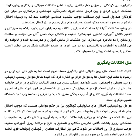
بنابراین، این کودکان از میزان خطر بالاتری برای داشتن مشکلات هیجانی و رفتاری برخوردارند.
مشکلات درون فردی و بین فردی مانند انزوا، افسردگی، خودکشی و بزهکاری در میان این
کودکان متداول است. این مشکلات موجب تشدید مسائلی خواهند شد که به وسیله اختلال
یادگیری به وجود آمده و ممکن است به پیامدهای منفی جدی در بزرگسالی بینجامند.
در واقع، مشکلات آنها تنها به افت تحصیلی و اتلاف بودجه پایان نمی پذیرد بلکه به سرزنش و
تحقیر دانش آموزان، تشکیل خودپنداره ضعیف و کاهش عزت نفس آنان می انجامد و سلامت
روانشان را به مخاطره می اندازد. این مشکلات از دانش آموزان و مدرسه به خانه و خانواده راه
می گشاید و اضطراب و ناخشنودی به بار می آورد. در نتیجه اختلالات یادگیری می تواند آسیب
سختی را به بهداشت روانی جامعه وارد کند.
علل اختلالات یادگیری
ثابت شده است علل بروز ناتوانی های یادگیری نسبتا مبهم است اما به طور کلی می توان در
ارتتباط با علت این اختلال ها به عوامل فراوانی اشاره کرد، که البته شامل عوامل زیستی، ژنتیکی،
روانی، محیطی و اجتماعی است. شواهد ژنتیکی نشان می دهد اختلالات یادگیری در برخی خانواده
ها بیش از دیگران است. از نظر فیزیولوژیکی بسیاری از متخصصان بر این باورند علل اساسی و
عمده اختلالات یادگیری ناشی از آسیب دیدگی مغزی شدید یا جزئی و صدمه وارده به دستگاه
عصبی مرکزی است.
عوامل بیوشیمیایی اختلال های متابولیکی گوناگون نیز در حکم عواملی هستند که موجب اختلال
های یادگیری می شوند؛ مثل هایپوگلیسمی، کم کاری تیروئید و غیره. ممکن است کودکان مبتلا به
این اختلالات، در عملکردهای روانی پایه مانند ادراک، به یادآوری و شکل دادن به مفاهیم، با
مشکلاتی روبرو باشند. گاهی تدریس ناکافی و ناصحیح یا طرح و برنامه ریزی آموزشی ضعیف
موجب بسیاری از این اختلالات می شود. گاهی نیز انتظارات معلمان از کودکان (توقعات فوق العاده
بالا یا فوق العاده پایین) در نحوه تدریس آنان اثر می گذارد.