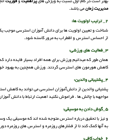
بهتر است در گام اول نسبت به ویژگی های
پراهمیت
و
فوریت
انجا
مدیریت زمان
می باشد.
2_ ترتیب اولویت‌ ها:
شناخت و تعیین اولویت‌ ها برای دانش‌ آموزان استرسی موجب یک 
از احساس استرس و اظطراب به مرور کاسته شود.
3_فعالیت‌ های ورزشی:
همان طور که میدانیم ورزش برای همه افراد بسیار فایده دارد که
کاهش هورمون‌ های استرسی گردند. ورزش همچنین به بهبود خوا
4_پشتیبانی والدین:
پشتیانی والدین از دانش‌آموزان استرسی می‌ تواند به کاهش استرس
مواجهه با چالش ها . فراموش نکنید اهمیت ارتباط با دانش‌ آموزا
5_گوش دادن به موسیقی:
و نیز با تحقیق درباره استرس متوجه شده اند که موسیقی یک وس
به آنها کمک کند تا از فشارهای روزمره و استرس های روزمره دو
6_خواب کافی: