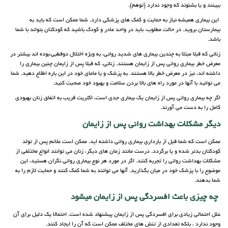
ببینند و یا بشنوند که وجود ندارد (توهم).
این بیماری همیشه نیاز به حمایت و کمک های پزشکی دارد. شما ممکن است که باید به
بیمارستان بروید. در حالت مطلوب، باید در واحد مادر و کودک باشید که کودکتان بتواند با شما
باشد.
زنانی که قبلا مبتلا به چندین بیماری های شدید روانی، به ویژه اختلال دوقطبی،بوده اند بیشتر در
معرض خطر بیماری روانی پس از زایمان هستند. زنانی، که قبلا پس از زایمان چنین بیماری را
داشته اند، نیز در معرض خطر بالا هستند. به پزشک و یا مامای خود در این باره اطلاع دهید. شما
می توانید با آنها در مورد راه های بالا بردن سلامت و بهبود خود صحبت کنید.
اگر چه بیماری روانی پس از زایمان یک بیماری جدی است، اکثریت قریب به اتفاق زنان بهبودی
کامل را به دست می آورند.
دیگر مشکلات بهداشت روانی پس از زایمان
ممکن است که شما قبل از بارداری بیماری روانی داشته اید. ممکن است علائم پس از تولد
کودکتان بدتر شده و یا برگردد. درست مانند زمان های دیگر، زنان می توانند انواع مختلفی از
مشکلات بهداشت روانی را تجربه کنند. اگر در مورد هر نوع بیماری روانی نگران هستید، این
موضوع را با پزشک خود در میان بگذارید. آنها می توانند به شما کمک کنند و حمایت لازم را به
شما بدهند.
چه چیزی باعث افسردگی پس از زایمان میشود
علل احتمالی زیادی برای افسردگی پس از زایمان پیشنهاد شده است. احتمالا یک دلیل برای آن
وجود ندارد ، بلکه تعدادی از تنش های مختلف ممکن است که آن را ایجاد کنند.