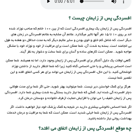
افسردگی پس از زایمان چیست ؟
افسردگی پس از زایمان یک بیماری افسردگی است که از بین 100 خانم که صاحب نوزاد شده
اند بر روی 10 تا 15 نفر آنها تاثیر میگذارد. علائم آن مشابه به علائم افسردگی در زمان های
دیگر است. که شامل کم خلق و خوی بودن و سایر علایم دیگر که به مدت حداقل دو هفته به طول
بی انجامند است. بسته به شدت آن، شما ممکن است برای مراقبت از خود و نوزاد خود با مشکل
مواجه شوید . ممکن است کارهای ساده و آسان برای شما سخت و دشوار به نظر آیند.
گاهی اوقات یک دلیل آشکار برای افسردگی پس از زایمان وجود دارد، اما نه همیشه. شما ممکن
است احساس پریشانی و یا حتی احساس گناه کنید زیرا که شما انتظار دارید از داشتن نوزاد
خوشحالی کنید. با این حال، افسردگی پس از زایمان می تواند برای هر کسی اتفاق افتد و این
تقصیر شما نیست.
هرگز برای کمک خواستن دیر نیست. شما میتوانید بهتر شوید، حتی اگر شما برای مدت طولانی
دچار افسرده گی شده اید. کمکی که شما نیاز دارید بستگی به شدت بیماری شما دارد. افسردگی
پس از زایمان خفیف را می توان با افزایش حمایت ازطرف خانواده و دوستان درمان کرد.
اگر شما احساس ناخوشی بیشتری دارید در نتیجه به کمک پزشک خود نیاز خواهید داشت. اگر
افسردگی پس از زایمان شما خیلی شدید است، ممکن است که شما به مراقبت و درمان خدمات
بهداشت روانی نیاز داشته باشید.
چه موقع افسردگی پس از زایمان اتفاق می افتد؟