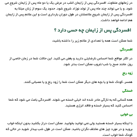
در زمانهای متفاوت. افسردگی پس از زایمان اغلب در عرض یک یا دو ماه پس از زایمان شروع می
شود. و یا می تواند چند ماه پس از تولد نوزاد شروع شود. حدود یک سوم از زنان مبتلا به
افسردگی پس از زایمان شروع علائمشان در طول دوران بارداری است و این علائم پس از زایمان
هم ادامه خواهد داشت.
افسردگی پس از زایمان چه حسی دارد ؟
شما ممکن است همه یا تعدادی از علائم زیر را داشته باشید:
افسردگی
در اکثر مواقع شما احساس نارضایتی دارید و بغض می کنید. این حالات شما در زمان خاصی از
روز، مانند صبح یا شب/غروب ممکن است بدتر شود.
زود رنج
همسر، کودک شما و یا بچه های دیگر ممکن است شما را زود رنج و یا عصبانی کنند.
خستگی
همه کسانی که به تازگی مادر شده اند خیلی خسته می شوند. افسردگی باعث می شود که شما
احساس کنید که بسیار خسته و فاقد انرژی هستید.
بی خوابی
با اینکه بسیار خسته هستید ولی نمی توانید بخوابید. ممکن است دراز بکشید بدون اینکه خواب
بروید و در مورد چیز های مختلف نگران باشید. ممکن است در طول شب بیدار شوید در حالی که
کودک شما خواب است.