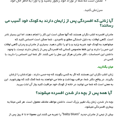
ممکن است که شما از نوزاد خود رنجور باشید و یا اورا به خاطر حال خود
سرزنش کنید.
آیا زنانی که افسردگی پس از زایمان دارند به کودک خود آسیب می
رسانند؟
مادران افسرده اغلب نگران هستند که آنها ممکن است این کار را انجام دهند، اما این بسیار نادر
است. گاهی اوقات، به دلیل خستگی مطلق و ناامیدی ، شما ممکن است احساس کنید که
میخواهید به کودک خود ضربه بزنید و یا او را تکان دهید. بسیاری از مادران و پدران گاهی اوقات
این حس را دارند و این فقط مخصوص کسانی که افسردگی پس از زایمان دارند نیست. با وجود
داشتن این احساسات ، اکثر مادران هرگز این عمل را نمی کنند. اگر شما این احساس را دارید، با
کسی در
میان بگذارید.
زنان اغلب نگران این هستند که اگر به کسی بگویند که چه حسی دارند ، نوزادشان را ازشان
بگیرند. در واقع دکتر شما، مراقب بهداشت و ماما می خواهند به شما کمک کند که بهترشوید. این
به معنی است که شما می توانید در خانه از کودک خود مراقبت کنید واز آن لذت ببرید.
آیا همه پس از بچه دار شدن افسرده میشوند؟
بچه دار شدن، زمان یک تغییر بزرگ است. داشتن عواطف مختلف معمول است. هر کس مبتلا به
بیماری افسردگی نمیشود.
بیش از نیمی از مادران جدید "baby blues" را تجربه می کنند.این معمولا 3 تا 4 روز پس از