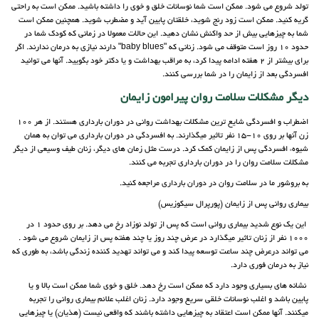
تولد شروع می شود. ممکن است شما نوسانات خلق و خوی را داشته باشید. ممکن است به راحتی
گریه کنید. ممکن است زود رنج شوید، خلقتان پایین آید و مضطرب شوید. همچنین ممکن است
شما به چیزهایی بیش از حد واکنش نشان دهید. این حالات معمولا در زمانی که کودک شما در
حدود 10 روز است متوقف می شود. زنانی که "baby blues" دارند نیازی به درمان ندارند. اگر
برای بیشتر از 2 هفته ادامه پیدا کرد، به مراقب بهداشت و یا دکتر خود بگویید. آنها می توانید
افسردگی بعد از زایمان را در شما بررسی کنند.
دیگر مشکلات سلامت روان پیرامون زایمان
اضطراب و افسردگی شایع ترین مشکلات بهداشت روانی در دوران بارداری هستند. از هر 100
زن آنها بر روی 10-15 نفر تاثیر میگذارند. به افسردگی در دوران بارداری می توان به همان
شیوهء افسردگی پس از زایمان کمک کرد. درست مثل زمان های دیگر، زنان طیف وسیعی از دیگر
مشکلات سلامت روان را در دوران بارداری تجربه می کنند.
به بروشور ما در سلامت روان در دوران بارداری مراجعه کنید.
بیماری روانی پس از زایمان (پورپرال سیکوزیس)
این یک نوع شدید بیماری روانی است که پس از تولد نوزاد رخ می دهد. بر روی حدود 1 در
1000 نفر از زنان تاثیر میگذارد در عرض چند روز یا چند هفته پس از زایمان شروع می شود .
می تواند درعرض چند ساعت توسعه پیدا کند و می تواند تهدید کننده زندگی باشد، به طوری که
نیاز به درمان فوری دارد.
نشانه های بسیاری وجود دارد که ممکن است رخ دهد. خلق و خوی شما ممکن است بالا و یا
پایین باشد و اغلب نوسانات خلقی سریع وجود دارد. زنان اغلب علائم بیماری روانی را تجربه
میکنند. آنها ممکن است اعتقاد به چیزهایی داشته باشند که واقعی نیست (هذیان) یا چیزهایی