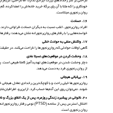
ناراحتی بر سر رخدادهای بزرگ ایرادی ندارد؛ اما ناراحتی، گریه‌ز
خودکاری را که مثلا با آن پای برگهٔ خرید خانه‌اش را امضا کرده، گ
روان رنجوری مبتلاست.
16. حسادت
افراد روان‌رنجور، اغلب نسبت به دیگران حسادت فراوانی دارند. آن
خواسته‌هایی را با رفتارهای روان‌رنجورانه نشان می‌دهند؛ رفتاره
17. واکنش منفی به حوادث خنثی
گاهی اوقات حوادثی که روان‌رنجورها را ناراحت می‌کند، در حقیقت
18. وحشت کردن در موقعیت‌های نسبتا عادی
از روان رنجوری فرد به دست می‌دهد.
19. بی‌ثباتی هیجانی
روان‌رنجورها خیلی راحت و با کوچک‌ترین رخدادی تعادل هیجانی خ
شوند. نمی‌توان روی این آدم‌ها حساب کرد. ازاین‌رو، اطرافیان‌شان 
20. ناتوانی در پیشبرد زندگی روزمره، پس از یک اتفاق‌ بزرگ و نامربوط
اختلال استرس پس از سانحه (PTSD
روان رنجوری است.