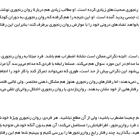
بارهٔ روان‌رنجورها و روان رنجوری صحبت‌های زیادی کرده است. او مطالب زیادی هم دربارهٔ روان رنجو
یعت جنسی پدید آمده است. او این نتیجه را هم گرفته که روان رنجوری به دوران کودک
‌خواهد تضادهای درونی خود را با عوارض روان رنجوری برطرف کند؛ بنابراین این رفتار
 است. البته نگرانی ممکن است نشانهٔ اضطراب هم باشد. فرد مبتلا به روان رنجوری د
 مدام در این مورد سوال هم می‌کند. مسلما رابطه با فردی که مدام می‌پرسد آیا مر
‌شود این نگرانی بیش از حد است، طوری که نمی‌تواند تمرکز کند یا کار خود را انج
یص نمی‌دهند؛ اما رفتارهای روان رنجوری هنوز هم مشکل ذهنی مختصر، ولی غالبی ق
فتارهایی از خود نشان بدهند. روان‌نژندی یا روان رنجوری اختلال روانی‌ای تلقی م
م چه‌بسا مضطرب باشید؛ ولی از آن مطلع نباشید. هر فردی، روان رنجوریِ ویژهٔ خودش را 
ت فرد روان‌رنجور، اطرافیانش را مستاصل می‌کند؛ آن هم بدون آنکه خودش متوجه ب
 بگذارید چند رفتار رایج روان‌رنجورها را بررسی کنیم و ببینیم شما هم این رفتارها