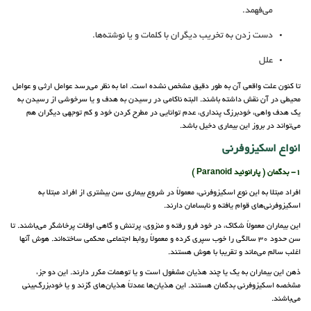
می‌فهمد.
دست زدن به تخریب دیگران با کلمات و یا نوشته‌ها.
علل‌
تا کنون علت‌ واقعی‌ آن‌ به طور دقیق مشخص‌ نشده‌ است‌. اما به‌ نظر می‌رسد عوامل‌ ارثی‌ و عوامل‌
محیطی در آن‌ نقش‌ داشته‌ باشند. البته ناکامی در رسیدن به هدف و یا سرخوشی از رسیدن به
یک هدف واهی، خود‌برزگ پنداری، عدم توانایی در مطرح کردن خود و کم توجهی دیگران هم
می‌تواند در بروز این بیماری دخیل باشد.
انواع اسکیزوفرنی
1- بدگمان ( پارانوئید Paranoid )
افراد مبتلا به این نوع اسکیزوفرنی، معمولاً در شروع بیماری سن بیشتری از افراد مبتلا به
اسکیزوفرنی‌های قوام یافته و نابسامان دارند.
این بیماران معمولاً شکاک، در خود فرو رفته و منزوی، پرتنش و گاهی اوقات پرخاشگر می‌باشند. تا
سن حدود 30 سالگی را خوب سپری کرده و معمولاً روابط اجتماعی محکمی ساخته‌اند. هوش آنها
اغلب سالم می‌ماند و تقریبا با هوش هستند.
ذهن این بیماران به یک یا چند هذیان مشغول است و یا توهمات مکرر دارند. این دو جز،
مشخصه اسکیزوفرنی بدگمان هستند. این هذیان‌ها عمدتاً هذیان‌های گزند و یا خودبزرگ‌بینی
می‌باشند.