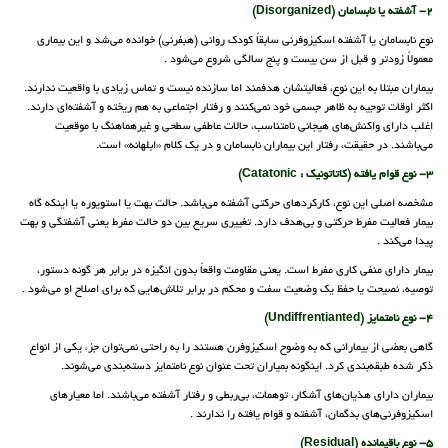
2- آشفته یا نابسامان (Disorganized)
نوع نابسامان یا آشفته اسکیزوفرنی سابقاً کودک روانی (هبفرنی) خوانده می‌شد و این بیماری
معمولاً زودتر و قبل از سن بیست و پنج سالگی شروع می‌شود .
بیماران مبتلا به این نوع، فعالیتشان هدفمند اما سازنده نیست و تماس زیادی با واقعیت ندارند.
اکثر اوقات توجیه به ظاهر جسمی خود نمی‌کنند و رفتار اجتماعی به هم ریخته و آشفته‌ای دارند.
اغلب دارای واکنش‌های هیجانی نامتناسب، حالات عاطفی سطحی و غیرهماهنگ با موقعیت
می‌باشند. در حقیقت، رفتار این بیماران نابسامان و در یک کلام «ابلهانه» است.
3- نوع قوام یافته (کاتاتونیک : Catatonic)
مشخصه اصلی این نوع، کارکردهای حرکتی آشفته می‌باشد. حالت بهت یا استویوره یا اینکه گاه
بیمار فعالیت مفرط حرکتی و بی‌هدف دارد. تغییری سریع بین دو حالت مفرط یعنی آشفتگی و بهت
پیدا می‌کند .
بیمار دارای منفی کاری مفرط است. یعنی مقاومت واقعاً بدون انگیزه در برابر هر گونه دستور،
توصیه، نصیحت یا حفظ یک وضعیت سفت و محکم در برابر تلاش‌هایی که برای اصلاح او می‌شود .
4- نوع نامتمایز (Undiffrentianted)
گاهی بعضی از بیمارانی که به وضوح اسکیزوفرن هستند را به راحتی نمی‌توان جزء یکی از انواع
ذکر شده طبقه‌بندی کرد. اینگونه بمیاران تحت عنوان نوع نامتمایز دسته‌بندی می‌شوند.
بیماران دارای هذیان‌های آشکار، توهمات، بی‌ربطی و رفتار آشفته می‌باشند. اما معیارهای
اسکیزوفرنی‌های بدگمان، آشفته و قوام یافته را ندارند .
5- نوع باقیمانده (Residual)