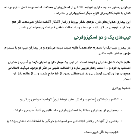
بیماران به طور مداوم دارای شواهد اختلالی از اسکیزوفرنی هستند، اما مجموعه کامل علایم مرحله
فعال یا علایم کافی برای انواع دیگر اسکیزوفرنی را ندارند .
این بیماری هذیان‌های بارز، توهم،‌ تفکر بی‌ربط و رفتار آشکار آشفته نشان نمی‌دهد. اگر هم
هذیان یا توهمی در کار باشد، برجسته و یا با حالت عاطفی قدرتمندی همراه نمی‌باشد .
تیپ‌های یک و دو اسکیزوفرنی
در بیمارن تیپ یک یا سندرم حاد عمدتاً علایم مثبت دیده می‌شود و در بیماران تیپ دو یا سندرم
مزمن، بیشتر علایم منفی.
علایم مثبت شامل هذیان و توهم است. در تیپ یک بیمار دارای هذیان گزند و آسیب و هذیان
انتساب به خود و ... است. رفتار غریبی دارد و اختلالات مثبتی در فکر او بوجود می‌آید. اختلالاتی
همچون: موازی گویی، گویش بی‌ربط، غیرمنطقی بودن، از خط خارج شدن و ... از علائم بارز آن
است.
حاشیه پردازی
تکلم و نوشتن (عدم ویرایش متن نوشتاری) توام با حواس پرتی و ...
بسیاری از بیماران مبتلا به اسکیزوفرنی حاد ظاهری کاملاً طبیعی دارند.
بعضی از آنها در رفتار اجتماعی سراسیمه و درگیر با اشتغالات ذهنی بوده و
عجیب به نظر می‌رسند.