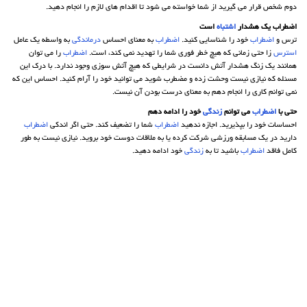
دوم شخص قرار می گیرید از شما خواسته می شود تا اقدام های لازم را انجام دهید.
اضطراب یک هشدار
اشتباه
است
ترس و
اضطراب
خود را شناسایی کنید.
اضطراب
به معنای احساس
درماندگی
به واسطه یک عامل
استرس
زا حتی زمانی که هیچ خطر فوری شما را تهدید نمی کند، است.
اضطراب
را می توان
همانند یک زنگ هشدار آتش دانست در شرایطی که هیچ آتش سوزی وجود ندارد. با درک این
مسئله که نیازی نیست وحشت زده و مضطرب شوید می توانید خود را آرام کنید. احساس این که
نمی توانم کاری را انجام دهم به معنای درست بودن آن نیست.
حتی با
اضطراب
می توانم
زندگی
خود را ادامه دهم
احساسات خود را بپذیرید. اجازه ندهید
اضطراب
شما را تضعیف کند. حتی اگر اندکی
اضطراب
دارید در یک مسابقه ورزشی شرکت کرده یا به ملاقات دوست خود بروید. نیازی نیست به طور
کامل فاقد
اضطراب
باشید تا به
زندگی
خود ادامه دهید.