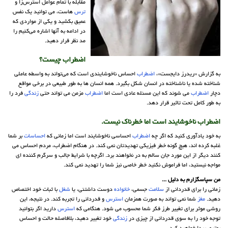
مقابله با تمام عوامل استرس‌زا و
ترس
هاست، می توانید یک نفس
عمیق بکشید و یکی از مواردی که
در ادامه به آنها اشاره می‌کنیم را
مد نظر قرار دهید.
اضطراب چیست؟
به گزارش «ریدرز دایجست»،
اضطراب
احساس ناخوشایندی است که می‌تواند به واسطه عاملی
شناخته شده یا ناشناخته در انسان شکل بگیرد. همه انسان ها به طور طبیعی در برخی مواقع
دچار
اضطراب
می شوند که این مسئله عادی است اما
اضطراب
مزمن می تواند حتی
زندگی
فرد را
به طور کامل تحت تاثیر قرار دهد.
اضطراب ناخوشایند است اما خطرناک نیست.
به خود یادآوری کنید که اگر چه
اضطراب
احساسی ناخوشایند است اما زمانی که
احساسات
بر شما
غلبه کرده اند، هیچ گونه خطر فیزیکی تهدیدتان نمی کند. در هنگام اضطراب، مردم احساس می
کنند دیگر از این مورد جان سالم به در نخواهند برد. اگرچه با شرایط جالب و سرگرم کننده ای
مواجه نیستید، اما فراموش نکنید خطر خاصی نیز شما را تهدید نمی کند.
من سپاسگزارم به دلیل ...
زمانی را برای قدردانی از
سلامت
جسمی،
خانواده
دوست داشتنی، یا
شغل
با ثبات خود اختصاص
دهید.
مغز
شما نمی تواند به صورت همزمان
استرس
و قدردانی را تجربه کند. در نتیجه، این
روشی موثر برای تغییر طرز فکر شما محسوب می شود. هنگامی که
استرس
دارید اگر بتوانید
توجه خود را به سوی قدردانی از چیزی در
زندگی
خود تغییر دهید، بلافاصله حالت و احساس