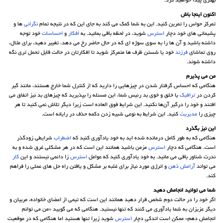
بهتری پیدا خواهید کرد.
اکنون اینجا باش
تمرکز حواس را تمرین کنید. این به شما کمک می کند به جای این که در نتیجه تمام
نگرانی
ها و
پشیمانی های خود دچار
استرس
شوید، در لحظه باقی بمانید. به
افکار
و
احساسات
خود توجه
داشته باشید و آن ها را به سوی سوژه ای که در حال حاضر رخ می دهد، تغییر دهید، برای مثال،
روی تماشای
فرزند
خود یا شستن ظرف ها متمرکز شوید تا افکارتان در حالت قابل تحمل تری نگه
داشته شوند.
من می پذیرم
هنگامی که احساس گرفتار شدن در چیزهایی را دارید که از کنترل شما خارج هستند، مانند گیر
کردن در
ترافیک
یا خلق و خوی بد رئیس شما، این مسئله را بپذیرید که چیزهای بد نیز اتفاق می
افتند و خود را درگیر آن‌ها نکنید. این شرایط فوق العاده است زیرا دیگر تلاش نمی کنید تا هر
چیزی را
مدیریت
کنید. این شرایط به نوعی شبیه زدن دکمه حذف در رایانه است.
این نیز بگذرد
هنگامی که به طور کامل درمانده شده اید به خود یادآوری کنید که
اضطراب
شرایطی زودگذر
است. هنگامی که دچار
استرس
مزمن باشید همانند این است که در هر مشکلی غرق شده و به
ندرت شناور باقی می مانید. به خود یادآوری کنید که عوامل
استرس
زا دائمی نیستند و این
کار
می تواند
آرامش
ذهن
و انرژی مورد نیاز برای غلبه بر مشکل و یافتن راه حل های عملی را فراهم
کند.
شما می توانید انجامش دهید
اگر خود را در حالت دوم شخص قرار دهید همانند این است که تیمی از اعضای خانواده، مربیان و
دیگر عزیزان به شما یادآوری می کنند که تنها نیستید. هنگامی که می گویید «من می توانم
انجامش دهم» ممکن است اندکی دچار
استرس
شوید زیرا تنها هستید اما هنگامی که در موقعیت